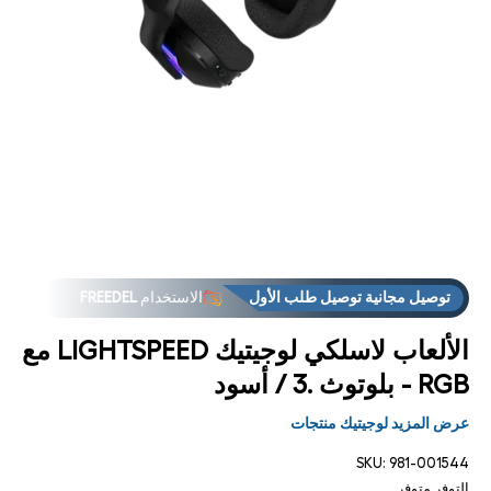
فتح
فت
توصيل مجانية توصيل طلب الأول
الاستخدام
FREEDEL
لوسائط
الوس
3 في
4
العروض
فوق "الاستلام من المتجر فوق
مشروط
مشر
توصيل مجانية توصيل طلب الأول
الاستخدام
FREEDEL
العروض
فوق "الاستلام من المتجر فوق
الألعاب لاسلكي لوجيتيك LIGHTSPEED مع
RGB - بلوتوث .3 / أسود
عرض المزيد لوجيتيك منتجات
SKU:
981-001544
التوفر
متوفر