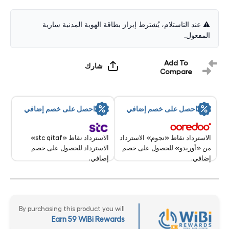
G522
G522
LIGHTSPEED
LIGHTSPEED
Wireless
Wireless
Gaming
Gaming
⚠️ عند التاستلام، يُشترط إبراز بطاقة الهوية المدنية سارية
Headset with
Headset with
المفعول.
LIGHTSYNC
LIGHTSYNC
RGB -
RGB -
Bluetooth 5.3
Bluetooth 5.3
/ Black
/ Black
Add To
شارك
Compare
احصل على خصم إضافي
احصل على خصم إضافي
الاسترداد نقاط «stc qitaf»
الاسترداد نقاط «نجوم» الاسترداد
الاسترداد للحصول على خصم
من «أوريدو» للحصول على خصم
إضافي.
إضافي.
By purchasing this product you will
Earn 59 WiBi Rewards