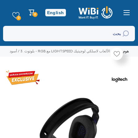
تخطي إلى المحتوى
عربة
English
0
0
التسوق
عناصر
0
بحث
هوم
الألعاب لاسلكي لوجيتيك LIGHTSPEED مع RGB - بلوتوث .3 / أسود
تخطي إلى منتج معلومات