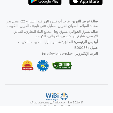
صالة عرض القرين:
غرب أبو فتيرة الهرافية، الشارع 22، مبنى بدر
محمد الميلام، أسواق القرين، مقابل «تي تايم»، القرين، الكويت
صالة
تسوق
الحوالي:
تسوق و16، مجمع الملا التجاري، الطابق
الأرضي، شارع ابن خلدون، الحوالي، الكويت.
أوفيس الرئيسي:
الطابق 49 ، برج أرايا، الكويت ، الكويت
عميل :
1800053
البريد الإلكتروني:
info@wibi.com.kw
© wibi.com.kw 2026
كل محفوظة.
شركة
ويبي العالمية للبيع بالتجزئة للحواسيب
وملحقاتها