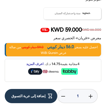
سنة واحدةماركة الضمان
KWD 59.000
KWD 66.000
-11%
معرض «قريان» الحصري سعر
56.0 دينار كويتي
احصل عليه بسعر
59.0 دينار كويتي
من صالة
عرض WiBi Qurain
4مجانية بقيمة
14.75
د.ك.
اعرف المزيد
Decrease
Increase
إضافة إلى عربة التسوق
quantity for
quantity for
Logitech
Logitech