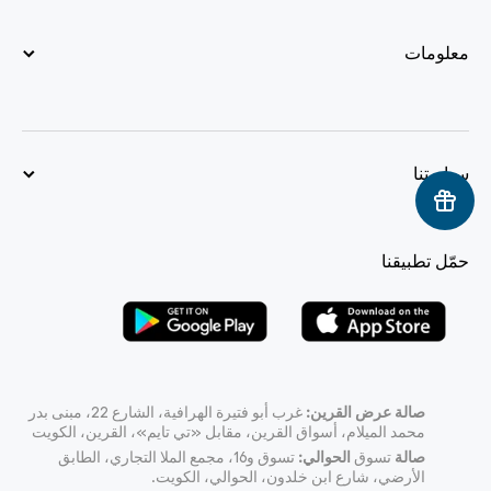
معلومات
سياستنا
حمّل تطبيقنا
صالة عرض القرين:
غرب أبو فتيرة الهرافية، الشارع 22، مبنى بدر
محمد الميلام، أسواق القرين، مقابل «تي تايم»، القرين، الكويت
صالة
تسوق
الحوالي:
تسوق و16، مجمع الملا التجاري، الطابق
الأرضي، شارع ابن خلدون، الحوالي، الكويت.