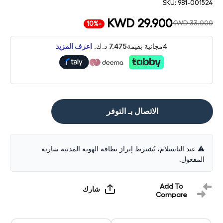
SKU:
981-001524
KWD 29.900
KWD 33.000
-10%
4مجانية بقيمة
7.475
د.ك.
اعرف المزيد
الاتصال بـ التوفر
⚠️ عند التاستلام، يُشترط إبراز بطاقة الهوية المدنية سارية
المفعول.
Add To
شارك
Compare