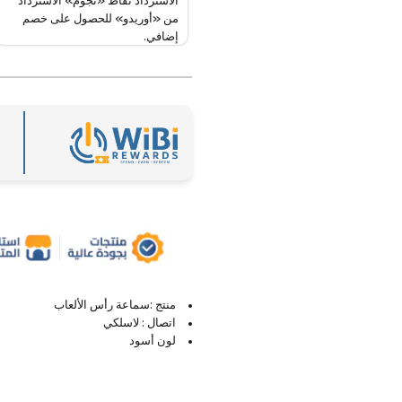
الاسترداد نقاط «نجوم» الاسترداد
من «أوريدو» للحصول على خصم
إضافي.
منتج :سماعة رأس الألعاب
اتصال : لاسلكي
لون أسود