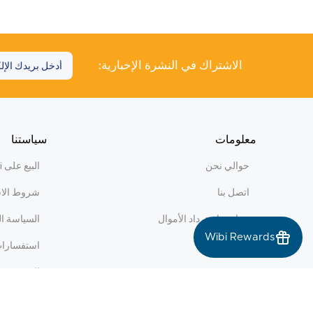
الاشتراك في النشرة الإخبارية:
معلومات
سياستنا
حوالي نحن
البيع على WiBi
اتصل بنا
شروط الا
سياسة استرداد الأموال
السياسة ا
Wibi Rewards
استفسارات 
المدونة
سياسة المكافآت s