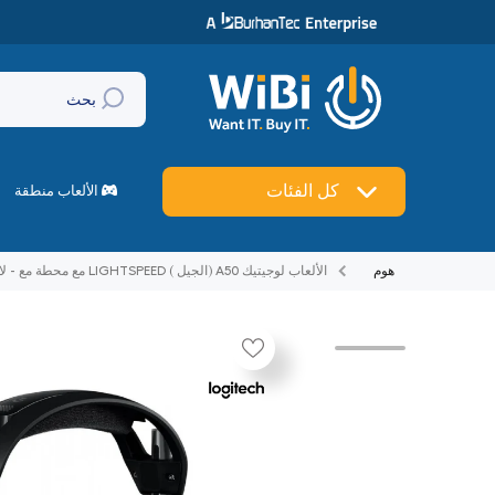
تخطي إلى المحتوى
بحث
🔥
العروض
كل الفئات
ماركات
الألعاب منطقة
هوم
الألعاب لوجيتيك A50 (الجيل ) LIGHTSPEED مع محطة مع - لاسلكي أسود
تخطي إلى منتج معلومات