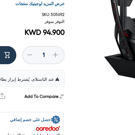
عرض المزيد لوجيتيك منتجات
SKU:
505692
التوفر
متوفر
KWD 94.900
Decrease
Increase
quantity for
quantity for
Logitech
Logitech
ASTRO A50
ASTRO A50
(Gen 5)
(Gen 5)
LIGHTSPEED
LIGHTSPEED
⚠️ عند التاستلام، يُشترط إبراز بطا
Gaming
Gaming
Headset With
Headset With
Base Station -
Base Station -
Wireless /
Wireless /
Add To Compare
فتح
Black
Black
الوسائط
1 في
مشروط
احصل على خصم إضافي