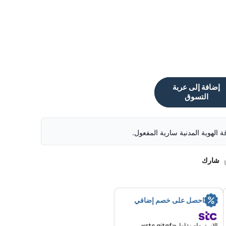
إضافة إلى عربة
التسوق
قة الهوية المدنية سارية المفعول.
شارك
احصل على خصم إضافي
الاسترداد نقاط «stc qitaf»