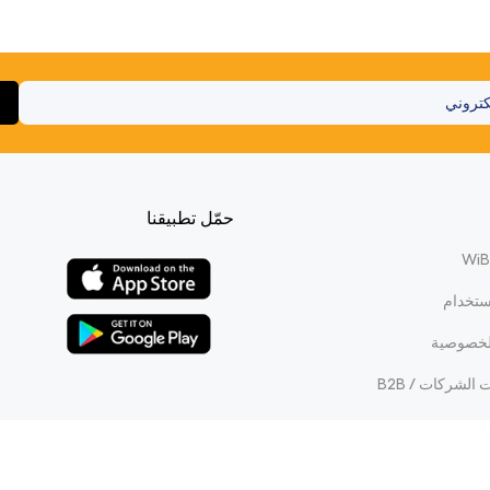
حمّل تطبيقنا
ستخدام
لخصوصية
الشركات / B2B
WiBi Reward