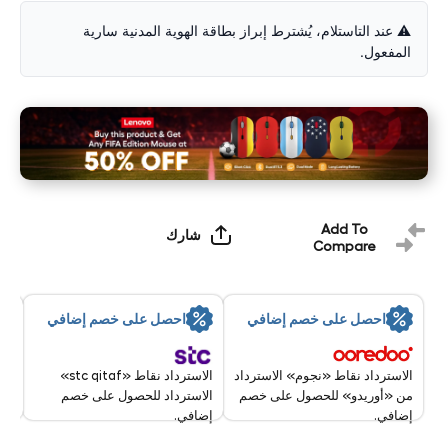
⚠️ عند التاستلام، يُشترط إبراز بطاقة الهوية المدنية سارية
المفعول.
Add To
شارك
Compare
By:
احصل على خصم إضافي
احصل على خصم إضافي
8 Aug - 9 Aug 2026
الاسترداد نقاط «stc qitaf»
الاسترداد نقاط «نجوم» الاسترداد
الاسترداد للحصول على خصم
من «أوريدو» للحصول على خصم
إضافي.
إضافي.