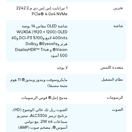
تخزين
1 تيرابايت إس إس دي م.2 2242
PCIe® 4.0x4 NVMe
شاشة
شاشة OLED مقاس 14 بوصة
WUXGA (1920 × 1200) OLED
400nits لامع و100% DCI-P3 و60
هرتز وEyesafe® وDolby
Vision® و DisplayHDR™ True
500 أسود
متعددة اللمس
لا يوجد
نظام التشغيل
مايكروسوفت ويندوز ويندوز® 11 هوم
مثبتة مسبقا)
الرسومات
مدمج إنتل® قوس الرسومات
الصوت
الصوت ريل تك عالي الوضوح (HD)،
برنامج ترميز ALC3306، ستيريو
سماعات 2W x4، مع دولبي
أتموس®، مضخم صوت (AMP)