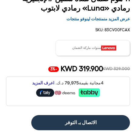
رمادي «Luna» رمادي لابتوب
عرض المزيد منمنتجات لينوفو منتجات
SKU:
83CV00FCAX
سنوات ماركة الضمان
KWD 319.900
KWD 329.000
-3%
4مجانية بقيمة
79,975
د.ك.
اعرف المزيد
الاتصال بـ التوفر