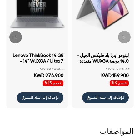
لينوفو ايديا باد فليكس الجيل -
Lenovo ThinkBook 14 G8
14.0 بوصة WUXGA متعددة
- 14" WUXGA / Ultra 7
اللمس معالج AMD Ryzen 5
255H / 16GB / 512GB
KWD 320.000
KWD 175.000
/ 8 جيجابايت 512 جيجابايت
(NVMe M.2 SSD) / DOS
KWD 274.900
KWD 159.900
إس إس دي NVMe م.2) /
(Without OS) / 1YW /
خصم 9%
خصم 15%
ويندوز 11 هوم ضمان سنة
Arabic/English With
الإنجليزية رمادي أركتيك
Lenovo 15.6" Casual
رمادي لابتوب
Toploader
إضافة إلى سلة التسوق
إضافة إلى سلة التسوق
المواصفات