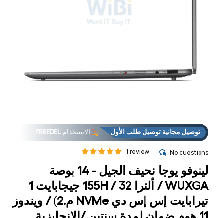
فتح
فت
لوسائط
الوس
6 في
7
مشروط
مشر
توصيل مجانية توصيل طلب الأول
الاستخدام
FREEDEL
1 review
No questions
لينوفو يوجا نحيف الجيل - 14 بوصة
WUXGA / ألترا 155H / 32 جيجابايت 1
تيرابايت إس إس دي NVMe م.2) / ويندوز
11 هوم ضمان لمدة سنتين /الإنجليزية