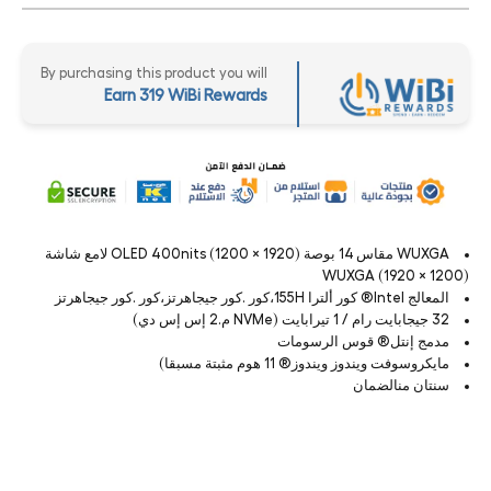
By purchasing this product you will
Earn 319 WiBi Rewards
WUXGA مقاس 14 بوصة (1920 × 1200) OLED 400nits لامع شاشة
WUXGA (1920 × 1200)
المعالج Intel® كور ألترا 155H،كور .كور جيجاهرتز،كور .كور جيجاهرتز
32 جيجابايت رام / 1 تيرابايت (NVMe م.2 إس إس دي)
مدمج إنتل® قوس الرسومات
مايكروسوفت ويندوز ويندوز® 11 هوم مثبتة مسبقا)
سنتان منالضمان