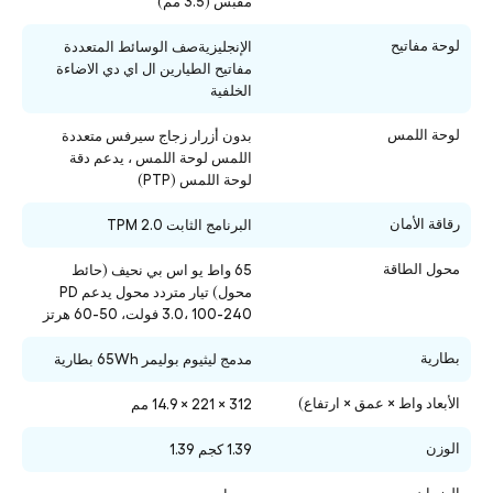
مقبس (3.5 مم)
لوحة مفاتيح
الإنجليزيةصف الوسائط المتعددة
مفاتيح
الطيارين
ال اي دي الاضاءة
الخلفية
لوحة اللمس
بدون أزرار زجاج سيرفس متعددة
اللمس لوحة اللمس ، يدعم دقة
لوحة اللمس (PTP)
رقاقة الأمان
البرنامج الثابت TPM 2.0
محول الطاقة
65 واط يو اس بي نحيف (حائط
محول) تيار متردد محول يدعم PD
3.0، 100-240 فولت، 50-60 هرتز
بطارية
مدمج ليثيوم بوليمر 65Wh بطارية
الأبعاد واط × عمق × ارتفاع)
312 × 221 × 14.9 مم
الوزن
1.39 كجم 1.39