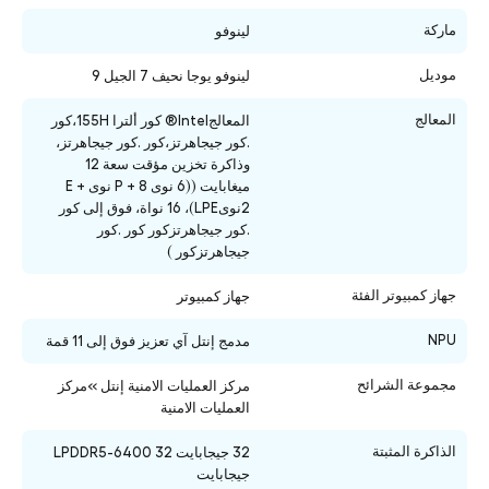
ماركة
لينوفو
موديل
لينوفو يوجا نحيف 7 الجيل 9
المعالج
المعالج
Intel® كور ألترا 155H،
كور
.كور جيجاهرتز،كور .كور جيجاهرتز،
وذاكرة تخزين مؤقت سعة 12
ميغابايت ((
6 نوى P + 8 نوى E +
2
نوى
LPE
)، 16 نواة، فوق إلى كور
.كور جيجاهرتزكور كور .كور
جيجاهرتزكور )
جهاز كمبيوتر الفئة
جهاز كمبيوتر
NPU
مدمج إنتل آي تعزيز فوق إلى 11 قمة
مجموعة الشرائح
مركز العمليات الامنية إنتل »مركز
العمليات الامنية
الذاكرة المثبتة
32 جيجابايت LPDDR5-6400 32
جيجابايت