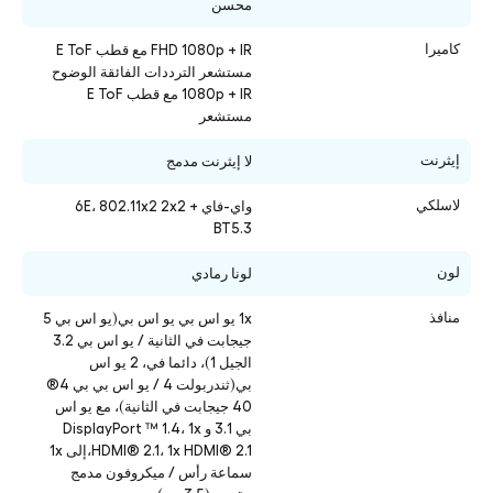
محسن
كاميرا
FHD 1080p + IR مع قطب E ToF
مستشعر الترددات الفائقة الوضوح
1080p + IR مع قطب E ToF
مستشعر
إيثرنت
لا إيثرنت مدمج
لاسلكي
واي-فاي 6E، 802.11x2 2x2 +
BT5.3
لون
لونا رمادي
منافذ
1x
يو اس بي يو اس بي(يو اس بي 5
جيجابت في الثانية / يو اس بي 3.2
الجيل 1)، دائما في، 2 يو اس
بي(ثندربولت 4 / يو اس بي بي 4®
40 جيجابت في الثانية)، مع يو اس
بي 3.1 و DisplayPort ™ 1.4، 1x
HDMI® 2.1، 1x HDMI® 2.1،إلى 1x
سماعة رأس / ميكروفون مدمج