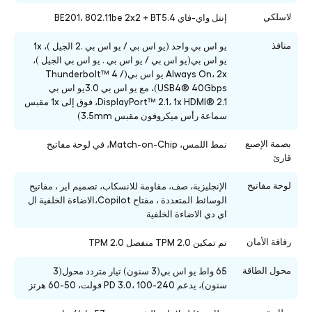
لاسلكي
إنتل واي-فاي BE201، 802.11be 2x2 + BT5.4
منافذ
يو اس بي واحد (يو اس بي / يو اس بي .2 الجيل )، 1x
يو اس بي(يو اس بي / يو اس بي . يو اس بي الجيل )،
Always On، 2x يو اس بي(Thunderbolt™ 4 /
USB4® 40Gbps)، مع يو اس بي 3.0يو اس بي
DisplayPort™ 2.1، 1x HDMI® 2.1، فوق إلى 1x مقبس
سماعة رأس ميكروفون مقبس 3.5mm)
بصمة الإصبع
نمط اللمس، Match-on-Chip، في لوحة مفاتيح
قارئ
لوحة مفاتيح
الإنجليزية،
صف، مقاومة للانسكاب، تصميم اير ، مفاتيح
الوسائط المتعددة ، مفتاح Copilot
،الاضاءة الخلفية ال
اي دي الاضاءة الخلفية
رقاقة الأمان
تم تمكين TPM 2.0 منفصل TPM 2.0
محول الطاقة
65 واط يو اس بي(3 سنون) تيار متردد محول(3
سنون)، يدعم PD 3.0، 100-240 فولت، 50-60 هرتز