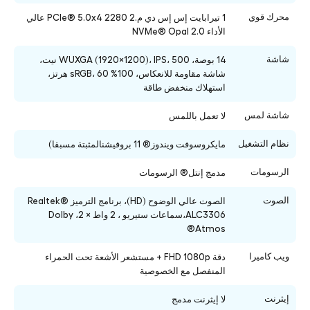
محرك قوي
1 تيرابايت إس إس دي م.2 2280 PCIe® 5.0x4 عالي
الأداء NVMe® Opal 2.0
شاشة
14 بوصة، WUXGA (1920×1200)، IPS، 500 نيت،
شاشة مقاومة للانعكاس، 100% sRGB، 60 هرتز،
استهلاك منخفض طاقة
شاشة لمس
لا تعمل باللمس
نظام التشغيل
مايكروسوفت ويندوز® 11 بروفيشنالمثبتة مسبقا)
الرسومات
مدمج إنتل® الرسومات
الصوت
الصوت عالي الوضوح (HD)، برنامج الترميز Realtek®
ALC3306،سماعات ستيريو ، 2 واط × 2، Dolby
Atmos®
ويب كاميرا
دقة FHD 1080p + مستشعر الأشعة تحت الحمراء
المنفصل مع الخصوصية
إيثرنت
لا إيثرنت مدمج