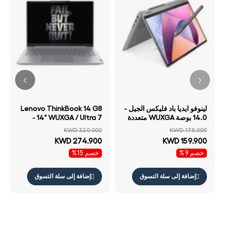
لينوفو ايديا باد فليكس الجيل -
Lenovo ThinkBook 14 G8
14.0 بوصة WUXGA متعددة
- 14" WUXGA / Ultra 7
اللمس معالج AMD Ryzen 5
255H / 16GB / 512GB
KWD 320.000
KWD 175.000
/ 8 جيجابايت 512 جيجابايت
(NVMe M.2 SSD) / DOS
KWD 274.900
KWD 159.900
إس إس دي NVMe م.2) /
(Without OS) / 1YW /
خصم 9%
خصم 15%
ويندوز 11 هوم ضمان سنة
Arabic/English With
الإنجليزية رمادي أركتيك
Lenovo 15.6" Casual
رمادي لابتوب
Toploader
إضافة إلى سلة التسوق
إضافة إلى سلة التسوق