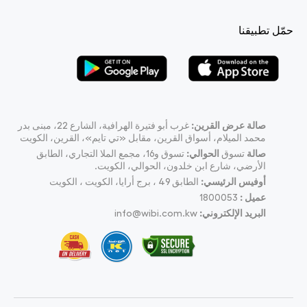
حمّل تطبيقنا
صالة عرض القرين:
غرب أبو فتيرة الهرافية، الشارع 22، مبنى بدر
محمد الميلام، أسواق القرين، مقابل «تي تايم»، القرين، الكويت
صالة
تسوق
الحوالي:
تسوق و16، مجمع الملا التجاري، الطابق
الأرضي، شارع ابن خلدون، الحوالي، الكويت.
أوفيس الرئيسي:
الطابق 49 ، برج أرايا، الكويت ، الكويت
عميل :
1800053
البريد الإلكتروني:
info@wibi.com.kw