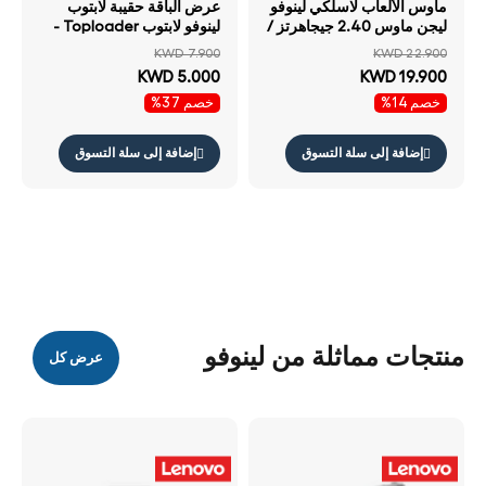
ماوس الألعاب لاسلكي لينوفو
عرض الباقة حقيبة لابتوب
ليجن ماوس 2.40 جيجاهرتز /
لينوفو لابتوب Toploader -
16000 نقطة في البوصة /
لابتوب 15.6 لابتوب حقيبة
KWD 7.900
KWD 22.900
لاسلكي / أسود ماوس
رمادي ماوس لاسلكي
KWD 5.000
KWD 19.900
مضغوط لينوفو
خصم 14%
خصم 37%
إضافة إلى سلة التسوق
إضافة إلى سلة التسوق
منتجات مماثلة من لينوفو
عرض كل