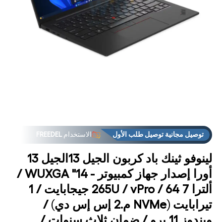
فتح
فت
لوسائط
الوس
10 في
1
مشروط
مشر
توصيل مجانية توصيل طلب الأول
الاستخدام
FREEDEL
لينوفو ثينك باد كربون الجيل 13الجيل 13
أورا إصدار جهاز كمبيوتر - 14" WUXGA /
ألترا 7 265U / vPro / 64 جيجابايت / 1
تيرابايت (NVMe م.2 إس إس دي) /
ويندوز 11 برو / ضمان ثلاث سنوات /