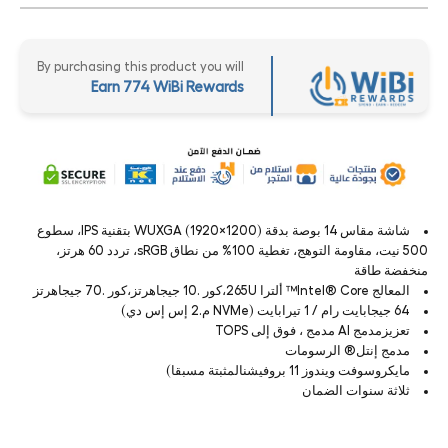
By purchasing this product you will
Earn 774 WiBi Rewards
شاشة مقاس 14 بوصة بدقة WUXGA (1920×1200) بتقنية IPS، سطوع
500 نيت، مقاومة التوهج، تغطية 100% من نطاق sRGB، تردد 60 هرتز،
منخفضة طاقة
المعالج Intel® Core™ ألترا 265U،كور .10 جيجاهرتز،كور .70 جيجاهرتز
64 جيجابايت رام / 1 تيرابايت (NVMe م.2 إس إس دي)
تعزيزمدمج AI مدمج ، فوق إلى TOPS
مدمج إنتل® الرسومات
مايكروسوفت ويندوز 11 بروفيشنالمثبتة مسبقا)
ثلاثة سنوات الضمان