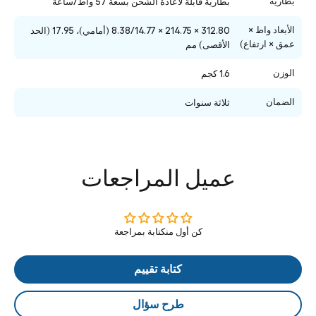
بطارية
بطارية قابلة لاعادة الشحن بسعة 57 واط/ساعة
الأبعاد واط ×
312.80 × 214.75 × 8.38/14.77 (أمامي)، 17.95 (الحد
عمق × ارتفاع)
الأقصى) مم
الوزن
1.6 كجم
الضمان
ثلاثة سنوات
عميل المراجعات
كن أول منكتابة بمراجعة
كتابة تقييم
طرح سؤال