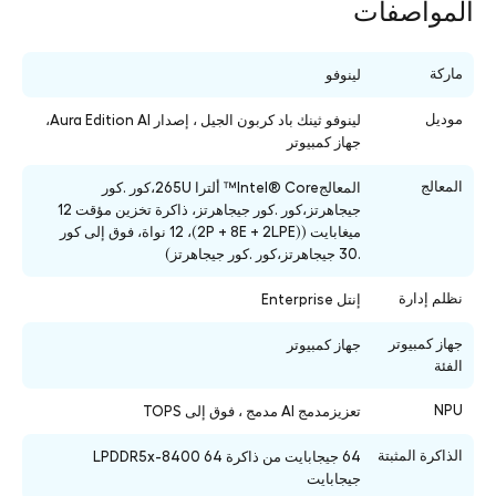
المواصفات
ماركة
لينوفو
موديل
لينوفو ثينك باد كربون الجيل ، إصدار Aura Edition AI،
جهاز كمبيوتر
المعالج
المعالج
Intel® Core™ ألترا 265U،
كور .كور
جيجاهرتز،كور .كور جيجاهرتز، ذاكرة تخزين مؤقت 12
ميغابايت ((
2P + 8E + 2LPE
)، 12 نواة، فوق إلى كور
.30 جيجاهرتز،كور .كور جيجاهرتز)
نظلم إدارة
إنتل Enterprise
جهاز كمبيوتر
جهاز كمبيوتر
الفئة
NPU
تعزيزمدمج AI مدمج ، فوق إلى TOPS
الذاكرة المثبتة
64 جيجابايت من ذاكرة LPDDR5x-8400 64
جيجابايت