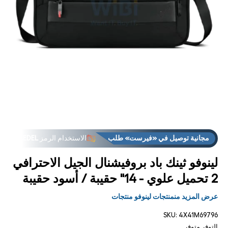
فت
الوس
مجانية توصيل في «فيرست» طلب
الاستخدام الرمز
FREEDEL
1
مشر
العروض
متوفر في المتجر: فوق
مجانية توصيل في «فيرست» طلب
الاستخدام الرمز
FREEDEL
العروض
متوفر في المتجر: فوق
لينوفو ثينك باد بروفيشنال الجيل الاحترافي
2 تحميل علوي - 14" حقيبة / أسود حقيبة
عرض المزيد منمنتجات لينوفو منتجات
SKU:
4X41M69796
التوفر
متوفر