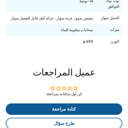
نوت بوك
14-بوصة
التوافق
الحمل سوار
مقبض يدوي، عربة سوار ، حزام كتف قابل للفصل سوار
ميزات
سحابات مقاومة للماء
الوزن
690 g
عميل المراجعات
كن أول منكتابة بمراجعة
كتابة مراجعة
طرح سؤال