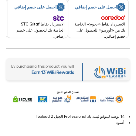
سر
احصل على خصم إضافي
احصل على خصم إضافي
تقد
11 Aug - 12 Aug 2026
الاسترداد نقاط STC Qitaf
الاسترداد نقاط «نجوم» الخاصة
الخاصة بك للحصول على خصم
بك من «أوريدو» للحصول على
إضافي.
خصم إضافي.
By purchasing this product you will
Earn 13 WiBi Rewards
14 بوصة لينوفو ثينك باد Professional الجيل 2 Topload
أسود