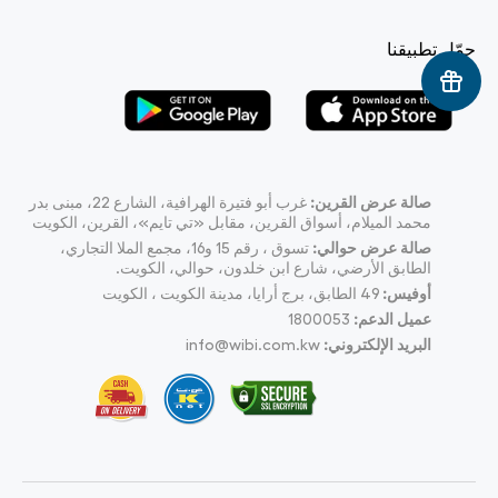
حمّل تطبيقنا
صالة عرض القرين:
غرب أبو فتيرة الهرافية، الشارع 22، مبنى بدر
محمد الميلام، أسواق القرين، مقابل «تي تايم»، القرين، الكويت
صالة عرض حوالي:
تسوق ، رقم 15 و16، مجمع الملا التجاري،
الطابق الأرضي، شارع ابن خلدون، حوالي، الكويت.
أوفيس:
49
الطابق، برج أرايا، مدينة الكويت ، الكويت
عميل الدعم:
1800053
البريد الإلكتروني:
info@wibi.com.kw