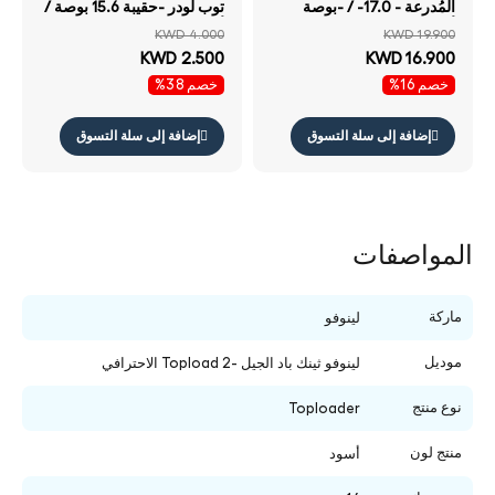
المُدرعة - 17.0- / -بوصة
توب لودر -حقيبة 15.6 بوصة /
أسود لابتوب حقيبة
أسود -حقيية لابتوب
KWD 4.000
KWD 19.900
KWD 2.500
KWD 16.900
خصم 16%
خصم 38%
إضافة إلى سلة التسوق
إضافة إلى سلة التسوق
المواصفات
ماركة
لينوفو
موديل
لينوفو ثينك باد الجيل -2 Topload الاحترافي
نوع منتج
Toploader
منتج لون
أسود