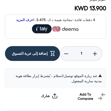
KWD 13.900
4 دفعات فائدة -مجانية بقيمة د.ك.
3.475
.
اعرف المزيد
Decrease
Increase
إضافة إلى عربة التسوق
quantity for
quantity for
Lenovo
Lenovo
ThinkPad
ThinkPad
Professional
Professional
Gen 2
Gen 2
Topload -
Topload -
⚠️ عند زيارة الموقع توصيل/استلام ، يُشترط إبراز بطاقة هوية
14" Bag /
14" Bag /
مدنية سارية المفعول.
Black -
Black -
Laptop Bag
Laptop Bag
Add To
شارك
Compare