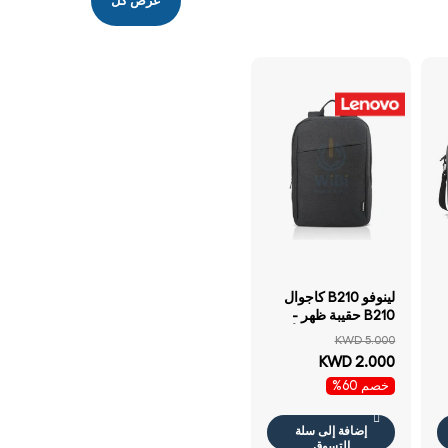
عرض كل
لينوفو B210 كاجوال
B210 حقيبة ظهر -
15.بوصة / فحمي أسود
KWD 5.000
لابتوب حقيبة
KWD 2.000
خصم 60%
إضافة إلى سلة
التسوق