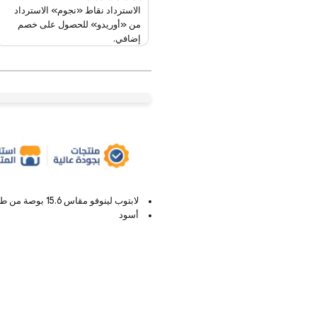
الاسترداد نقاط «نجوم» الاسترداد
من «أوريدو» للحصول على خصم
إضافي.
لابتوب لينوفو مقاس 15.6 بوصة من طراز لابتوب Toploader
أسود