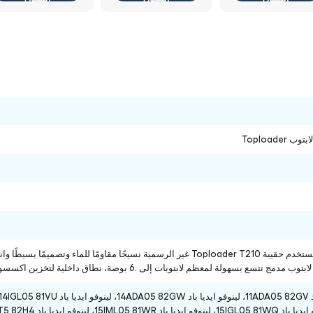
 Toploader
تصميم أنيق: تستخدم حقيبة Toploader T210 غير الرسمية نسيجًا مقاومًا لل
ولة لمعظم لابتوبات إلى .6 بوصة، نطاق داخلية لتخزين اكسسوارات الضرورية، بالإضافة إلى مقصورة رئيسية واسعة للكتب أخرى .