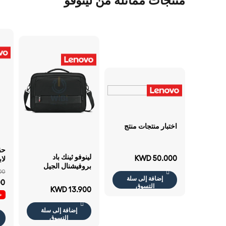
منتجات مماثلة من لينوفو
اختبار منتجات منتج
حق
لينوفو ثينك باد
KWD 50.000
بروفيشنال الجيل
00
الاحترافي 2 تحميل
لا
إضافة إلى سلة
00
علوي - 14" حقيبة /
التسوق
KWD 13.900
أسود حقيبة
خص
إضافة إلى سلة
التسوق