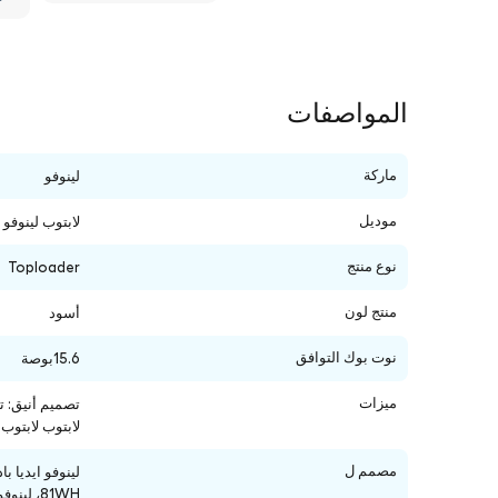
المواصفات
ماركة
لينوفو
موديل
لابتوب لينوفو لابتوب
نوع منتج
Toploader
منتج لون
أسود
نوت بوك التوافق
15.6بوصة
ميزات
لابتوب لابتوب لابتوب مدمج تتسع بسه
مصمم ل