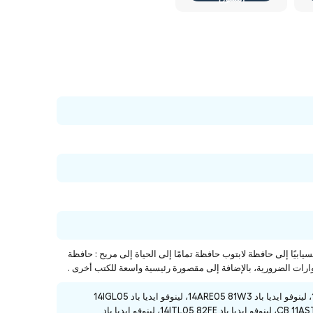
ماء وتصميمًا بسيطًا وانسيابيًا إلى حافظة لابتوب حافظة تمامًا إلى الحياة إلى مريح : حافظة
لينوفو ايديا باد 11ADA05 82GV، لينوفو ايديا باد 14ADA05 82GW، لينوفو ايديا باد 14IGL05 81VU، لينوفو ايديا باد 14ARE05 81W3، لينوفو ايديا باد 14IGL05
81WH، لينوفو ايديا باد 15IGL05 81WQ، لينوفو ايديا باد 15IML05 81WR، لينوفو ايديا باد CB 11AST5 82H4، لينوفو ايديا باد 14ITL05 82FE، لينوفو ايديا باد