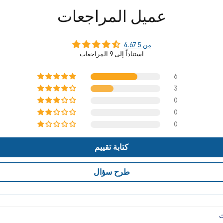
عميل المراجعات
4.67 من 5
استناداً إلى 9 المراجعات
6
3
0
0
0
كتابة تقييم
طرح سؤال