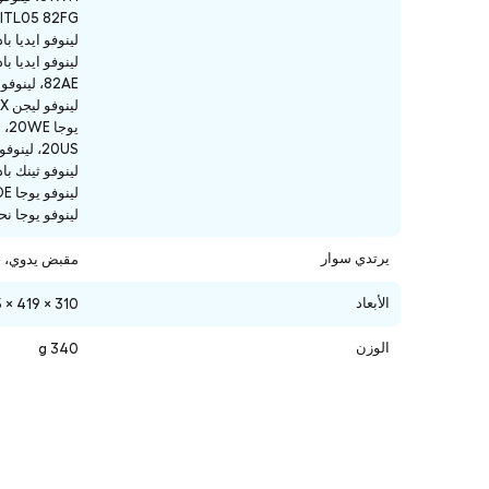
لينوفو يوجا نحيف 5 82D1
يرتدي سوار
مقبض يدوي، ح
الأبعاد
310 × 419 × 55 مم
الوزن
340 g