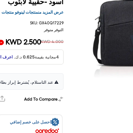
أسود -حقيية لابتوب
الأكثر مبيعًا
بيع سريع
عرض المزيد منمنتجات لينوفو منتجات
إكسبريس
في نفس يو
SKU:
GX40Q17229
التوفر
متوفر
KWD 2.500
KWD 4.000
-38%
4مجانية بقيمة
0.625
د.ك.
اعرف ال
⚠️ عند التاستلام، يُشترط إبراز بطا
فتح
Add To Compare
الوسائط
1 في
مشروط
احصل على خصم إضافي