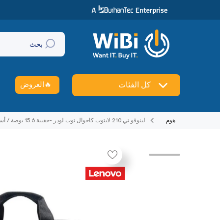
تخطي إلى المحتوى
بحث
🔥
العروض
كل الفئات
هوم
لينوفو تي 210 لابتوب كاجوال توب لودر -حقيبة 15.6 بوصة / أسود -حقيية لابتوب
تخطي إلى منتج معلومات