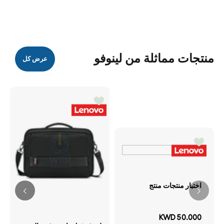
منتجات مماثلة من لينوفو
عرض كل
اختبار منتجات منتج
KWD 50.000