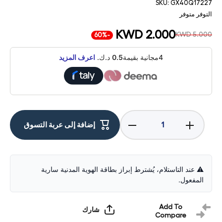
SKU:
GX40Q17227
التوفر
متوفر
KWD 2.000
KWD 5.000
-60%
4مجانية بقيمة
0.5
د.ك.
اعرف المزيد
زيادة
تقليل
إضافة إلى عربة التسوق
الكمية لـ
الكمية لـ
حقيبة
حقيبة
ظهر
ظهر
لينوفو
لينوفو
Casual»
Casual»
حقيبة
حقيبة
⚠️ عند التاستلام، يُشترط إبراز بطاقة الهوية المدنية سارية
ظهر
ظهر
المفعول.
15.6بوصة
15.6بوصة
رمادي
رمادي
حقيبة
حقيبة
لابتوب
لابتوب
Add To
شارك
Compare