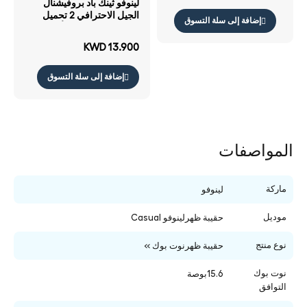
لينوفو ثينك باد بروفيشنال
الجيل الاحترافي 2 تحميل
إضافة إلى سلة التسوق
علوي - 14" حقيبة / أسود
حقيبة
KWD 13.900
إضافة إلى سلة التسوق
المواصفات
ماركة
لينوفو
موديل
حقيبة ظهرلينوفو Casual
نوع منتج
حقيبة ظهرنوت بوك »
نوت بوك
15.6بوصة
التوافق