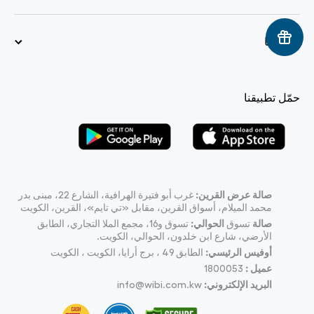
سياستنا
حمّل تطبيقنا
صالة عرض القرين:
غرب أبو فتيرة الهرافية، الشارع 22، مبنى بدر
محمد الميلام، أسواق القرين، مقابل «تي تايم»، القرين، الكويت
صالة
تسوق
الحوالي:
تسوق و16، مجمع الملا التجاري، الطابق
الأرضي، شارع ابن خلدون، الحوالي، الكويت.
أوفيس الرئيسي:
الطابق 49 ، برج أرايا، الكويت ، الكويت
عميل :
1800053
البريد الإلكتروني:
info@wibi.com.kw