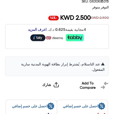
SKU:
GX30K85315
التوفر
متوفر
KWD 2.500
KWD 2.900
-14%
4مجانية بقيمة
0.625
د.ك.
اعرف المزيد
⚠️ عند التاستلام، يُشترط إبراز بطاقة الهوية المدنية سارية
المفعول.
Add To
شارك
Compare
احصل على خصم إضافي
احصل على خصم إضافي