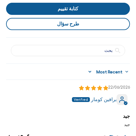
كتابة تقييم
طرح سؤال
Sort by
22/06/2026
برافين كومار
جيد
جيد