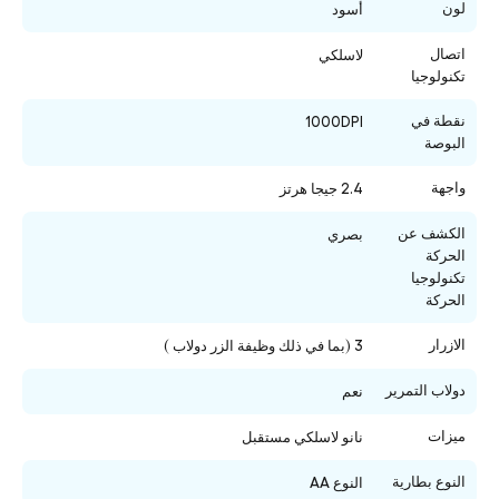
لون
أسود
اتصال
لاسلكي
تكنولوجيا
نقطة في
1000DPI
البوصة
واجهة
2.4 جيجا هرتز
الكشف عن
بصري
الحركة
تكنولوجيا
الحركة
الازرار
3 (بما في ذلك وظيفة الزر دولاب )
دولاب التمرير
نعم
ميزات
نانو لاسلكي مستقبل
النوع بطارية
النوع AA