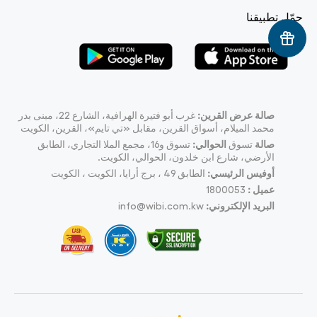
حمّل تطبيقنا
صالة عرض القرين:
غرب أبو فتيرة الهرافية، الشارع 22، مبنى بدر
محمد الميلام، أسواق القرين، مقابل «تي تايم»، القرين، الكويت
صالة
تسوق
الحوالي:
تسوق و16، مجمع الملا التجاري، الطابق
الأرضي، شارع ابن خلدون، الحوالي، الكويت.
أوفيس الرئيسي:
الطابق 49 ، برج أرايا، الكويت ، الكويت
عميل :
1800053
البريد الإلكتروني:
info@wibi.com.kw