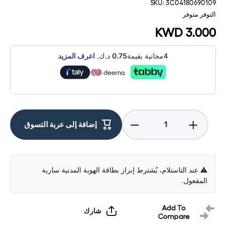
SKU:
3C04180690109
التوفر
متوفر
KWD 3.000
4مجانية بقيمة
0.75
د.ك.
اعرف المزيد
Decrease
Increase
إضافة إلى عربة التسوق
quantity for
quantity for
ESR
ESR
Premium
Premium
Tempered
Tempered
Glass
Glass
Screen
Screen
⚠️ عند التاستلام، يُشترط إبراز بطاقة الهوية المدنية سارية
Protector
Protector
المفعول.
For iPad
For iPad
Pro 12.9
Pro 12.9
inch Gen 6
inch Gen 6
/ 5 / 4 / 3
/ 5 / 4 / 3
Add To
شارك
(2018-2022)
(2018-2022)
Compare
-
-