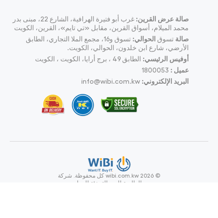
صالة عرض القرين:
غرب أبو فتيرة الهرافية، الشارع 22، مبنى بدر
محمد الميلام، أسواق القرين، مقابل «تي تايم»، القرين، الكويت
صالة
تسوق
الحوالي:
تسوق و16، مجمع الملا التجاري، الطابق
الأرضي، شارع ابن خلدون، الحوالي، الكويت.
أوفيس الرئيسي:
الطابق 49 ، برج أرايا، الكويت ، الكويت
عميل :
1800053
البريد الإلكتروني:
info@wibi.com.kw
© wibi.com.kw 2026
كل محفوظة.
شركة
ويبي العالمية للبيع بالتجزئة للحواسيب
وملحقاتها