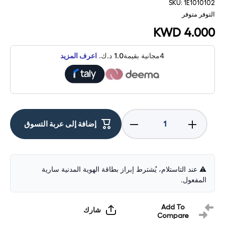
SKU:
1E1010102
التوفر
متوفر
KWD 4.000
4مجانية بقيمة
1.0
د.ك.
اعرف المزيد
Decrease
Increase
إضافة إلى عربة التسوق
quantity
quantity
for ESR
for ESR
iPad Air
iPad Air
11" 2024-
11" 2024-
2025 6th
2025 6th
Gen / 7th
Gen / 7th
⚠️ عند التاستلام، يُشترط إبراز بطاقة الهوية المدنية سارية
Gen
Gen
المفعول.
Tempered-
Tempered-
Glass
Glass
Screen
Screen
Protector
Protector
Add To
شارك
Compare