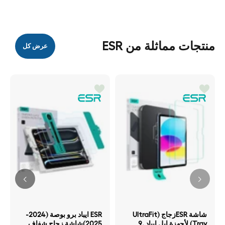
منتجات مماثلة من ESR
عرض كل
شاشة ESRزجاج (UltraFit
ESR ايباد برو بوصة (2024-
Tray) لأجهزة ابل ايباد .9
2025)شاشة زجاج شفاف