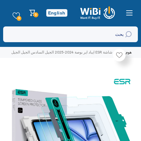
تخطي إلى المحتوى
عربة
English
0
0
التسوق
عناصر
0
بحث
هوم
شاشة ESR ايباد اير بوصة 2024-2025 الجيل السادس الجيل الجيل
السابع منزجاج
تخطي إلى منتج معلومات