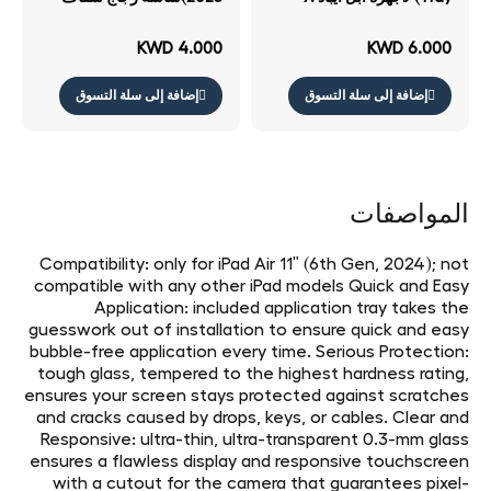
بوصة من الجيل بوصة الجيل
العاشر الجيل شفاف
KWD 4.000
KWD 6.000
إضافة إلى سلة التسوق
إضافة إلى سلة التسوق
المواصفات
Compatibility: only for iPad Air 11ʺ (6th Gen, 2024); not
compatible with any other iPad models Quick and Easy
Application: included application tray takes the
guesswork out of installation to ensure quick and easy
bubble-free application every time. Serious Protection:
tough glass, tempered to the highest hardness rating,
ensures your screen stays protected against scratches
and cracks caused by drops, keys, or cables. Clear and
Responsive: ultra-thin, ultra-transparent 0.3-mm glass
ensures a flawless display and responsive touchscreen
with a cutout for the camera that guarantees pixel-