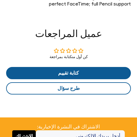
perfect FaceTime; full Pencil support
عميل المراجعات
كن أول منكتابة بمراجعة
كتابة تقييم
طرح سؤال
الاشتراك في النشرة الإخبارية:
الاشتراك