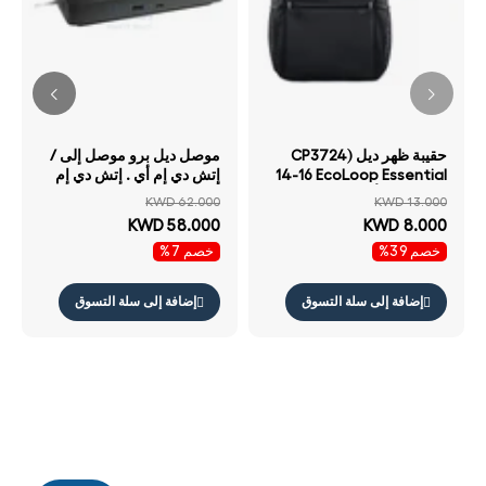
حقيبة ظهر ديل CP3724)
موصل ديل برو موصل إلى /
14-16 EcoLoop Essential
إتش دي إم أي . إتش دي إم
حقيبة ظهر أسود
أي /منفذ العرض .منفذ
KWD 62.000
KWD 13.000
العرض /يو اس بي 3.2 الجيل
KWD 58.000
KWD 8.000
يو اس بي 3.2 الجيل .5
خصم 39%
خصم 7%
جيجابت في الثانية RJ45 /
أسود
إضافة إلى سلة التسوق
إضافة إلى سلة التسوق