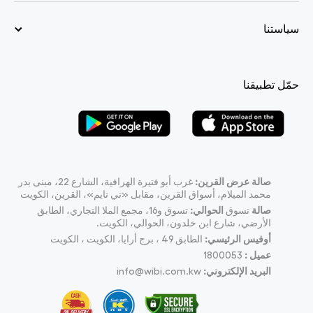
سياستنا
حمّل تطبيقنا
صالة عرض القرين:
غرب أبو فتيرة الهرافية، الشارع 22، مبنى بدر
محمد الميلام، أسواق القرين، مقابل «تي تايم»، القرين، الكويت
صالة
تسوق
الحوالي:
تسوق و16، مجمع الملا التجاري، الطابق
الأرضي، شارع ابن خلدون، الحوالي، الكويت.
أوفيس الرئيسي:
الطابق 49 ، برج أرايا، الكويت ، الكويت
عميل :
1800053
البريد الإلكتروني:
info@wibi.com.kw