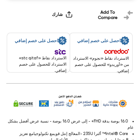
Add To
شارك
Compare
احصل على خصم إضافي
احصل على خصم إضافي
الاسترداد نقاط «stc qitaf»
الاسترداد نقاط «نجوم» الاسترداد
الاسترداد للحصول على خصم
من «أوريدو» للحصول على خصم
إضافي.
إضافي.
16.0 بوصة بدقة FHD+ - إلى عرض 16.0 بوصة - نسبة عرض أفضل بشكل
عام
Intel® Core™ ألترا 235U -المعالج إنتل قويمع تكنولوجيامع تعزيز
8 جيجابايت رام - سريع ذاكرة يضمن الأداء السلس