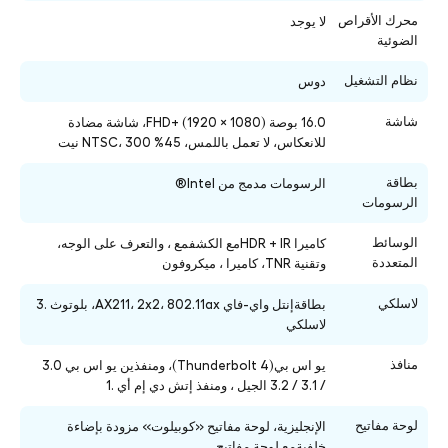
محرك الأقراص
لا يوجد
الضوئية
نظام التشغيل
دوس
شاشة
16.0 بوصة FHD+ (1920 × 1080)، شاشة مضادة
للانعكاس، لا تعمل باللمس، 45% NTSC، 300 نيت
بطاقة
الرسومات مدمج من Intel®
الرسومات
الوسائط
كاميرا HDR + IRمع الكشفمع ، والتعرف على الوجه،
المتعددة
وتقنية TNR، كاميرا ، ميكروفون
لاسلكي
بطاقةإنتل واي-فاي AX211، 2x2، 802.11ax، بلوتوث .3
لاسلكي
منافذ
يو اس بي(Thunderbolt 4)، ومنفذين يو اس بي 3.0
/ 3.1 / 3.2 الجيل ، ومنفذ إتش دي إم أي .1
لوحة مفاتيح
الإنجليزية،
لوحة مفاتيح «كوبيلوت» مزودة بإضاءة
خلفيةمع لوحة مفاتيح