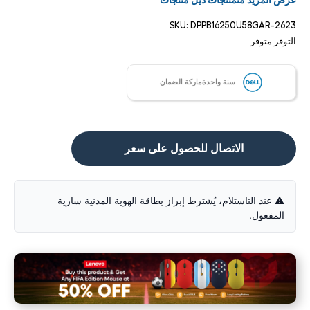
عرض المزيد منمنتجات ديل منتجات
SKU:
DPPB16250U58GAR-2623
التوفر
متوفر
سنة واحدةماركة الضمان
الاتصال للحصول على سعر
⚠️ عند التاستلام، يُشترط إبراز بطاقة الهوية المدنية سارية
المفعول.