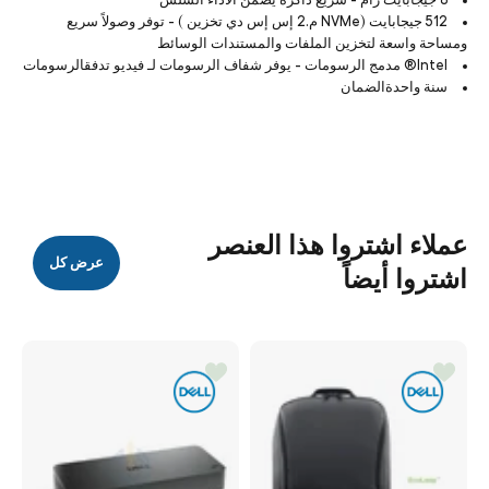
512 جيجابايت (NVMe م.2 إس إس دي تخزين ) - توفر وصولاً سريع
ومساحة واسعة لتخزين الملفات والمستندات الوسائط
Intel® مدمج الرسومات - يوفر شفاف الرسومات لـ فيديو تدفقالرسومات
سنة واحدةالضمان
عملاء اشتروا هذا العنصر
عرض كل
اشتروا أيضاً