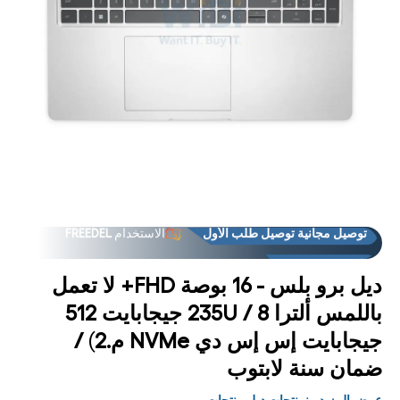
توصيل مجانية توصيل طلب الأول
الاستخدام
FREEDEL
فتح
فت
لوسائط
الوس
2 في
3
العروض
فوق "الاستلام من المتجر فوق
مشروط
مشر
توصيل مجانية توصيل طلب الأول
الاستخدام
FREEDEL
العروض
فوق "الاستلام من المتجر فوق
ديل برو بلس - 16 بوصة FHD+ لا تعمل
باللمس ألترا 235U / 8 جيجابايت 512
جيجابايت إس إس دي NVMe م.2) /
ضمان سنة لابتوب