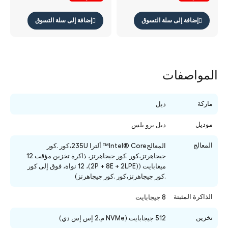
مفاتيح ضمان سنة لابتوب
إضافة إلى سلة التسوق
إضافة إلى سلة التسوق
المواصفات
ماركة
ديل
موديل
ديل برو بلس
المعالج
المعالج
Intel® Core™ ألترا 235U،
كور .كور
جيجاهرتز،كور .كور جيجاهرتز، ذاكرة تخزين مؤقت 12
ميغابايت ((
2P + 8E + 2LPE
)، 12 نواة، فوق إلى كور
.كور جيجاهرتز،كور .كور جيجاهرتز)
الذاكرة المثبتة
8 جيجابايت
تخزين
512 جيجابايت (NVMe م.2 إس إس دي)