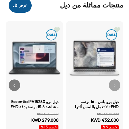
منتجات مماثلة من ديل
عرض كل
ديل برو بلس - 16 بوصة
ديل برو Essential PV15250
FHD+ لا تعمل باللمس ألترا
- شاشة 15.6 بوصة بدقة FHD
255U / 32 جيجابايت 512
لا تعمل باللمس آي 7 16
KWD 318.000
KWD 471.000
جيجابايت إس إس دي NVMe
جيجابايت سعة 1 تيرابايت إس
KWD 279.000
KWD 432.000
م.2) / ضمان سنة لابتوب
إس دي NVMe م.2) / مفاتيح
خصم 9%
خصم 13%
باللغتين الإنجليزية والعربية