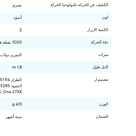
الكشف عن الحركة تكنولوجيا الحركة
بصري
لون
أسود
الكمية الازرار
2
دقة الحركة
1000 نقطة في البوصة
ميزات
التمرير دولاب
كابل طول
1.8 m
مصمم ل
XX، One 27XX
الوزن
413 g
الضمان
ستة أشهر