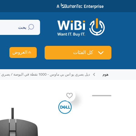
تخطي إلى المحتوى
بحث
🔥
العروض
كل الفئات
هوم
ديل بصري يو اس بي ماوس - 1000 نقطة في البوصة / بصري / بسلك / يو اس بي أسود - ماوس
تخطي إلى منتج معلومات