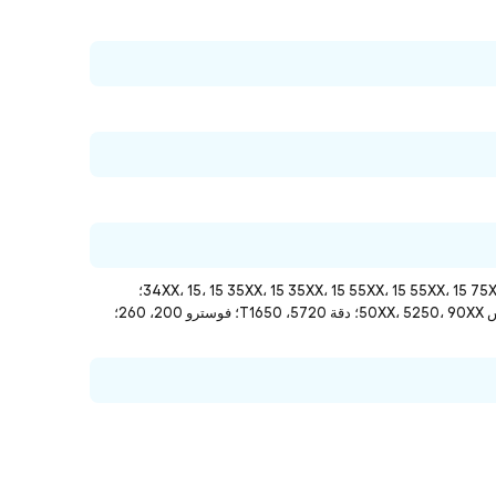
الطراز Alienware Area-51 R3، 51 R4؛ انسبيرون 14 34XX، 15، 15 35XX، 15 35XX، 15 55XX، 15 55XX، 15 75XX، 17R 57XX، 17R 7720، 27 7775، 55XX؛
لاتيتيود 5285 2 في 1، 5289 2 في 1، 7285 2 في 1، 72XX، 7389 2 في 1، 73XX، D630; أوبتيبليكس 50XX، 5250، 90XX؛ دقة 5720، T1650؛ فوسترو 200، 260؛