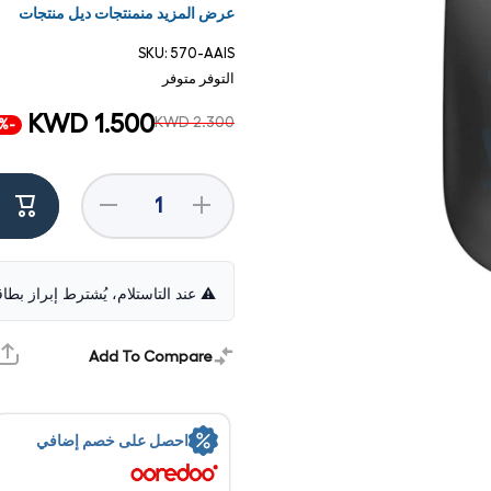
عرض المزيد منمنتجات ديل منتجات
SKU:
570-AAIS
التوفر
متوفر
KWD 1.500
KWD 2.300
-35%
Decrease
Increase
quantity
quantity
for Dell
for Dell
MS116
MS116
Optical
Optical
USB
USB
⚠️ عند التاستلام، يُشترط إبراز بطا
Mouse -
Mouse -
1000dpi /
1000dpi
Optical /
/ Optical
Wired /
/ Wired /
فتح
Add To Compare
USB /
USB /
الوسائط
Black -
Black -
1 في
Mouse
Mouse
مشروط
احصل على خصم إضافي