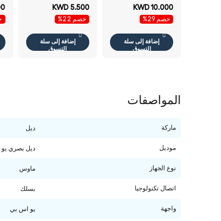
/ لاسلكي أسود مفاتيح
هرتز / بصري / 1000
ال
00
KWD 5.500
KWD 10.000
الإنجليزية مفاتيح
نقطة في البوصة /
مف
خصم 29%
خصم 22%
خص
ماوس لوحة مفاتيح
لاسلكي / أسود /
ماوس
عربي / الإنجليزية /
لوحة مفاتيح ماوس
إضافة إلى سلة
إضافة إلى سلة
كومبو
التسوق
التسوق
المواصفات
ماركة
ديل
موديل
ديل بصري يو
نوع الجهاز
ماوس
اتصال تكنولوجيا
بسلك
واجهة
يو اس بي