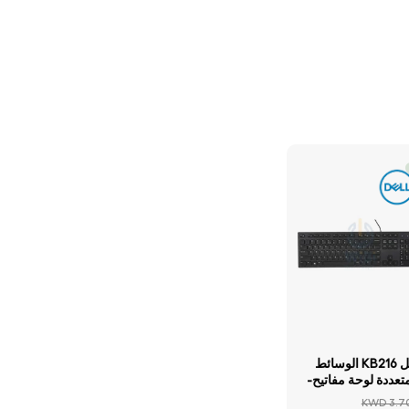
ديل KB216 الوسائط
متعددة لوحة مفاتيح-
كي / يو اس بي/
KWD 3.7