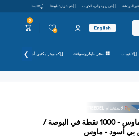
عبر الدردشة
قريان وحوالي، الكويت
قم بتنزيل تطبيقنا
تابعنا
0
0
تسجيل
عربة
عناصر
English
الدخول
التسوق
0
❯
متجر مايكروسوفت
لابتوبات
كمبيوتر مكتبي أجهزة الكمبيوتر
الاستخدام
FREEDEL
لام من المتجر فوق
الاستخدام
FREEDEL
لام من المتجر فوق
ديل بصري يو اس بي ماوس - 1000 نقطة في البوصة /
 بي أسود - ماوس