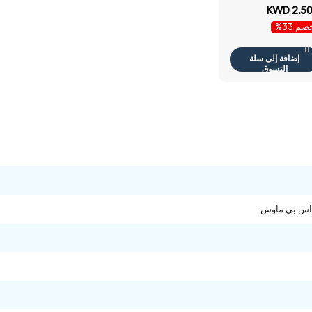
عربية / أسود- لوحة
KWD 2.5
اتيح
م 33%
إضافة إلى سلة
التسوق
 اس بي ماوس