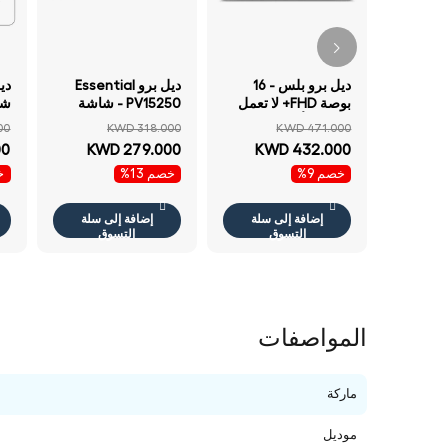
ديل برو بلس - 16
ديل برو Essential
بوصة FHD+ لا تعمل
PV15250 - شاشة
شا
باللمس ألترا 255U /
15.6 بوصة بدقة FHD
00
KWD 318.000
KWD 471.000
32 جيجابايت 512
لا تعمل باللمس آي 7
00
KWD 279.000
KWD 432.000
جيجابايت إس إس دي
16 جيجابايت سعة 1
خصم 9%
خصم 13%
خص
NVMe م.2) / ضمان
تيرابايت إس إس دي
سنة لابتوب
NVMe م.2) / مفاتيح
باللغتين الإنجليزية
إضافة إلى سلة
إضافة إلى سلة
والعربية مفاتيح ضمان
التسوق
التسوق
سنة لابتوب
ضما
المواصفات
ماركة
موديل