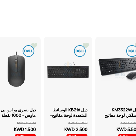
ديل KM3322W
ديل KB216 الوسائط
ديل بصري يو اس بي
سلكي لوحة مفاتيح
المتعددة لوحة مفاتيح-
ماوس - 1000 نقطة
ماوس - 2.40 جيجا
سلكي / يو اس بي/
في البوصة / بصري /
KWD 2.300
KWD 3.700
KWD 7.0
هرتز / بصري / 1000
العربية / أسود- لوحة
بسلك / يو اس بي
KWD 1.500
KWD 2.500
KWD 5.5
طة في البوصة /
مفاتيح
أسود - ماوس