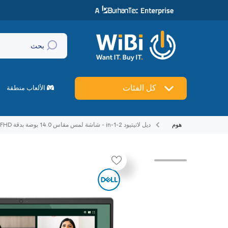
تخطي إلى المحتوى
بحث
🔥
العروض
كل الفئات
ماركات
الألعاب منطقة
هوم
ديل لاتيتيود 2-in-1 - شاشة لمس مقاس 14.0 بوصة بدقة FHD+ / ألترا 165U / 16 جيجابايت 512 جيجابايت إس إس دي NVMe م.2) / نظام التشغيل ويندوز 11 برو ضمان سنة لابتوب
تخطي إلى منتج معلومات