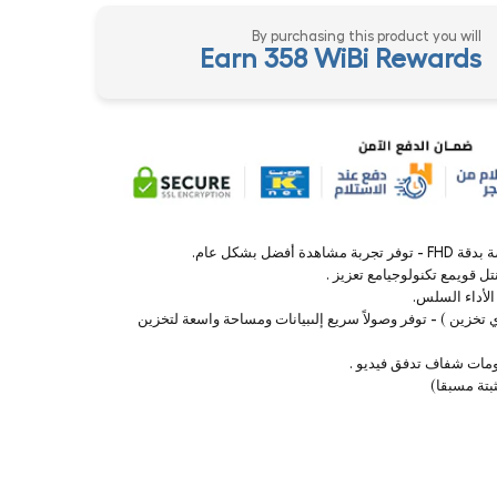
By purchasing this product you will
Earn 358 WiBi Rewards
NVMe م.2 إس إس دي تخزين ) - توفر وصولاً سريع إلىبيانات ومساحة واسعة لتخزين
مات شفاف تدفق فيديو .