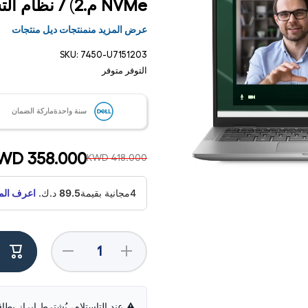
NVMe م.2) / نظام التشغيل ويندوز 11 برو ضمان سنة لابتوب
عرض المزيد منمنتجات ديل منتجات
SKU:
7450-U7151203
التوفر
متوفر
سنة واحدةماركة الضمان
WD 358.000
KWD 418.000
4مجانية بقيمة
89.5
د.ك.
اعرف الم
فتح
الوسائط
1 في
زيادة
تقليل
مشروط
الكمية لـ
الكمية لـ
ديل
ديل
لاتيتيود 2
لاتيتيود
في 1 -
2-in-1 -
شاشة
14.0
⚠️ عند التاستلام، يُشترط إبراز بطا