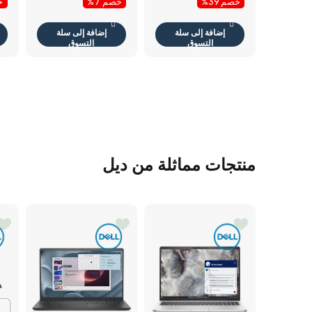
خصم 39%
خصم 7%
خص
اس بي 3.2 الجيل .5
لا
جيجابت في الثانية
RJ45 / أسود
إضافة إلى سلة
إضافة إلى سلة
كو
التسوق
التسوق
منتجات مماثلة من ديل