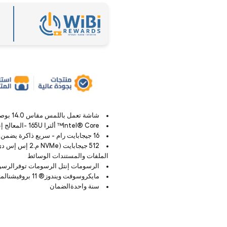
شاشة تعمل باللمس مقاس 14.0 بوصة بدقة FHD - توفر تجربة مشاهدة أفضل بشكل عام.
Intel® Core™ ألترا 165U -المعالج إنتل قويمع تكنولوجيامع تعزيز .
16 جيجابايت رام - سريع ذاكرة يضمن الأداء السلس.
512 جيجابايت (
الملفات والمستندات الوسائط
الرسومات إنتل الرسومات توفرالرسو
مايكروسوفت ويندوز® 11 بروفيشنالمثبتة مسبقا)
سنة واحدةالضمان