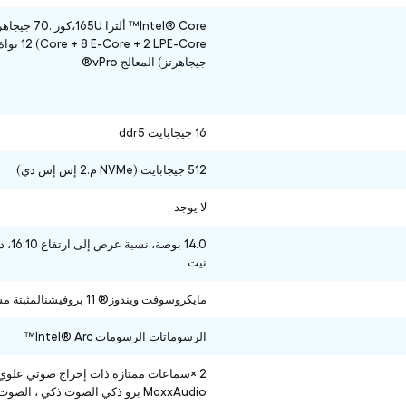
ore) 12
جيجاهرتز) المعالج vPro®
16 جيجابايت ddr5
512 جيجابايت (NVMe م.2 إس إس دي)
لا يوجد
نيت
مايكروسوفت ويندوز® 11 بروفيشنالمثبتة مسبقا)
الرسوماتات الرسومات Intel® Arc™
MaxxAudio برو ذكي الصوت ذكي ، الصوت ذكيمع إلغاء الضوضاءمع