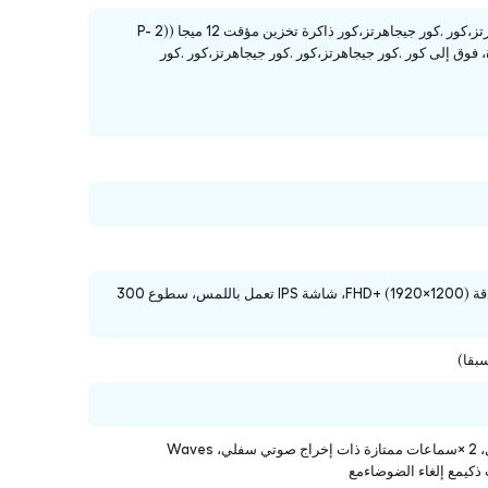
Intel® Core™ ألترا 165U،كور .70 جيجاهرتز،كور .كور جيجاهرتز،كور ذاكرة تخزين مؤقت 12 ميجا ((2 P-
Core + 8 E-Core + 2 LPE-C نواة، فوق إلى كور .كور جيجاهرتز،كور .كور جيجاهرتز،كور .كور
14.0 بوصة، نسبة عرض إلى ارتفاع 16:10، دقة FHD+ (1920×1200)، شاشة IPS تعمل باللمس، سطوع 300
2 ×سماعات ممتازة ذات إخراج صوتي علوي، 2 ×سماعات ممتازة ذات إخراج صوتي سفلي، Waves