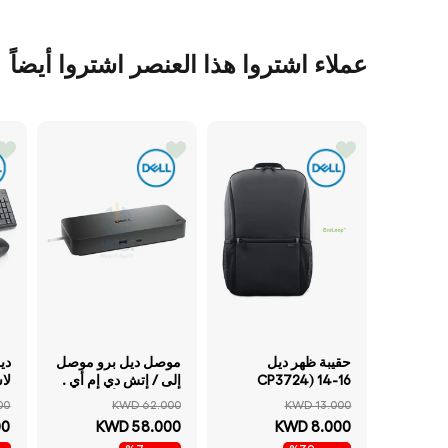
عملاء اشتروا هذا العنصر اشتروا أيضاً
حقيبة ظهر ديل
موصل ديل برو موصل
CP3724) 14-16
إلى / إتش دي إم أي .
لا
EcoLoop Essential
إتش دي إم أي /منفذ
00
KWD 62.000
KWD 13.000
حقيبة ظهر أسود
العرض .منفذ العرض /
00
KWD 58.000
KWD 8.000
يو اس بي 3.2 الجيل يو
نق