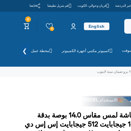
عبر الدردشة
قريان وحوالي، الكويت
قم بتنزيل تطبيقنا
تابعنا
0
0
تسجيل
عربة
عناصر
English
الدخول
التسوق
0
❯
سوفت
كمبيوتر مكتبي أجهزة الكمبيوتر
محطة عمل
الطابعات وا
الاستخدام
FREEDEL
لام من المتجر فوق
الاستخدام
FREEDEL
لام من المتجر فوق
ديل لاتيتيود 2-in-1 - شاشة لمس مقاس 14.0 بوصة بدقة
FHD+ / ألترا 165U / 16 جيجابايت 512 جيجابايت إس إس دي