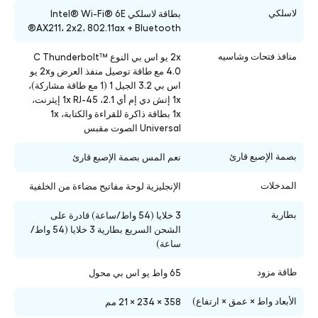
لاسلكي
بطاقة لاسلكي Intel® Wi-Fi® 6E
AX211، 2x2، 802.11ax + Bluetooth®
منافذ فتحات وشاسيه
2x يو اس بي النوع C Thunderbolt™
4.0 مع طاقة توصيل منفذ العرض و2x يو
اس بي 3.2 الجيل 1 (1 مع طاقة مشاركة)،
1x إتش دي إم أي 2.1، 1x RJ-45 إيثرنت،
1x
بطاقة ذاكرة للقراءة
والكتابة، 1x
Universal الصوت مقبس
بصمة الإصبع قارئ
نعم المس بصمة الإصبع قارئ
المدخلات
الإنجليزية لوحة مفاتيح مضاءة من الخلفية
بطارية
3 خلايا (54 واط/ساعة) قادرة على
الشحن السريع بطارية 3 خلايا (54 واط/
ساعة)
طاقة مزود
65 واط يو اس بي محول
الأبعاد واط × عمق × ارتفاع)
358 × 234 × 21 مم