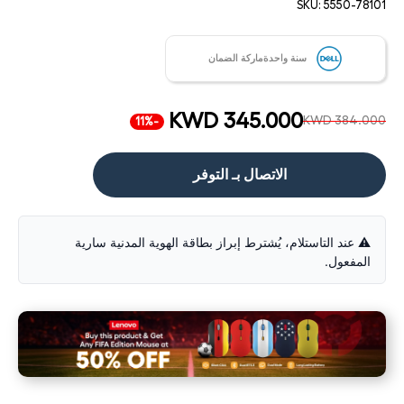
SKU:
5550-78101
سنة واحدةماركة الضمان
KWD 345.000
KWD 384.000
-11%
الاتصال بـ التوفر
⚠️ عند التاستلام، يُشترط إبراز بطاقة الهوية المدنية سارية
المفعول.