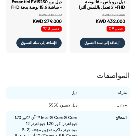
ديل برو بلس - 16 بوصة
ديل برو Essential PV15250
FHD+ لا تعمل باللمس ألترا
- شاشة 15.6 بوصة بدقة FHD
255U / 32 جيجابايت 512
لا تعمل باللمس آي 7 16
KWD 318.000
KWD 471.000
جيجابايت إس إس دي NVMe
جيجابايت سعة 1 تيرابايت إس
KWD 279.000
KWD 432.000
م.2) / ضمان سنة لابتوب
إس دي NVMe م.2) / مفاتيح
خصم 9%
خصم 13%
باللغتين الإنجليزية والعربية
مفاتيح ضمان سنة لابتوب
إضافة إلى سلة التسوق
إضافة إلى سلة التسوق
المواصفات
ماركة
ديل
موديل
ديل لاتيتيود 5550
المعالج
Intel® Core® Core ™ آي 7كور 1.70
جيجاهرتز، كور 1.20 جيجاهرتز 12
ميجاهرتز ذاكرة تخزين مؤقتة (2 P-
Cores + 8 E-Cores) 10 أنوية، فوق إلى