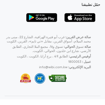
حمّل تطبيقنا
صالة عرض القرين:
غرب أبو فتيرة الهرافية، الشارع 22، مبنى بدر
محمد الميلام، أسواق القرين، مقابل «تي تايم»، القرين، الكويت
صالة
تسوق
الحوالي:
تسوق و16، مجمع الملا التجاري، الطابق
الأرضي، شارع ابن خلدون، الحوالي، الكويت.
أوفيس الرئيسي:
الطابق 49 ، برج أرايا، الكويت ، الكويت
عميل :
1800053
البريد الإلكتروني:
info@wibi.com.kw