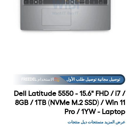
فتح
فت
لوسائط
الوس
3 في
4
مشروط
مشر
توصيل مجانية توصيل طلب الأول
الاستخدام
FREEDEL
Dell Latitude 5550 - 15.6" FHD / i7 /
8GB / 1TB (NVMe M.2 SSD) / Win 11
Pro / 1YW - Laptop
عرض المزيد منمنتجات ديل منتجات