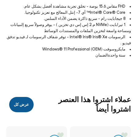
FHD مقاس 15.6 بوصة - تخلق تجربة مشاهدة أفضل بشكل عام.
Intel® Core® Core™ آي 7- إنتل المعالج مع تعزيز تكنولوجيا.
8 جيجابايت رام - سريع ذاكرة يضمن الأداء السلس.
1 تيرابايت (NVMe م.2 إس إس دي تخزين ) - يوفر وصولاً سريع إلىبيانات
ومساحة واسعة لتخزين الملفات والمستندات الوسائط
الرسومات Intel® Iris® Iris® Xe - توفر شفاف الرسومات لـ فيديو تدفق
فيديو .
مايكروسوفت Windows® 11 Professional (OEM)
سنة واحدةالضمان
عملاء اشتروا هذا العنصر
عرض كل
اشتروا أيضاً