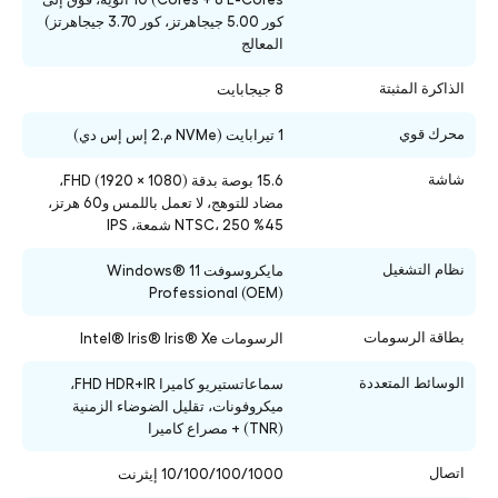
كور 5.00 جيجاهرتز، كور 3.70 جيجاهرتز)
المعالج
الذاكرة المثبتة
8 جيجابايت
محرك قوي
1 تيرابايت (NVMe م.2 إس إس دي)
شاشة
15.6 بوصة بدقة FHD (1920 × 1080)،
مضاد للتوهج، لا تعمل باللمس و60 هرتز،
45% NTSC، 250 شمعة، IPS
نظام التشغيل
مايكروسوفت Windows® 11
Professional (OEM)
بطاقة الرسومات
الرسومات Intel® Iris® Iris® Xe
الوسائط المتعددة
سماعاتستيريو كاميرا FHD HDR+IR،
ميكروفونات، تقليل الضوضاء الزمنية
(TNR) + مصراع كاميرا
اتصال
10/100/100/1000 إيثرنت