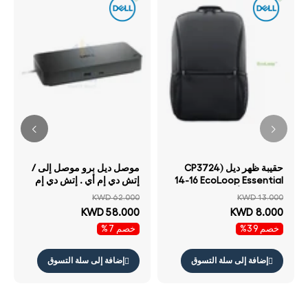
حقيبة ظهر ديل CP3724)
موصل ديل برو موصل إلى /
14-16 EcoLoop Essential
إتش دي إم أي . إتش دي إم
حقيبة ظهر أسود
أي /منفذ العرض .منفذ
KWD 62.000
KWD 13.000
العرض /يو اس بي 3.2 الجيل
KWD 58.000
KWD 8.000
يو اس بي 3.2 الجيل .5
خصم 39%
خصم 7%
جيجابت في الثانية RJ45 /
أسود
إضافة إلى سلة التسوق
إضافة إلى سلة التسوق