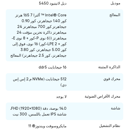
موديل
ديل لاتيتيود 5450
المعالج
Intel® Core ™ ألترا 7 165 هرتز
كور 1.40 جيجاهرتز، كور 0.90
جيجاهرتز كور 700 ميجاهرتز 24
ميجاهرتز ذاكرة تخزين مؤقت 24
ميجاهرتز ((6 نوى P-كور + 8 نوى E-
كور + 2 LPE-كور) 16 نوى، فوق إلى
كور 5.00 جيجاهرتز، كور 3.80
جيجاهرتز، كور 2.5 جيجاهرتز) المعالج
الذاكرة المثبتة
16 جيجابايت ddr5
محرك قوي
512 جيجابايت (NVMe م.2 إس إس
دي)
محرك الأقراص الضوئية
لا يوجد
شاشة
14.0 بوصة، دقة FHD (1920×1080)،
شاشة IPS تعمل باللمس، 300 نيت
نظام التشغيل
مايكروسوفت ويندوز® 11