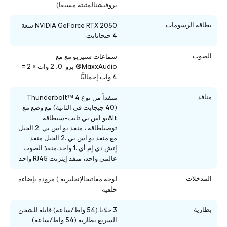
بروفيشنالمثبتة مسبقا)
بطاقة الرسومات
NVIDIA GeForce RTX 2050 سعة
4 جيجابايت
الصوت
سماعات ستيريو مع مع
MaxxAudio® برو .0، 2 وات × 2 =
4 وات إجماليًّا
منافذ
منفذاً من نوع Thunderbolt™ 4
(40 جيجابت في الثانية) مع وضع مع
Altيو اس بي تايب-سيطاقة
توصيلطاقة ، منفذ يو اس بي .2 الجيل
مع منفذ يو اس بي .2 الجيل منفذ
إتش دي إم أي .1 واحد،منفذ الصوت
عالمي واحد، منفذ إيثرنت RJ45 واحد
المدخلات
لوحة مفاتيحالإنجليزية ) مزودة بإضاءة
خلفية
بطارية
3 خلايا (54 واط/ساعة) قابلة للشحن
السريع بطارية (54 واط/ساعة)