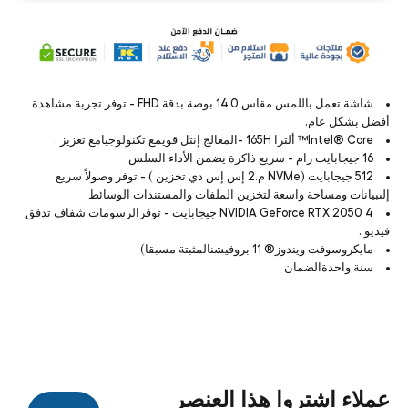
شاشة تعمل باللمس مقاس 14.0 بوصة بدقة FHD - توفر تجربة مشاهدة
أفضل بشكل عام.
Intel® Core™ ألترا 165H -المعالج إنتل قويمع تكنولوجيامع تعزيز .
16 جيجابايت رام - سريع ذاكرة يضمن الأداء السلس.
512 جيجابايت (NVMe م.2 إس إس دي تخزين ) - توفر وصولاً سريع
إلىبيانات ومساحة واسعة لتخزين الملفات والمستندات الوسائط
NVIDIA GeForce RTX 2050 4 جيجابايت - توفرالرسومات شفاف تدفق
فيديو .
مايكروسوفت ويندوز® 11 بروفيشنالمثبتة مسبقا)
سنة واحدةالضمان
عملاء اشتروا هذا العنصر