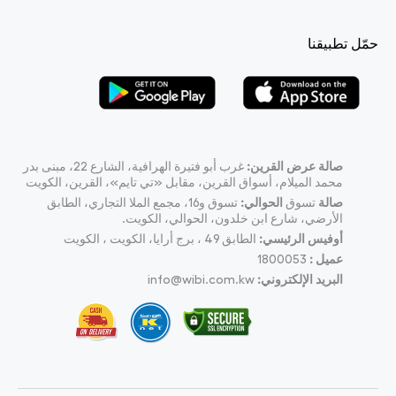
حمّل تطبيقنا
صالة عرض القرين:
غرب أبو فتيرة الهرافية، الشارع 22، مبنى بدر
محمد الميلام، أسواق القرين، مقابل «تي تايم»، القرين، الكويت
صالة
تسوق
الحوالي:
تسوق و16، مجمع الملا التجاري، الطابق
الأرضي، شارع ابن خلدون، الحوالي، الكويت.
أوفيس الرئيسي:
الطابق 49 ، برج أرايا، الكويت ، الكويت
عميل :
1800053
البريد الإلكتروني:
info@wibi.com.kw