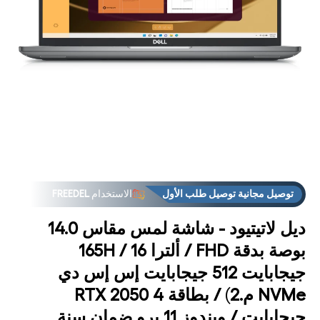
فت
الوس
1
مشر
توصيل مجانية توصيل طلب الأول
الاستخدام
FREEDEL
ديل لاتيتيود - شاشة لمس مقاس 14.0
بوصة بدقة FHD / ألترا 165H / 16
جيجابايت 512 جيجابايت إس إس دي
NVMe م.2) / بطاقة RTX 2050 4
جيجابايت / ويندوز 11 برو ضمان سنة