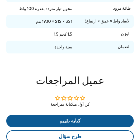
طاقة مزود
محول تيار متردد بقدرة 100 واط
الأبعاد واط × عمق × ارتفاع)
321 × 212 × 19.10 مم
الوزن
1.5 كجم 1.5
الضمان
سنة واحدة
عميل المراجعات
كن أول منكتابة بمراجعة
كتابة تقييم
طرح سؤال