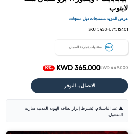
لابتوب
عرض المزيد منمنتجات ديل منتجات
SKU:
5450-U71512401
سنة واحدةماركة الضمان
KWD 365.000
KWD 449.000
-19%
الاتصال بـ التوفر
⚠️ عند التاستلام، يُشترط إبراز بطاقة الهوية المدنية سارية
المفعول.