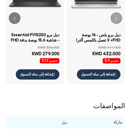
ديل برو بلس - 16 بوصة
ديل برو Essential PV15250
FHD+ لا تعمل باللمس ألترا
- شاشة 15.6 بوصة بدقة FHD
255U / 32 جيجابايت 512
لا تعمل باللمس آي 7 16
KWD 318.000
KWD 471.000
جيجابايت إس إس دي NVMe
جيجابايت سعة 1 تيرابايت إس
KWD 279.000
KWD 432.000
م.2) / ضمان سنة لابتوب
إس دي NVMe م.2) / مفاتيح
خصم 9%
خصم 13%
باللغتين الإنجليزية والعربية
مفاتيح ضمان سنة لابتوب
إضافة إلى سلة التسوق
إضافة إلى سلة التسوق
المواصفات
ماركة
ديل