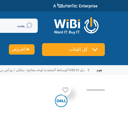
تخطي إلى المحتوى
بحث
🔥
العروض
كل الفئات
هوم
ديل KB216 الوسائط المتعددة لوحة مفاتيح- سلكي / يو اس بي/ العربية / أسود- لوحة مفاتيح
تخطي إلى منتج معلومات