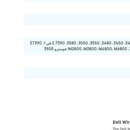
انسبيرون 3459، 5759؛ لاتيتيود 12 تابلت 7202، 14 متين متين (7404)، 3150، 3340، 3340، 3450، 3450، 3480، 3550، 3550، 3580، 7390 2 في 1، E7390