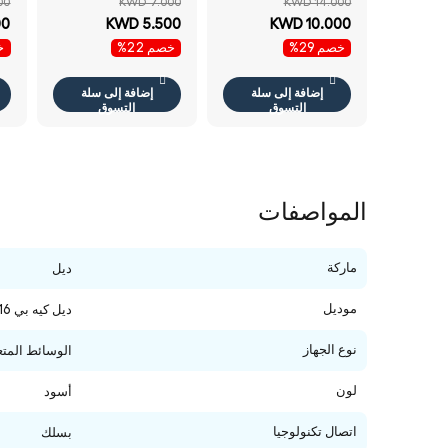
00
KWD 7.000
KWD 14.000
/ لاسلكي أسود مفاتيح
هرتز / بصري / 1000
بس
00
KWD 5.500
KWD 10.000
الإنجليزية مفاتيح
نقطة في البوصة /
أس
خصم 29%
خصم 22%
خص
ماوس لوحة مفاتيح
لاسلكي / أسود /
ماوس
عربي / الإنجليزية /
لوحة مفاتيح ماوس
إضافة إلى سلة
إضافة إلى سلة
كومبو
التسوق
التسوق
المواصفات
ماركة
ديل
موديل
ديل كيه بي 216 الوسائط المتعددة لوحة مفاتيح
نوع الجهاز
الوسائط المتع
لون
أسود
اتصال تكنولوجيا
بسلك