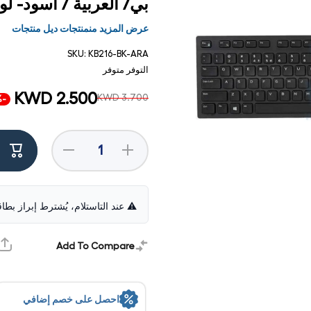
بي/ العربية / أسود- لو
عرض المزيد منمنتجات ديل منتجات
SKU:
KB216-BK-ARA
التوفر
متوفر
KWD 2.500
KWD 3.700
-33%
Decrease
Increase
quantity
quantity
for Dell
for Dell
KB216
KB216
Multimedia
Multimedia
Keyboard -
Keyboard -
⚠️ عند التاستلام، يُشترط إبراز بطا
Wired /
Wired /
USB /
USB /
فتح
Arabic /
Arabic /
الوسائط
Black -
Black -
1 في
Add To Compare
Keyboard
Keyboard
مشروط
احصل على خصم إضافي