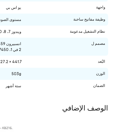
واجهة
يو اس بي
وظيفة مفاتيح ساخنة
مستوى الصوت، 
نظام التشغيل مدعومة
ويندوز 7، 8، 10، 10، XP، لينكس
مصمم ل
2 في 1، E5550، E5550، E7250، E7450 دقة هاتف محطة عمل 3510، 5510، 5510، 7510، 7710، M2800، M3800، M4800، M6800؛ فوسترو 3905
البُعد
441.7 × 127.2 × 24.4 مم
الوزن
503g
الضمان
ستة أشهر
الوصف الإضافي