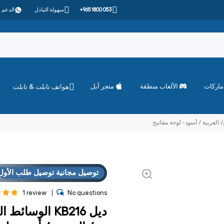
+965 1800 053
سهولة التبادل
الدعم 
ماركات
الألعاب منطقة
متجر آبل
هواتف تابلت & تابلت
توصيل مجانية توصيل طلب الأول
العروض
فوق "الاست
توصيل مجانية توصيل طلب الأول
العروض
فوق "الاست
1 review
No questions
ديل KB216 الو