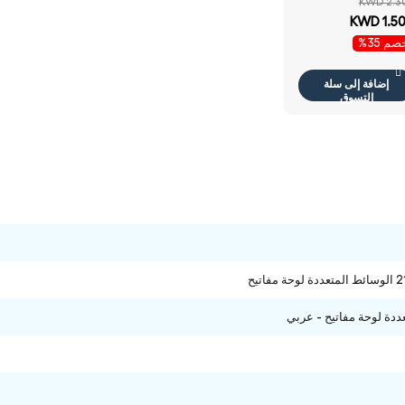
KWD 2.3
لك / يو اس بي
KWD 1.5
ود - ماوس
م 35%
إضافة إلى سلة
التسوق
ددة لوحة مفاتيح - عربي