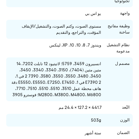
تكنولوجيا
واجهة
يو اس بي
وظيفة مفاتيح
مستوى الصوت، وكتم الصوت، والتشغيل/الإيقاف
ساخنة
المؤقت، والتراجع، والتقديم
نظام التشغيل
ويندوز 7، 8، 10، 10، XP، لينكس
مدعومة
مصمم ل
انسبيرون 3459، 5759؛ لاتيتيود 12 تابلت 7202، 14
متين متين (7404)، 3150، 3340، 3340، 3450،
3450، 3480، 3550، 3550، 3580، 7390 2 في 1،
E7390 2 في 1، E5550، E5550، E7250، E7450 دقة
هاتف محطة عمل 3510، 5510، 5510، 7510، 7710،
M2800، M3800، M4800، M6800؛ فوسترو 3905
البُعد
441.7 × 127.2 × 24.4 مم
الوزن
503g
الضمان
ستة أشهر