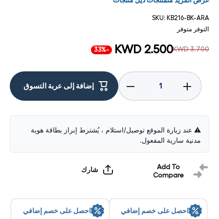
عرض المزيد منمنتجات ديل منتجات
SKU:
KB216-BK-ARA
التوفر
متوفر
KWD 2.500
KWD 3.700
-33%
زيادة
تقليل
إضافة إلى عربة التسوق
الكمية
الكمية
الخاصة
الخاصة
بـ ديل
بـ ديل
KB216
KB216
الوسائط
الوسائط
المتعددة
المتعددة
⚠️ عند زيارة الموقع توصيل/استلام ، يُشترط إبراز بطاقة هوية
لوحة
لوحة
مدنية سارية المفعول.
مفاتيح -
مفاتيح -
بسلك /
بسلك /
يو اس
يو اس
بي /
بي /
Add To
شارك
Arabic /
Arabic /
Compare
أسود -
أسود -
لوحة
لوحة
مفاتيح
مفاتيح
احصل على خصم إضافي
احصل على خصم إضافي