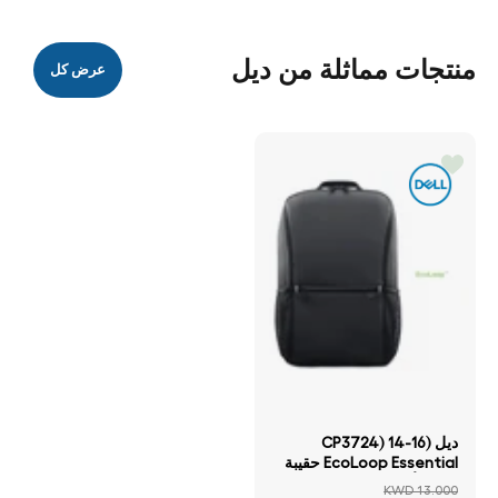
منتجات مماثلة من ديل
عرض كل
ديل (CP3724) 14-16
EcoLoop Essential حقيبة
ظهر - أسود
KWD 13.000