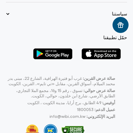
سياستنا
حمّل تطبيقنا
صالة عرض القرين:
غرب أبو فتيرة الهرافية، الشارع 22، مبنى بدر
محمد الميلام، أسواق القرين، مقابل «تي تايم»، القرين، الكويت
صالة عرض حوالي:
تسوق ، رقم 15 و16، مجمع الملا التجاري،
الطابق الأرضي، شارع ابن خلدون، حوالي، الكويت.
أوفيس:
49
الطابق، برج أرايا، مدينة الكويت ، الكويت
عميل الدعم:
1800053
البريد الإلكتروني:
info@wibi.com.kw