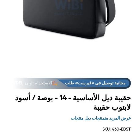
فتح
فت
لوسائط
الوس
مجانية توصيل في «فيرست» طلب
الاستخدام الرمز
FREEDEL
1 في
2
مشروط
مشر
الأكثر مبيعًا
بيع خارج سريع
مجانية توصيل في «فيرست» طلب
الاستخدام الرمز
FREEDEL
الأكثر مبيعًا
بيع خارج سريع
حقيبة ديل الأساسية - 14 - بوصة / أسود
لابتوب حقيبة
عرض المزيد منمنتجات ديل منتجات
SKU:
460-BDST