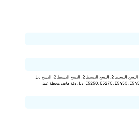
ديل منفذ بسيط منفذ النسخ البسيط 2، النسخ 2، النسخ سيط 2، النسخ البسيط 2، النسخ البسيط 2، النسخ البسيط 2، النسخ البسيط 2، النسخ البسيط 2، النسخ ديل
لاتيتيود E5250، E5270، E5450، E5450، E5470، E5550، E5570، E7240، E7270، E7240، E7440، E7450، E7450، E7470، ديل دقة هاتف محطة عمل