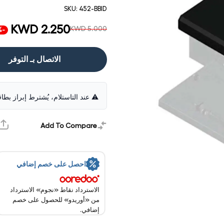
SKU:
452-BBID
KWD 2.250
KWD 5.000
-55%
الاتصال بـ التوفر
⚠️ عند التاستلام، يُشترط إبراز بطا
Add To Compare
احصل على خصم إضافي
الاسترداد نقاط «نجوم» الاسترداد
من «أوريدو» للحصول على خصم
إضافي.
فتح
الوسائط