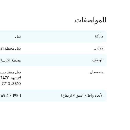
المواصفات
ماركة
ديل
موديل
ديل محطة الا
الوصف
محطة الارساء
مصمم ل
3510، 7710
الأبعاد واط × عمق × ارتفاع)
198.1 × 69.4 × 16.4 مم