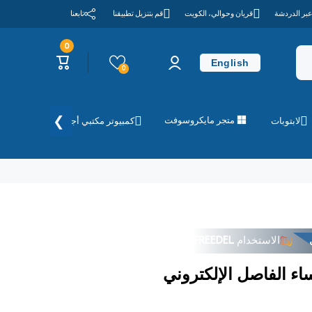
عبر الدردشة
قريان وحوالي، الكويت
قم بتنزيل تطبيقنا
تابعنا
0
0
تسجيل
عربة
عناصر
English
الدخول
التسوق
0
❯
متجر مايكروسوفت
لابتوبات
كمبيوتر مكتبي أجهزة الكمبيوتر
الاستخدام
FREEDEL
ء الفاصل الإلكتروني