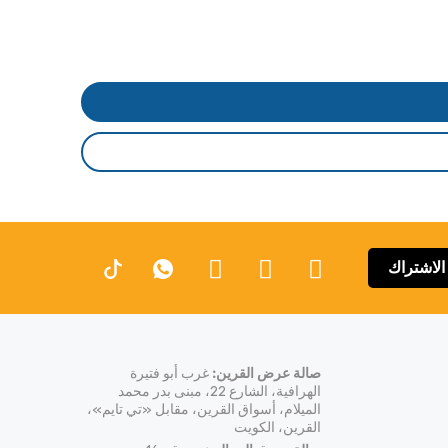
الاشتراك
صالة عرض القرين:
غرب أبو فتيرة
الهرافية، الشارع 22، مبنى بدر محمد
الميلام، أسواق القرين، مقابل «تي تايم»،
القرين، الكويت