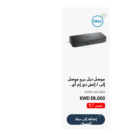
موصل ديل برو موصل
إلى / إتش دي إم أي .
إتش دي إم أي /منفذ
KWD 62.000
العرض .منفذ العرض /
KWD 58.000
يو اس بي 3.2 الجيل يو
خصم 7%
اس بي 3.2 الجيل .5
جيجابت في الثانية
RJ45 / أسود
إضافة إلى سلة
التسوق