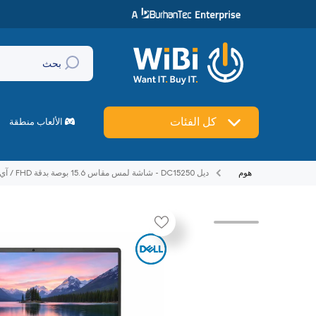
تخطي إلى المحتوى
بحث
🔥
العروض
كل الفئات
ماركات
الألعاب منطقة
هوم
ديل DC15250 - شاشة لمس مقاس 15.6 بوصة بدقة FHD / آي 5 16 جيجابايت 512 جيجابايت إس إس دي NVMe م.2) / نظام التشغيل ويندوز 11 هوم مفاتيح الإنجليزية مفاتيح ضمان سنة لابتوب
تخطي إلى منتج معلومات