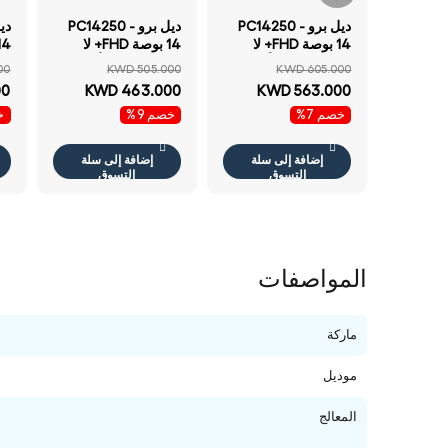
ديل برو PC14250 -
ديل برو PC14250 -
14 بوصة FHD+ لا
14 بوصة FHD+ لا
تعمل باللمس ألترا
تعمل باللمس ألترا
00
KWD 505.000
KWD 605.000
255U / 64 جيجابايت
255U / 32 جيجابايت
00
KWD 463.000
KWD 563.000
512 جيجابايت إس إس
512 جيجابايت إس إس
خصم 7%
خصم 9%
خص
دي NVMe م.2) /
دي NVMe م.2) /
دوس (بدون نظام
دوس (بدون نظام
دو
تشغيل) ضمان سنة
تشغيل) ضمان سنة
إضافة إلى سلة
إضافة إلى سلة
لابتوب
لابتوب
لا
التسوق
التسوق
المواصفات
ماركة
موديل
المعالج