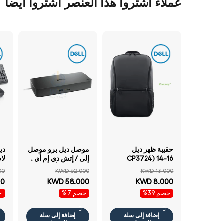
عملاء اشتروا هذا العنصر اشتروا أيضاً
حقيبة ظهر ديل
موصل ديل برو موصل
CP3724) 14-16
إلى / إتش دي إم أي .
لا
EcoLoop Essential
إتش دي إم أي /منفذ
00
KWD 62.000
KWD 13.000
حقيبة ظهر أسود
العرض .منفذ العرض /
00
KWD 58.000
KWD 8.000
يو اس بي 3.2 الجيل يو
نق
خصم 39%
خصم 7%
خص
اس بي 3.2 الجيل .5
لا
جيجابت في الثانية
RJ45 / أسود
إضافة إلى سلة
إضافة إلى سلة
كو