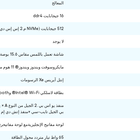
المعالج
16 جيجابايت ddr4
512 جيجابايت (NVMe م.2 إس إس دي)
لا يوجد
شاشة تعمل باللمس مقاس 15.6 بوصة بدقة Full HD (1920 × 1080) ومضادة للانعكاس
مايكروسوفت ويندوز ويندوز® 11 هوم مثبتة مسبقا)
إنتل آيريس Xe الرسومات
بطاقة لاسلكي Intel® Wi-Fi® وBluetooth®
بي الجيل تايب-سي ×منفذ إتش دي إم أي .4 × إتش دي إم أي مقبس الصوت عالمي × 1،فتحةبط
لوحة مفاتيح الإنجليزيةمع لوحة مفاتيحر
65 واط تيار متردد محول الطاقة