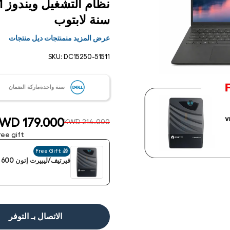
سنة لابتوب
عرض المزيد منمنتجات ديل منتجات
SKU:
DC15250-51511
سنة واحدةماركة الضمان
WD 179.000
KWD 214.000
ee gift:
🎁 Free Gift
فيرتيف/ليبيرت إتون 600 فولت أمبير (360 واط) يو بي إس
فتح
الوسائط
1 في
مشروط
الاتصال بـ التوفر