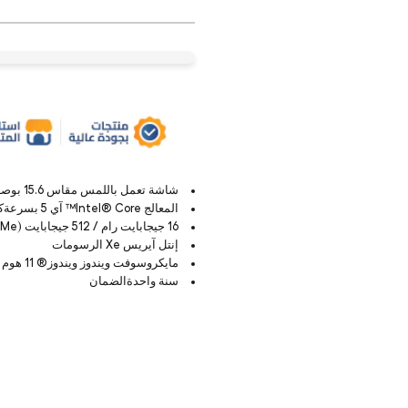
شاشة تعمل باللمس مقاس 15.6 بوصة بدقة Full HD (1920 × 1080) ومضادة للانعكاس
المعالج Intel® Core™ آي 5 بسرعةكور .30 جيجاهرتز (كور )كور .90 جيجاهرتز (كور )
16 جيجابايت رام / 512 جيجابايت (NVMe م.2 إس إس دي)
إنتل آيريس Xe الرسومات
مايكروسوفت ويندوز ويندوز® 11 هوم مثبتة مسبقا)
سنة واحدةالضمان