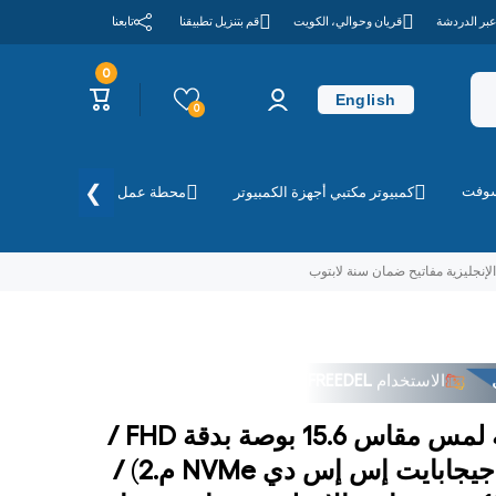
عبر الدردشة
قريان وحوالي، الكويت
قم بتنزيل تطبيقنا
تابعنا
0
0
تسجيل
عربة
عناصر
English
الدخول
التسوق
0
❯
سوفت
كمبيوتر مكتبي أجهزة الكمبيوتر
محطة عمل
الطابعات وا
الاستخدام
FREEDEL
الاستخدام
FREEDEL
ديل DC15250 - شاشة لمس مقاس 15.6 بوصة بدقة FHD /
آي 5 16 جيجابايت 512 جيجابايت إس إس دي NVMe م.2) /