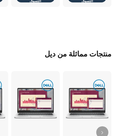
التسوق
التسوق
منتجات مماثلة من ديل