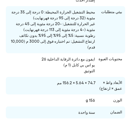
إصدار أحدث
بيئي متطلبات
محيط التشغيل الحرارة المحيطة: 0 درجة إلى 35 درجة
مئوية (32 درجة إلى 95 درجة فهرنهايت)
غير الحرارة للتشغيل: -20 درجة مئوية إلى 45 درجة
مئوية (-4 درجة مئوية إلى 113 درجة فهرنهايت)
رطوبة نسبية: 5% إلى 95% إلى 95% بدون تكاثف
ارتفاع التشغيل: تم اختباره فوق إلى 3000 م (10,000
قدم)
محتويات العبوة
ايفون مع دائرة الرقابة الداخلية 26
يو اس بي كابل (1 م)
التوثيق
الأبعاد واط ×
74.7 ×
5.64
×
156.2
مم
عمق × ارتفاع)
الوزن
156 g
الضمان
سنة واحدة