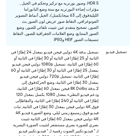
HDR 5، وصور بورتريه مع تركيز وتحكم في الجيل ,
مؤثرات إضاءة البورتريه مع ستة وضع البانوراما
الليليةفوق إلى 63 ميجابكسل)، الجيل أنماط التصوير
الفوتوغرافي, التقاط صور عريض لون الصور بث
الصور، تصحيح متقدم عين تثبيت تلقائي للصور، وضع
الصور المتتابع، وضع العلامات الجغرافية للصور، التقاط
تنسيقات الصور HEIF وJPEG
تسجيل فيديو
تسجيل بدقة 4K دولبي فيجن فيديو بمعدل 24 إطارًا في
الثانية أو 25 إطارًا في الثانية أو 30 إطارًا في الثانية أو
60 إطارًا في الثانية، تسجيل 1080p دولبي فيجن فيديو
بمعدل 25 إطارًا في الثانية أو 30 إطارًا في الثانية أو 60
إطارًا في الثانية، تسجيل 720p دولبي فيجن فيديو
بمعدل 30 إطارًا في الثانية، وضع الحركةفوق إلى
2.بدقة 8K Dolby فيجن بمعدل 60 إطارًا في الثانية،
ودعم فيديو البطيء بمعدل 1080 بكسل بمعدل 120
إطارًا في الثانية أو 240 إطارًا في الثانية، والتقاطإلى
فوق 4K دولبي فيجن بمعدل 30 إطارًا في الثانية, ثبات
فيديو فوق زمنيمع زمني ليلي، وضع الصورة فيديو 4K
4K دولبي فيجن بمعدل 60 إطارًا في الثانية تثبيت
بصري للصورة بصري مستشعر لتثبيت الصورة البصرية
لـ " فيديو،تكبير الصوت رقمية لـ " فيديو،تكبير فيديو