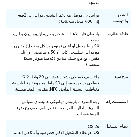
مدمجة
الشحن
يو اس بي موصل مع دعم: الشحن، يو اس بي 2فوق
والتوسعة
إلى 480 ميجابايت/ثانية)
طاقة بطارية
بلت-ان قابلة لاعادة الشحن بطارية ليثيوم أيون بطارية
سريع
20 واط محول أو أعلى (متوفر بشكل منفصل) مقترن
مع يو اس بيللشحن كابل أو 30 واط محول أو أعلى
مقترن مع ماج سيف شاحن (كلاهما متوفر بشكل
منفصل)
ماج سيف
ماج سيف لاسلكي يشحن فوق إلى 20 واط، Qi2
لاسلكي يشحن فوق إلى 20 واط، مجموعة مغناطيسية،
مغناطيس تنسيق الملحق NFC، مقياس المغناطيسية
المستشعرات
وجه المعرف، بارومتر ديناميكي عالينطاق مقياس
السرعة العالية، القرب مستشعر القرب مزدوج ضوء
المستشعرات
نظام التشغيل
iOS 26
iOS هونظام التشغيل الأكثر خصوصية وأمانًا في العالم،