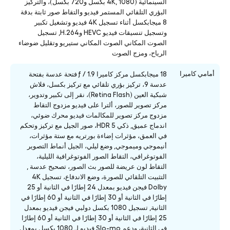
السينمائية (4K, 1080 بكسل و720 بكسل)، والتركيز
البؤري التلقائي المستمر فيديو والتقاط صور ثابتة بدقة
8 ميجابكسل أثناء تسجيل 4K فيديو وتشغيل تكبير
وتسجيل تنسيقات فيديو HEVC وH.264, تسجيل
الصوت المكاني الصوت المكاني ستيريو وتقليل ضوضاء
الرياح، ومزج الصوت
أمامي كاميرا
18 ميجابكسل مركز كاميرا ƒ / 1.9 فتحة عدسة بفتحة
عدسة 9، تركيز بؤري تلقائي مع تركيز بكسل، فلاش
شبكية العين (Retina Flash)، نقر إلى تكبير وتدوير،
مركز تصوير للصور، ألترا على فيديو مزدوج التقاط
مزدوج مركز تصوير للمكالمات فيديو محرك ضوئي،
اندماج عميق, ذكي HDR 5، صور الجيل مع تركيز وتحكم
في العمق، مؤثرات إضاءة بورتريه مع ستة مؤثرات،
أنيموجي وميموجي, وضع ليلي، الجيل أنماط التصوير
الفوتوغرافي، التقاط الصور الفوتوغرافية الليلية،
التقاط لون عريضة للصور بث الصور، تصحيح عدسة ,
التثبيت التلقائي للصورة، وضع الاندفاع، تسجيل 4K
Dolby فيجن فيديو بمعدل 24 إطارًا في الثانية أو 25
إطارًا في الثانية أو 30 إطارًا في الثانية أو 60 إطارًا في
الثانية, تسجيل 1080 بكسل دولبي فيجن فيديو بمعدل
25 إطارًا في الثانية أو 30 إطارًا في الثانية أو 60 إطارًا
في الثانية، ودعم Slo-mo فيديو لـ 1080 بكسل بمعدل