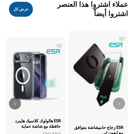
عملاء اشتروا هذا العنصر
عرض كل
اشتروا أيضاً
ESR هالولوك كلاسيك هايبرد
حافظة مع شاشة حماية
ESR زجاج حاميشاشة متوافق
مجموعةحماية ابل ايفون اير -
مع ايفون اير
KWD 9.500