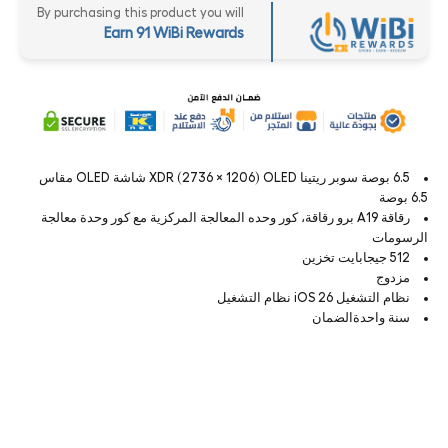
By purchasing this product you will
Earn 91 WiBi Rewards
6.5 بوصة سوبر ريتينا XDR (2736 × 1206) OLED شاشة OLED مقاس
6.5 بوصة
رقاقة A19 برو رقاقة، كور وحده المعالجة المركزية مع كور وحدة معالجة
الرسومات
512 جيجابايت تخزين
مزدوج
نظام التشغيل iOS 26 نظام التشغيل
سنة واحدةالضمان