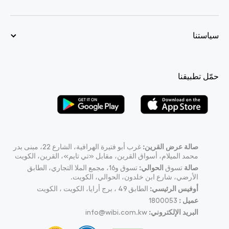
سياستنا
حمّل تطبيقنا
صالة عرض القرين:
غرب أبو فتيرة الهرافية، الشارع 22، مبنى بدر
محمد الميلام، أسواق القرين، مقابل «تي تايم»، القرين، الكويت
صالة
تسوق
الحوالي:
تسوق و16، مجمع الملا التجاري، الطابق
الأرضي، شارع ابن خلدون، الحوالي، الكويت.
أوفيس الرئيسي:
الطابق 49 ، برج أرايا، الكويت ، الكويت
عميل :
1800053
البريد الإلكتروني:
info@wibi.com.kw