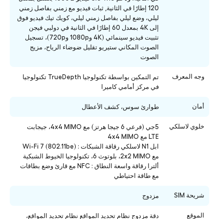
120 إطارًا في الثانية, ثبات فيديو مع زمني بفاصل زمني
ليلي، وضع ليلي بفاصل زمني ليلي، كويك تيك فيديو فوق
إلى 4K بمعدل 60 إطارًا في الثانية في دولبي فيجن
تثبيت فيديو سينمائي (4K و1080p و720p)، تسجيل
الصوت المكاني ستيريو تقليل ضوضاء الرياح، مزيج
الصوت
وجه المعرف
تم التمكين بواسطة تكنولوجيا TrueDepth تكنولوجيا
في مركز أمامي كاميرا
أمان
طوارئ سوس، كشف الأعطال
خلوي لاسلكي
5جي (فرعي 6 جيجا هرتز) مع 4x4 MIMO، جيجابت
LTE مع 4x4 MIMO
ابل N1 لاسلكي رقاقة الشبكات : Wi-Fi 7 (802.11be)
مع 2x2 MIMO، بلوتوث 6، تكنولوجيا الخيوط الشبكية
ألترا رقاقة واسعة النطاق : NFC مع قارئ وضع بطاقات
مع طاقة احتياطي
شريحة SIM
مزدوج
الموقع
دقة مزدوج نظام تحديد المواقع نظام تحديد المواقع،