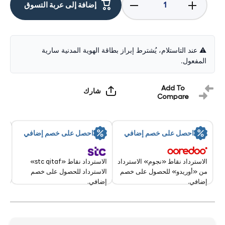
زيادة
تقليل
إضافة إلى عربة التسوق
الكمية لـ
الكمية لـ
ابل
ابل
ايفون
ايفون
اير 512
اير 512
جيجابايت
جيجابايت
أزرق
أزرق
⚠️ عند التاستلام، يُشترط إبراز بطاقة الهوية المدنية سارية
سماوي
سماوي
المفعول.
أزرق
أزرق
5جي 6.5
5جي 6.5
بوصة /
بوصة /
نسخة
نسخة
Add To
شارك
الشرق
الشرق
Compare
الأوسط
الأوسط
سر
احصل على خصم إضافي
احصل على خصم إضافي
تقد
0 Aug - 11 Aug 2026
الاسترداد نقاط «stc qitaf»
الاسترداد نقاط «نجوم» الاسترداد
الاسترداد للحصول على خصم
من «أوريدو» للحصول على خصم
إضافي.
إضافي.