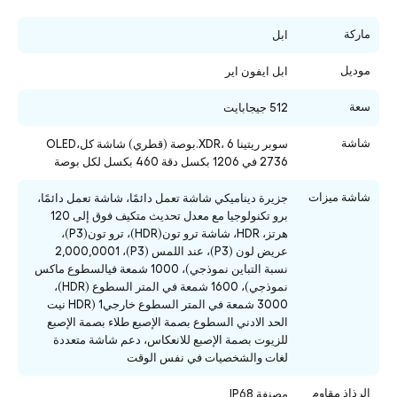
ماركة
ابل
موديل
ابل ايفون اير
سعة
512 جيجابايت
شاشة
سوبر ريتينا XDR، 6.بوصة (قطري) شاشة كلOLED،
2736 في 1206 بكسل
دقة 460 بكسل لكل بوصة
شاشة ميزات
جزيرة ديناميكي شاشة تعمل دائمًا، شاشة تعمل دائمًا،
برو تكنولوجيا مع معدل تحديث متكيف فوق إلى 120
هرتز، HDR، شاشة ترو تون(HDR)، ترو تون(P3)،
عريض لون (P3)، عند اللمس (P3)، 2,000,0001
نسبة التباين نموذجي)، 1000 شمعة فيالسطوع ماكس
نموذجي)، 1600 شمعة في المتر السطوع (HDR)،
3000 شمعة في المتر السطوع خارجيHDR) 1 نيت
الحد الادني السطوع بصمة الإصبع طلاء بصمة الإصبع
للزيوت بصمة الإصبع للانعكاس، دعم شاشة متعددة
لغات والشخصيات في نفس الوقت
الرذاذ مقاوم
مصنفة IP68