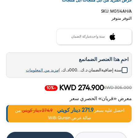
عرض المزيد من ابل منتجات ابل منتجات
SKU:
MG1J4AH/A
التوفر
متوفر
سنة واحدةماركة الضمان
احمِ هذا العنصر الضمانمع
سنة إضافيةالضمان
د.ك. .000د.ك.
)
مزيد من المعلومات
KWD 274.900
KWD 305.000
-10%
معرض «قريان» الحصري سعر
271.9 دينار كويتي
احصل عليه بسعر
274.9 دينار كويتي
من
صالة عرض WiBi Qurain