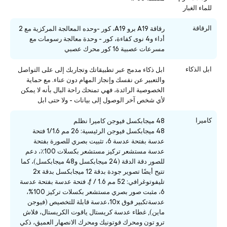
للماء الغبار
الرقاقة
رقاقة A19 برو A19، كور -وحده المعالجة المركزية مع 2
أداء و4 نوى كفاءة، كور - وحدة معالجة رسومات مع
مسرعات عصبية 16 كور محرك عصبي
ابل الذكاء
ابل ذكاء مدمج عبر تطبيقاتك وتجاربك إلى على التواصل
والتعبير عن نفسك وإنجاز المهام دون عناء. مع حماية
الخصوصية الرائدة، فهي تمنحك راحة البال بأنه لا يمكن
لأي شخص آخر الوصول إلى بيانات - ولا حتى ابل
كاميرا
48 ميجابكسل فيوجن كاميرا نظلم
48 ميجابكسل فيوجن الرئيسية: 26 مم 1/1.6 فتحة
عدسة بفتحة عدسة 6، تثبيت بصري للصورة بفتحة
عدسة مستشعر تركيز مستشعر بكسلات 100٪، دعم
للصور دقة الدقة (24 ميجابكسل و48 ميجابكسل)، كما
تتيح أيضًا تصوير جودة بدقة 12 ميجابكسل بدقة 2x
تليفوتوغرافي: 52 مم ƒ / 1.6، فتحة عدسة بفتحة عدسة
6، مثبت صور بصري مستشعر بكسلات تركيز 100%،
عدسةتكبير فوق 10x،عدسة قابلة للتخصيص (فيوجن
ماين), غطاء عدسة كريستال ياقوت الكريستال، فلاش
ترو تون ومحرك فوتونيك ومحرك الانصهار العميق، ذكي