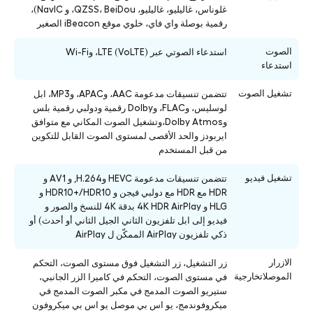
غلوناس، غاليليو، غاليليو، QZSS، BeiDou، و NavIC)،
رقمية بوصلة واي فاي، خلوي موقع iBeacon الصغير
الصوت
استدعاء الصوتي عبر LTE (VoLTE)، وWi-Fi
استدعاء
تشغيل الصوت
تتضمن تنسيقات مدعومة AAC، وAPAC، وMP3، ابل
لوسليس، وFLAC، وDolby رقمية ودولبي رقمية بلس
وDolby Atmos،
وتشغيل الصوت المكاني مع متوافق
ايربودز والحد الأقصى لمستوى الصوت القابل للتكوين
من قبل المستخدم
تشغيل فيديو
تتضمن تنسيقات مدعومة HEVC وH.264, و AV1 و
HDR مع HDR مع دولبي فيجن و HDR10+/HDR10 و
HLG و 4K HDR AirPlay بدقة 4K للنسخ والصور و
فيديو إلى ابل تلفزيون الثاني الجيل الثاني أو أحدث) أو
ذكي تلفزيون AirPlay الممكّن ل AirPlay
الازرار
زر التشغيل، زر التشغيل فوق مستوى الصوت، التحكم
الموصلاتخارجية
في مستوى الصوت، التحكم في كاميرا الزر الجانبي،
ستيريو الصوت المدمج في مكبر الصوت المدمج في
ميكروفوندمج، يو اس بي موصل يو اس بي ميكروفون