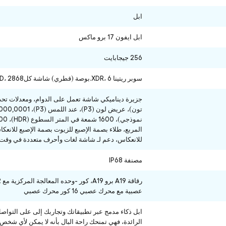
ابل
ابل ايفون 17 برو ماكس
256 جيجابايت
سوبر ريتينا XDR، 6.بوصة (قطري) شاشة كلOLED،
2868 في
للانعكاس، دعم لـ شاشة لغات وأحرف متعددة في وقت 
مصنفة IP68
عصبية مع محرك عصبي 16 كور محرك عصبي
ابل ذكاء مدمج عبر تطبيقاتك وتجاربك إلى على التواصل
الرائدة، فهي تمنحك راحة البال بأنه لا يمكن لأي شخص 