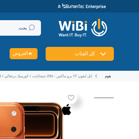
تخطي إلى المحتوى
بحث
🔥
العروض
كل الفئات
هوم
ابل ايفون 17 برو ماكس - 256 جيجابايت / كوزميك برتقالي / 5جي / 6.9" / الشرق الأوسط نسخة
تخطي إلى منتج معلومات