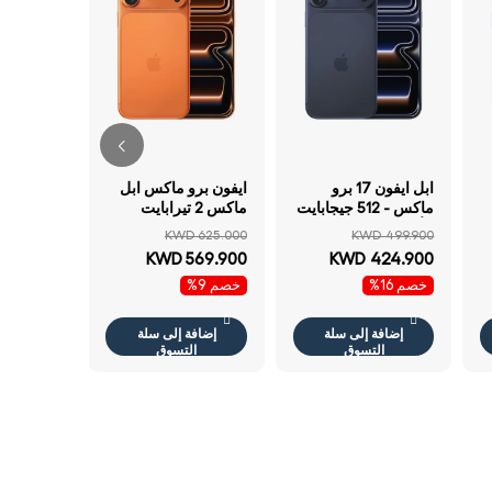
ايفون
ماك
برت
 499.900
ابل ايفون 17 برو
ايفون برو ماكس ابل
459.900
بوصة / ن
ماكس - 512 جيجابايت
ماكس 2 تيرابايت
خصم 9%
الأوسط
زرق 5جي
/ أزرق عميق / 5جي /
برتقالي كوزميك
KWD 625.000
KWD 499.900
6.9 بوصة / نسخة
برتقالي 5جي 6.9
KWD 569.900
KWD 424.900
الشرق الأوسط
بوصة / نسخة الشرق
إضافة
ال
خصم 16%
خصم 9%
الأوسط
إضافة إلى سلة
إضافة إلى سلة
التسوق
التسوق