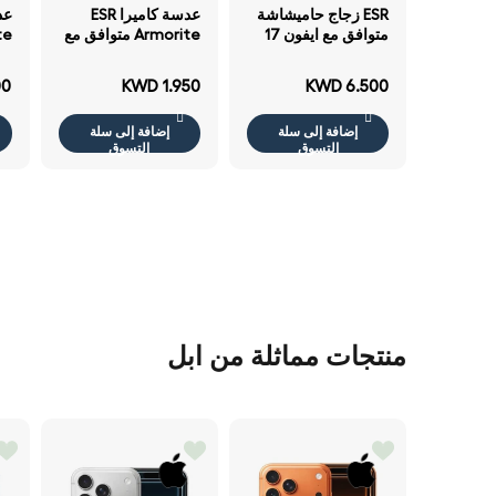
ESR زجاج حاميشاشة
عدسة كاميرا ESR
متوافق مع ايفون 17
Armorite متوافق مع
برو ماكس
ايفون برو 17 برو
ماكس 16 برو 16 برو
00
KWD 1.950
KWD 6.500
ماكس 15 برو 15 برو
ماكس 14 برو 14 برو
إضافة إلى سلة
إضافة إلى سلة
ماكس شفاف
ماك
التسوق
التسوق
منتجات مماثلة من ابل