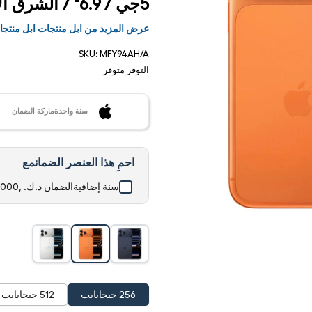
5جي / 6.9" / الشرق الأوسط نسخة
الأكثر مبيعًا
بيع سريع
إكسبريس
في نفس يو
عرض المزيد من ابل منتجات ابل منتج
SKU:
MFY94AH/A
التوفر
متوفر
سنة واحدةماركة الضمان
احمِ هذا العنصر الضمانمع
سنة إضافيةالضمان
د.ك. ,000د.ك.
فتح
الوسائط
1 في
مشروط
256 جيجابايت
512 جيجابايت