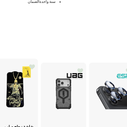
سنة واحدةالضمان
شاشة زجاج صلب