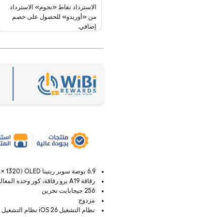
الاسترداد نقاط «نجوم» الاسترداد
من «أوريدو» للحصول على خصم
إضافي.
6.9 بوصة سوبر ريتينا XDR (2868 × 1320) OLED شاشة OLED مقاس 6.9 بوصة
رقاقة A19 برو رقاقة، كور وحده المعالجة المركزية مع كور وحدة معالجة الرسومات
256 جيجابايت تخزين
مزدوج
نظام التشغيل iOS 26 نظام التشغيل