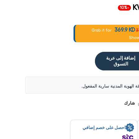
K
-10%
369.9 KD
Grab it for
3
Sho
إضافة إلى عربة
التسوق
قة الهوية المدنية سارية المفعول.
شارك
احصل على خصم إضافي