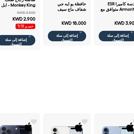
عدسة كاميرا ESR
حافظة يو ايه جي
Monkey King - ابل
Armorite متوافق مع
شفاف ماج سيف
ايفون برو ماكس
KWD 3.500
ايفون برو 17 برو
حافظة ابل ايفون برو
شفاف
KWD 2.900
ماكس 16 برو 16 برو
ماكس أسود
KWD 18.000
KWD 3.9
ماكس 15 برو 15 برو
خصم 18%
ماكس 14 برو 14 برو
إضافة إلى سلة
إضافة إلى سلة
س أسود
إضافة إلى سلة
التسوق
التسوق
التسوق