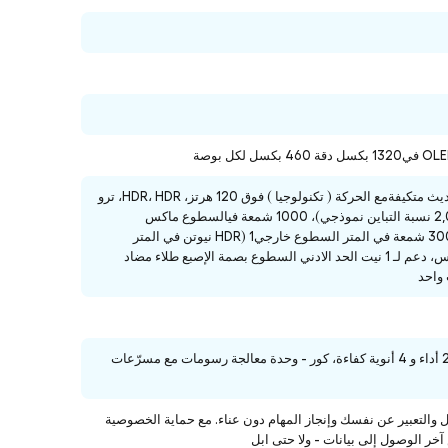
1320
بكسل
دقة 460 بكسل لكل بوصة
جزيرة ديناميكي شاشة تعمل على الدوام، ومعدلات تحديث متكيفةمع الحركة ( تكنولوجيا ) فوق 120 هرتز، HDR، HDR، ترو
تون)، عريض لون (P3)، عند اللمس (P3)، 2,000,0001 نسبة التباين نموذجي)، 1000 شمعة فيالسطوع ماكس
نموذجي)، 1600 شمعة في المتر السطوع (HDR)، 3000 شمعة في المتر السطوع خارجيHDR) 1 نيوتن في المتر
المربع، طلاء بصمة الإصبع للزيوت بصمة الإصبع للانعكاس، دعم لـ 1 نيت الحد الادني السطوع بصمة الإصبع طلاء مضاد
واحد
رقاقة A19 برو A19، كور -وحده المعالجة المركزية مع 2 أداء و 4 أنوية كفاءة، كور - وحدة معالجة رسومات مع مسرّعات
 والتعبير عن نفسك وإنجاز المهام دون عناء. مع حماية الخصوصية
آخر الوصول إلى بيانات - ولا حتى ابل