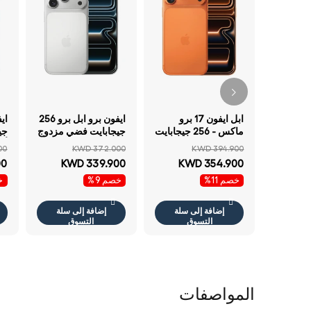
ابل ايفون 17 برو
ايفون برو ابل برو 256
ماكس - 256 جيجابايت
جيجابايت فضي مزدوج
/ كوزميك برتقالي /
أزرق
00
KWD 372.000
KWD 394.900
مزدوج E-سيم
00
KWD 339.900
KWD 354.900
خصم 11%
خصم 9%
خ
إضافة إلى سلة
إضافة إلى سلة
التسوق
التسوق
المواصفات