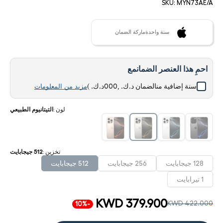
SKU:
MYN73AE/A
سنة واحدةماركة الضمان
احمِ هذا العنصر الضمانمع
سنة إضافية منالضمان
د.ك. ,000د.ك.
)
مزيد من المعلومات
لون
:
التيتانيوم الطبيعي
تخزين
:
512 جيجابايت
128 جيجابايت
256 جيجابايت
512 جيجابايت
1 تيرابايت
KWD 379.900
KWD 422.000
-10%