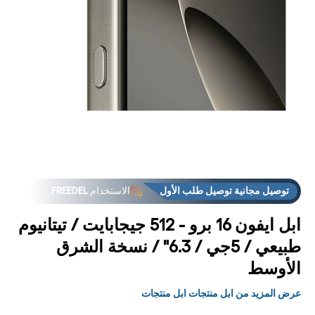
فتح
فت
لوسائط
الوس
3 في
4
مشروط
مشر
توصيل مجانية توصيل طلب الأول
الاستخدام
FREEDEL
ابل ايفون 16 برو - 512 جيجابايت / تيتانيوم
طبيعي / 5جي / 6.3" / نسخة الشرق
الأوسط
عرض المزيد من ابل منتجات ابل منتجات