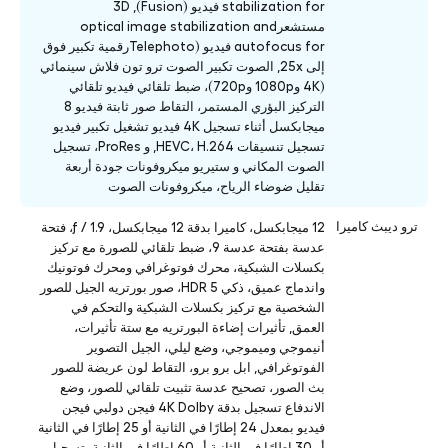
stabilization for فيديو (Fusion), 3D
مستشعرoptical image stabilization and
autofocus for فيديو (Telephotoرقمية تكبير فوق
إلى 25x, الصوت تكبير الصوت ترو تون فلاش سينمائي
(4K و1080p و720p)، ضبط تلقائي فيديو تلقائي
التركيز البؤري المستمر، التقاط صور ثابتة فيديو 8
ميجابكسل أثناء تسجيل 4K فيديو تشغيل تكبير فيديو
تسجيل تنسيقات HEVC، H.264, و ProRes، تسجيل
الصوت المكاني و ستيريو ميكروفونات جودة أربعة
تقليل ضوضاء الرياح، ميكروفونات الصوت
ترو ديبث كاميرا
12 ميجابكسل، كاميرا بدقة 12 ميجابكسل، ƒ / 1.9، فتحة
عدسة بفتحة عدسة 9، ضبط تلقائي للصورة مع تركيز
بكسلات الشبكية، محرك فوتوغرافي ومحرك فوتونيك
واندماج عميق، ذكي HDR 5، صور بورتريه الجيل للصور
الشخصية مع تركيز بكسلات الشبكية والتحكم في
العمق, تأثيرات إضاءة البورتريه مع ستة تأثيرات،
أنيموجي وميموجي، وضع ليلي، الجيل التصوير
الفوتوغرافي, ابل برو برو، التقاط لون عريضة للصور
بث الصور، تصحيح عدسة تثبيت تلقائي للصور، وضع
الاندفاع تسجيل بدقة 4K Dolby فيجن دولبي فيجن
فيديو بمعدل 24 إطارًا في الثانية أو 25 إطارًا في الثانية
أو 30 إطارًا في الثانية أو 60 إطارًا في الثانية، تسجيل