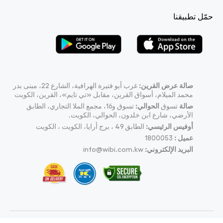
حمّل تطبيقنا
صالة عرض القرين:
غرب أبو فتيرة الهرافية، الشارع 22، مبنى بدر
محمد الميلام، أسواق القرين، مقابل «تي تايم»، القرين، الكويت
صالة
تسوق
الحوالي:
تسوق و16، مجمع الملا التجاري، الطابق
الأرضي، شارع ابن خلدون، الحوالي، الكويت.
أوفيس الرئيسي:
الطابق 49 ، برج أرايا، الكويت ، الكويت
عميل :
1800053
البريد الإلكتروني:
info@wibi.com.kw