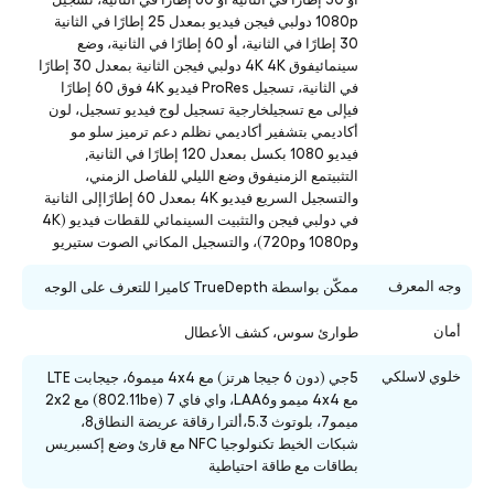
1080p دولبي فيجن فيديو بمعدل 25 إطارًا في الثانية
30 إطارًا في الثانية، أو 60 إطارًا في الثانية، وضع
سينمائيفوق 4K 4K دولبي فيجن الثانية بمعدل 30 إطارًا
في الثانية، تسجيل ProRes فيديو 4K فوق 60 إطارًا
فيإلى مع تسجيلخارجية تسجيل لوج فيديو تسجيل، لون
أكاديمي بتشفير أكاديمي نظلم دعم ترميز سلو مو
فيديو 1080 بكسل بمعدل 120 إطارًا في الثانية,
التثبيتمع الزمنيفوق وضع الليلي للفاصل الزمني،
والتسجيل السريع فيديو 4K بمعدل 60 إطارًاإلى الثانية
في دولبي فيجن والتثبيت السينمائي للقطات فيديو (4K
و1080p و720p)، والتسجيل المكاني الصوت ستيريو
وجه المعرف
ممكّن بواسطة TrueDepth كاميرا للتعرف على الوجه
أمان
طوارئ سوس، كشف الأعطال
خلوي لاسلكي
5جي (دون 6 جيجا هرتز) مع 4x4 ميمو6، جيجابت LTE
مع 4x4 ميمو وLAA6، واي فاي 7 (802.11be) مع 2x2
ميمو7، بلوتوث 5.3،ألترا رقاقة عريضة النطاق8،
شبكات الخيط تكنولوجيا NFC مع قارئ وضع إكسبريس
بطاقات مع طاقة احتياطية