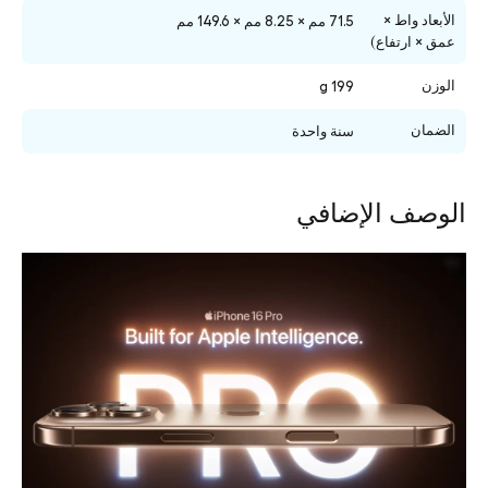
الأبعاد واط ×
71.5 مم × 8.25 مم × 149.6 مم
عمق × ارتفاع)
الوزن
199 g
الضمان
سنة واحدة
الوصف الإضافي