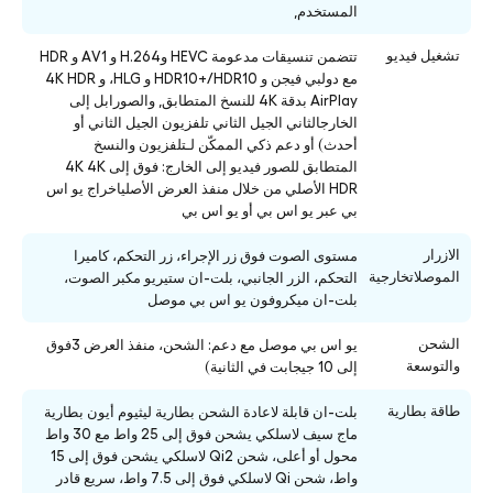
المستخدم,
تشغيل فيديو
تتضمن تنسيقات مدعومة HEVC وH.264 و AV1 و HDR
مع دولبي فيجن و HDR10+/HDR10 و HLG، و 4K HDR
AirPlay بدقة 4K للنسخ المتطابق, والصورابل إلى
الخارجالثاني الجيل الثاني تلفزيون الجيل الثاني أو
أحدث) أو دعم ذكي الممكّن لـتلفزيون والنسخ
المتطابق للصور فيديو إلى الخارج: فوق إلى 4K 4K
HDR الأصلي من خلال منفذ العرض الأصلياخراج يو اس
بي عبر يو اس بي أو يو اس بي
الازرار
مستوى الصوت فوق زر الإجراء، زر التحكم، كاميرا
الموصلاتخارجية
التحكم، الزر الجانبي، بلت-ان ستيريو مكبر الصوت،
بلت-ان ميكروفون يو اس بي موصل
الشحن
يو اس بي موصل مع دعم: الشحن، منفذ العرض 3فوق
والتوسعة
إلى 10 جيجابت في الثانية)
طاقة بطارية
بلت-ان قابلة لاعادة الشحن بطارية ليثيوم أيون بطارية
ماج سيف لاسلكي يشحن فوق إلى 25 واط مع 30 واط
محول أو أعلى، شحن Qi2 لاسلكي يشحن فوق إلى 15
واط، شحن Qi لاسلكي فوق إلى 7.5 واط، سريع قادر