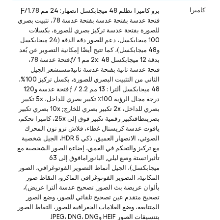
كاميرا
برو كاميرا نظلم 48 ميجابكسل انصهار: 24 مم Ƒ/1.78
فتحة عدسة بفتحة عدسة بفتحة عدسة 78، تثبيت بصري
للصورة بفتحة عدسة تركيز بصري للصورة، بكسلات
100 ميجابكسل، دعم للصور دقة الدقة (24 ميجابكسل
و48 ميجابكسل)، كما تتيح أيضًا إمكانية التصوير عن بُعد
بدقة 12 ميجابكسل 2x: 48 مم ƒ/ 1.فتحة عدسة 78،
فتحة عدسة ثانية بفتحة عدسة ثانيةمستشعر الجيل
الثاني من التثبيت البصري للصورة، بكسل تركيز 100%،
48 ميجابكسل ألترا : 13 مم ƒ / 2.2 فتحة عدسة و120
درجة مجال الرؤية 100٪ تكبير بصري للداخل، 5x تكبير
بصري للداخل، 2x تكبير بصري للخارج; 10x بصري تكبير
بصرينطاقتكبير رقمية تكبير فوق إلى 25x، كاميرا تحكم،
ياقوت عدسة كريستال غطاء، فلاش ترو تون المحرك
الضوئي، الانصهار العميق، ذكي HDR 5، الجيل شخصية
مع تركيز والتحكم في العمق، إضاءة الصور الشخصية مع
تأثيراتستة وضع ليلي, البانورامافوق إلى 63
ميجابكسل)، الجيل أنماط التصوير الفوتوغرافي، الصور
المكانية، التصوير الفوتوغرافي الماكرو، التقاط صور
بألوان عريضة بث الصور, تصحيح عدسة ألترا عريض)،
تصحيح متقدم عين تصحيح تلقائي للصور، وضع الصور
المتتابعة، وضع العلامات الجغرافية للصور، التقاط الصور
بتنسيقات الصور HEIF وJPEG، DNG، DNG