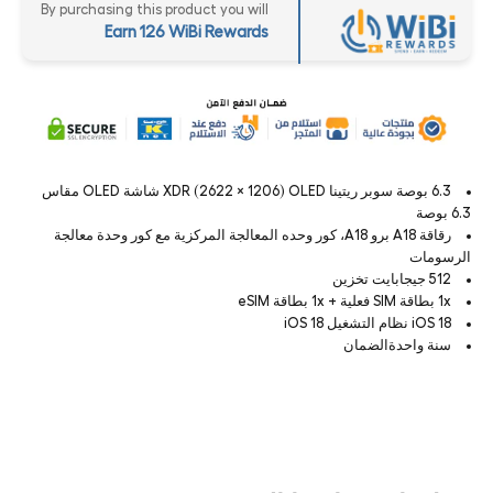
By purchasing this product you will
Earn 126 WiBi Rewards
6.3 بوصة سوبر ريتينا XDR (2622 × 1206) OLED شاشة OLED مقاس
6.3 بوصة
رقاقة A18 برو A18، كور وحده المعالجة المركزية مع كور وحدة معالجة
الرسومات
512 جيجابايت تخزين
1x بطاقة SIM فعلية + 1x بطاقة eSIM
iOS 18 نظام التشغيل iOS 18
سنة واحدةالضمان