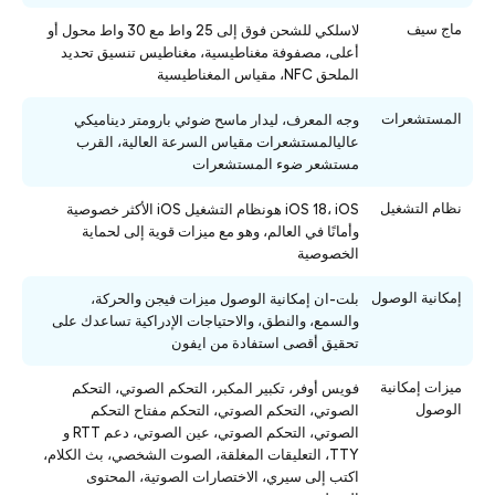
ماج سيف
لاسلكي للشحن فوق إلى 25 واط مع 30 واط محول أو
أعلى، مصفوفة مغناطيسية، مغناطيس تنسيق تحديد
الملحق NFC، مقياس المغناطيسية
المستشعرات
وجه المعرف، ليدار ماسح ضوئي بارومتر ديناميكي
عاليالمستشعرات مقياس السرعة العالية، القرب
مستشعر ضوء المستشعرات
نظام التشغيل
iOS 18، iOS هونظام التشغيل iOS الأكثر خصوصية
وأمانًا في العالم، وهو مع ميزات قوية إلى لحماية
الخصوصية
إمكانية الوصول
بلت-ان إمكانية الوصول ميزات فيجن والحركة،
والسمع، والنطق، والاحتياجات الإدراكية تساعدك على
تحقيق أقصى استفادة من ايفون
ميزات إمكانية
فويس أوفر، تكبير المكبر، التحكم الصوتي، التحكم
الوصول
الصوتي، التحكم الصوتي، التحكم مفتاح التحكم
الصوتي، التحكم الصوتي، عين الصوتي، دعم RTT و
TTY، التعليقات المغلقة، الصوت الشخصي، بث الكلام،
اكتب إلى سيري، الاختصارات الصوتية، المحتوى