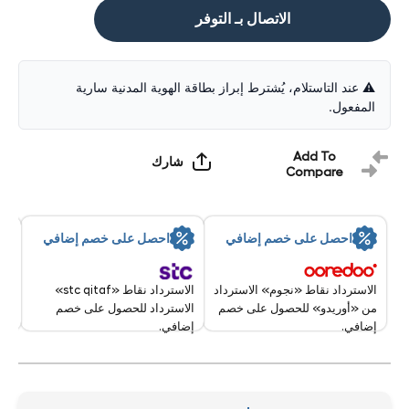
الاتصال بـ التوفر
⚠️ عند التاستلام، يُشترط إبراز بطاقة الهوية المدنية سارية
المفعول.
Add To
شارك
Compare
By:
احصل على خصم إضافي
احصل على خصم إضافي
8 Aug - 9 Aug 2026
الاسترداد نقاط «stc qitaf»
الاسترداد نقاط «نجوم» الاسترداد
الاسترداد للحصول على خصم
من «أوريدو» للحصول على خصم
إضافي.
إضافي.