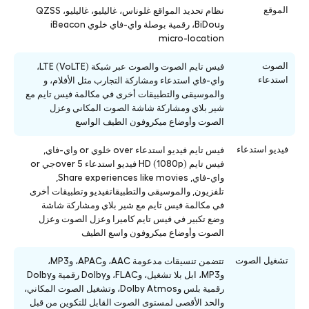
الموقع
نظام تحديد المواقع غلوناس، غاليليو، غاليليو، QZSS
وBiDou، رقمية بوصلة واي-فاي خلوي iBeacon
micro-location
الصوت
فيس تايم الصوت والصوت عبر شبكة LTE (VoLTE)،
استدعاء
واي-فاي استدعاء ومشاركة التجارب مثل الأفلام، و
والموسيقى والتطبيقات أخرى في مكالمة فيس تايم مع
شير بلاي ومشاركة شاشة الصوت المكاني وعزل
الصوت وأوضاع ميكروفون الطيف الواسع
فيديو استدعاء
فيس تايم فيديو استدعاء over خلوي or واي-فاي,
فيس تايم HD (1080p) فيديو استدعاء over 5جي or
واي-فاي, Share experiences like movies,
تلفزيون, والموسيقى والتطبيقاتفيديو وتطبيقات أخرى
في مكالمة فيس تايم مع شير بلاي ومشاركة شاشة
وضع تكبير في فيس تايم كاميرا وعزل الصوت وعزل
الصوت وأوضاع ميكروفون واسع الطيف
تشغيل الصوت
تتضمن تنسيقات مدعومة AAC، وAPAC، وMP3،
وMP3، ابل بلا تشغيل، وFLAC، وDolby رقمية وDolby
رقمية بلس وDolby Atmos، وتشغيل الصوت المكاني،
والحد الأقصى لمستوى الصوت القابل للتكوين من قبل