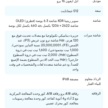
موديل
ابل ايفون 16 برو
سعة
512 جيجابايت
شاشة
سوبر ريتينا XDR شاشة 6.3 بوصة (قطري) OLED
شاشة 2622 × 1206 بكسل دقة 460 بكسل لكل بوصة
شاشة ميزات
جزيرة ديناميكي تكنولوجيا مع معدلات تحديث فوق مع
120 هرتز، Hdr شاشة ترو تون عريض (P3)، عند
اللمس (P3)، 20,000,0001 نسبة التباين نموذجي)،
1,000 نيت نيتنموذجي)، 1,600 نيت نيت في ذروة
السطوع (Hdr)، 2,000 نيت نيت في ذروة السطوع
خارجيHdr); 1 نيت الحد الادني السطوع بصمة الإصبع
للصدأ، ودعم شاشة متعددة لغات والشخصيات في وقت
واحد
الرذاذ مقاوم
مصنفة IP68
للماء الغبار
الرقاقة
رقاقة A18 برو رقاقة A18، كور وحده المعالجة المركزية
مع 2 أداء و4 أنوية كفاءة، كور وحدة معالجة رسومات
معالجة، كور محرك عصبي