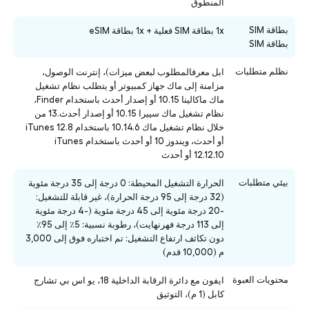
المنطوق
بطاقة SIM
1x بطاقة SIM فعلية + 1x بطاقة eSIM
بطاقة SIM
نظلم متطلبات
ابل معرفالمطلوب لبعض ميزات)، إنترنت الوصول،
مزامنة إلى ماك جهاز كمبيوتر أو يتطلب نظام تشغيل
ماك ماكالينا 10.15 أو إصدار أحدث باستخدام Finder،
نظام تشغيل ماك سييرا 10.15 أو إصدار أحدث.13 من
خلال نظام تشغيل ماك 10.14.6 باستخدام iTunes 12.8
أو أحدث، ويندوز 10 أو أحدث باستخدام iTunes
12.12.10 أو أحدث
بيئي متطلبات
الحرارة التشغيل المحيطة: 0 درجة إلى 35 درجة مئوية
(32 درجة إلى 95 درجة الحرارة)، غير قابلة للتشغيل:
-20 درجة مئوية إلى 45 درجة مئوية (-4 درجة مئوية
إلى 113 درجة فهرنهايت)، رطوبة نسبية: 5٪ إلى 95٪
دون تكاثف ارتفاع التشغيل: تم اختباره فوق إلى 3,000
م (10,000 قدم)
محتويات العبوة
ايفون مع دائرة الرقابة الداخلية 18، يو اس بي تشارج
كابل (1 م)، التوثيق