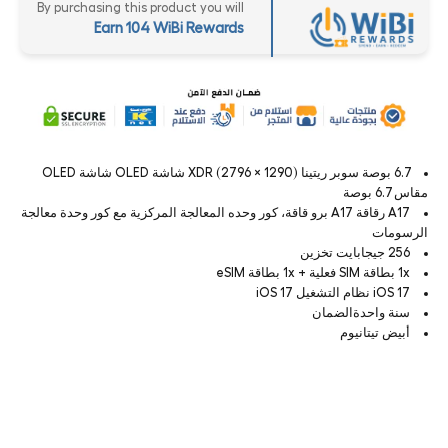
By purchasing this product you will
Earn 104 WiBi Rewards
6.7 بوصة سوبر ريتينا XDR (2796 × 1290) شاشة OLED شاشة OLED
مقاس 6.7 بوصة
A17 رقاقة A17 برو قاقة، كور وحده المعالجة المركزية مع كور وحدة معالجة
الرسومات
256 جيجابايت تخزين
1x بطاقة SIM فعلية + 1x بطاقة eSIM
iOS 17 نظام التشغيل iOS 17
سنة واحدةالضمان
أبيض تيتانيوم