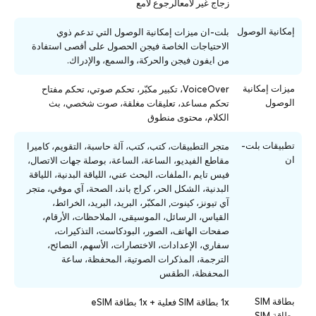
زجاج غير لامعالرجوع لامع
إمكانية الوصول
بلت-ان ميزات إمكانية الوصول التي تدعم ذوي
الاحتياجات الخاصة فيجن الحصول على أقصى استفادة
من ايفون فيجن والحركة، والسمع، والإدراك.
ميزات إمكانية
VoiceOver، تكبير مكبّر، تحكم صوتي، تحكم مفتاح
الوصول
تحكم مساعد، تعليقات مغلقة، صوت شخصي، بث
الكلام، محتوى منطوق
تطبيقات بلت-
متجر التطبيقات، كتب، كتب، آلة حاسبة، التقويم، كاميرا
ان
مقاطع الفيديو، الساعة، الساعة، بوصلة جهات الاتصال،
فيس تايم ،الملفات، البحث عني، اللياقة البدنية، اللياقة
البدنية، الشكل الحر، كراج باند، الصحة، آي موفي، متجر
آي تيونز، كينوت, المكبّر، البريد، البريد، الخرائط،
القياس، الرسائل، الموسيقى، الملاحظات، الأرقام،
صفحات الهاتف، الصور، البودكاست، التذكيرات،
سفاري، الإعدادات، الاختصارات، الأسهم، النصائح،
الترجمة، المذكرات الصوتية، المحفظة، ساعة
المحفظة، الطقس
بطاقة SIM
1x بطاقة SIM فعلية + 1x بطاقة eSIM
بطاقة SIM