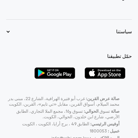
سياستنا
حمّل تطبيقنا
صالة عرض القرين:
غرب أبو فتيرة الهرافية، الشارع 22، مبنى بدر
محمد الميلام، أسواق القرين، مقابل «تي تايم»، القرين، الكويت
صالة
تسوق
الحوالي:
تسوق و16، مجمع الملا التجاري، الطابق
الأرضي، شارع ابن خلدون، الحوالي، الكويت.
أوفيس الرئيسي:
الطابق 49 ، برج أرايا، الكويت ، الكويت
عميل :
1800053