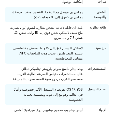
ميزات
إمكانية الوصول
الشحن
يو اس بي موصل مع الدعم لـ الشحن، منفذ العرضفذ،
والتوسعة
يو اس بي 3فوق إلى 10 جيجابت/ث)
طاقة بطارية
بلت-ان قابلة لاعادة الشحن بطارية ليثيوم أيون بطارية
ماج سيف لاسلكي شحن فوق إلى 15 وات، شحن Qi،
شحن 7.5 وات، سريع
ماج سيف
لاسلكي للشحن فوق إلى 15 واط، صفيف مغناطيسي،
تنسيق المغناطيس، تحديد هوية الملحقات NFC،
مقياس المغناطيسية
المستشعرات
وجه ليدار ماسح ضوئي بارومتر ديناميكي نطاق
عاليالمستشعرات مقياس السرعة العالية، القرب
مستشعر القرب مزدوج ضوء المستشعرات المحيطة
نظام التشغيل
iOS 17، iOS هونظام التشغيل الأكثر خصوصية وأمانًا
في العالم، وهو مع إلى قوية ومصممة لحماية
الخصوصية.
الإنهاء
أبيض تيتانيوم، تصميم تيتانيوم، درع سيراميك أمامي