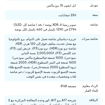
موديل
ابل ايفون 15 برو ماكس
سعة
256 جيجابايت
شاشة
سوبر ريتينا XDR، 6.بوصة ( دقة ) شاشة كل OLED،
2796 في 1290 بكسل في 460 بكسل لكل بوصة
شاشة ميزات
جزيرة ديناميكي شاشة تعمل على الدوام، برو تكنولوجيا
مع معدل تحديث متكيف فوق إلى 120 هرتز، HDR،
شاشة ترو تون(HDR)، ترو تون(P3)، عريض لون (P3)،
عند اللمس (P3)، 2,000,0001 نسبة التباين
نموذجي)، 1000 شمعة فيالسطوع ماكس نموذجي)؛
1600 شمعة في المتر السطوع (HDR); 2000 شمعة
ذروة السطوع 2000 شمعةخارجي)، بصمة الإصبع طلاء
بصمة الإصبع للزيوت بصمة الإصبع للزيوت؛ دعم شاشة
لغات وشخصيات متعددة في نفس الوقت
الرذاذ مقاوم
مصنفة IP68
للماء الغبار
الرقاقة
شريحة A17 برو A17، كور وحده المعالجة المركزية مع 2
أداء و4 أنوية كفاءة، كور وحدة معالجة رسومات معالجة،