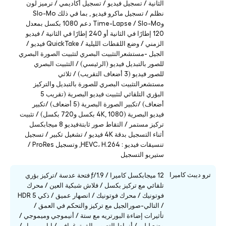
الثانية / تسجيل فيديو / تسجيل أكاديمي / ترميز لون
نظلم / تسجيل ماكرو فيديو , بما في ذلك Slo-Mo
وTime-Lapse / Slo-Mo دعم 1080 بكسل بمعدل
120 إطارًا في الثانية أو 240 إطارًا في الثانية / فيديو
الزمني / وضع اللقطات الليلية / QuickTake فيديو /
الجيل -مستشعرالتثبيت البصري لتثبيت الصورة البصري
للصور بالتبديل فيديو (الرئيسي) / التثبيت البصري
للصور فيديو (3 أضعاف التقريب) / ثلاثي
مستشعرالتثبيت البصري للصورة بالتبديل والتركيز
البؤري التلقائي لتثبيت فيديو البصرية (تقريب 5
أضعاف) /تكبير الصورة البصرية (5 أضعاف) /تكبير
فيديو البصرية (4K, 1080 بكسل و720 بكسل) / تثبيت
تركيز مستمر / التقاط صور ثابتةفيديو 8 ميجابكسل
أثناء التسجيل بدقة 4K فيديو / تشغيل تكبير / تسجيل
تنسيقات فيديو : HEVC، H.264, وتسجيل ProRes /
ستيريو التسجيل
ترو ديبث كاميرا
12 ميجابكسل كاميرا / ƒ/1.9 فتحة عدسة /تركيز بؤري
تلقائي مع تركيز بكسل / فلاش شبكية العين / محرك
فوتونيك / محرك فوتونيك / انصهار عميق / ذكي HDR 5
/ التالي-صورالجيل مع تركيز والتحكم في العمق /
تأثيرات إضاءة البورتريه مع ستة / أنيموجي وميموجي /
وضع ليلي / أنماط التصوير الفوتوغرافي / ابل برو راو /