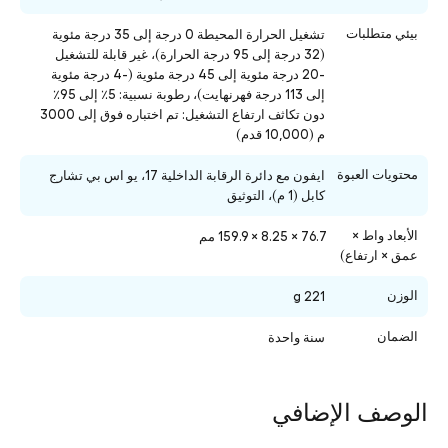
بيئي متطلبات
تشغيل الحرارة المحيطة 0 درجة إلى 35 درجة مئوية
(32 درجة إلى 95 درجة الحرارة)، غير قابلة للتشغيل
-20 درجة مئوية إلى 45 درجة مئوية (-4 درجة مئوية
إلى 113 درجة فهرنهايت)، رطوبة نسبية: 5٪ إلى 95٪
دون تكاثف ارتفاع التشغيل: تم اختباره فوق إلى 3000
م (10,000 قدم)
محتويات العبوة
ايفون مع دائرة الرقابة الداخلية 17، يو اس بي تشارج
كابل (1 م)، التوثيق
الأبعاد واط ×
76.7 × 8.25 × 159.9 مم
عمق × ارتفاع)
الوزن
221 g
الضمان
سنة واحدة
الوصف الإضافي