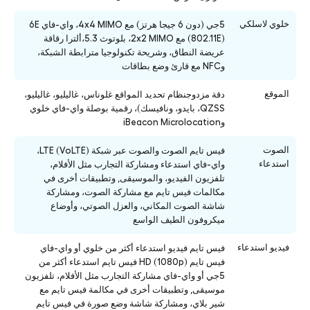
خلوي لاسلكي
5جي (دون 6 جيجا هرتز) مع 4x4 MIMO، واي-فاي 6E
(802.11E) مع 2x2 MIMO، بلوتوث 5.3،ألترا رقاقة
عريضة النطاق، وشريحة تكنولوجيا مترابطة الشبكة،
وNFC مع قارئ وضع بطاقات
الموقع
دقة مزدوجنظام تحديد المواقع غلوناس، غاليليو، غاليليو،
QZSS، بايدو، ونافيسك)، رقمية بوصلة واي-فاي خلوي
وiBeacon Microlocation
الصوت
فيس تايم الصوت والصوت عبر شبكة LTE (VoLTE)،
استدعاء
واي-فاي استدعاء ومشاركة التجارب مثل الأفلام،
تلفزيون الفيديو، والموسيقى, وتطبيقات أخرى في
مكالمات فيس تايم مع مشاركة الصوت، ومشاركة
شاشة الصوت المكاني، والعزل الصوتي، وأوضاع
ميكروفون الطيف الواسع
فيديو استدعاء
فيس تايم فيديو استدعاء أكثر من خلوي أو واي-فاي
فيس تايم HD (1080p) فيس تايم استدعاء أكثر من
5جي أو واي-فاي مشاركة التجارب مثل الأفلام، تلفزيون
موسيقى, وتطبيقات أخرى في مكالمة فيس تايم مع
شير بلاي، ومشاركة شاشة وضع صورة في فيس تايم