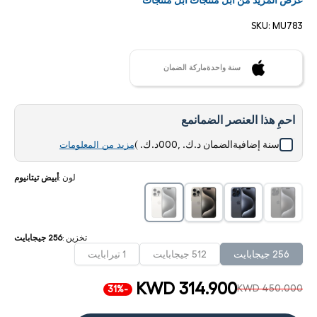
عرض المزيد من ابل منتجات ابل منتجات
SKU:
MU783
سنة واحدةماركة الضمان
احمِ هذا العنصر الضمانمع
سنة إضافيةالضمان
د.ك. ,000د.ك.
)
مزيد من المعلومات
لون
:
أبيض تيتانيوم
تخزين
:
256 جيجابايت
256 جيجابايت
512 جيجابايت
1 تيرابايت
KWD 314.900
KWD 450.000
-31%