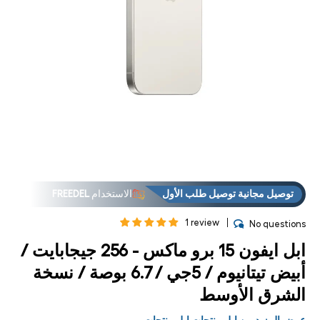
فتح
فت
لوسائط
الوس
2 في
3
مشروط
مشر
توصيل مجانية توصيل طلب الأول
الاستخدام
FREEDEL
1 review
No questions
ابل ايفون 15 برو ماكس - 256 جيجابايت /
أبيض تيتانيوم / 5جي / 6.7 بوصة / نسخة
الشرق الأوسط