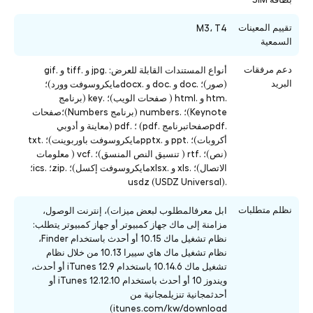
تقييم المعينات
M3، T4
السمعية
دعم مرفقات
أنواع المستندات القابلة للعرض: .jpg و .tiff و .gif
البريد
(صور)؛ .doc و .doc و .docxمايكروسوفت وورد)؛
.htm و .html ( صفحات الويب)؛ .key (برنامج
Keynote)؛ .numbers (برنامج Numbers)؛صفحات
.pdfصفحاتبرنامج .pdf) ؛ .pdf (معاينة و أدوبي
أكروبات)؛ .ppt و .pptxمايكروسوفت باوربوينت)؛ .txt
(نص)؛ .rtf ( تنسيق النص المنسق)؛ .vcf ( معلومات
الاتصال)؛ .xls و .xlsxمايكروسوفت إكسل)؛ .zip؛ .ics؛
.usdz (USDZ Universal)
نظلم متطلبات
ابل معرفالمطلوب لبعض ميزات)، إنترنت الوصول،
مزامنة إلى ماك جهاز كمبيوتر أو جهاز كمبيوتر يتطلب:
نظام تشغيل ماك 10.15 أو أحدث باستخدام Finder،
نظام تشغيل ماك هاي سييرا 10.13 من خلال نظام
تشغيل ماك 10.14.6 باستخدام iTunes 12.9 أو أحدث،
ويندوز 10 أو أحدث باستخدام iTunes 12.12.10 أو
أحدثمجانية تنزيلمجانية من
itunes.com/kw/download)