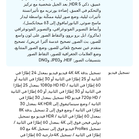
عميق، ذكي HDR 5, بعد الجيل شخصية مع تركيز
والتحكم في العمق، إضاءة بورتريه مع تأثيراتستة
تأثيرات ليلية، وضع صور ليلية ممكّنة بواسطة ليدار
ماسح ضوئي, البانورامافوق إلى 63 ميجابكسل)،
وأنماط التصوير الفوتوغرافي، والتصوير الفوتوغرافي
(ماكرو)، ابل برو بروو، والتقاط الصور على لون واسع
للصور، بث الصور, تصحيح عدسة ألترا عريض)، تصحيح
متقدم عين تصحيح تلقائي للصور، وضع الصور المتتابع،
وضع العلامات الجغرافية للصور، التقاط الصور
بتنسيقات الصور: HEIF، وJPEG، وDNG
تسجيل فيديو
تسجيل بدقة 4K 4K فيديو فيديو بمعدل 24 إطارًا في
الثانية أو 25 إطارًا في الثانية أو 30 إطارًا في الثانية أو
60 إطارًا في الثانية / 1080p HD HD بمعدل 25 إطارًا
في الثانية أو 30 إطارًا في الثانية, أو 60 إطارًا في الثانية
/ 720p HD فيديو HD تسجيل بمعدل 30 إطارًا في
الثانية / وضع سينمائيفوق إلى 4K HDR بمعدل 30
إطارًا في الثانية / وضع فوق إلى 2.تسجيل بدقة 8K
بمعدل 60 إطارًا في الثانية / HDR فيديو مع تسجيل
دولبي فيجن فوق إلى 4K بمعدل 60 إطارًا في الثانية /
تسجيل ProRes فيديو فوق إلى تسجيل 4K مع 60
إطارًا في الثانية / تسجيل 4Kخارجية 60 إطارًا في