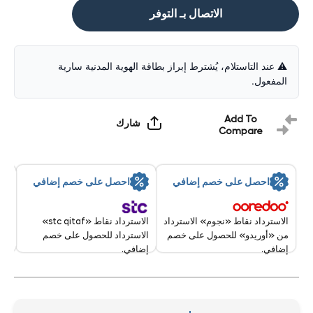
الاتصال بـ التوفر
⚠️ عند التاستلام، يُشترط إبراز بطاقة الهوية المدنية سارية
المفعول.
Add To
شارك
Compare
By:
احصل على خصم إضافي
احصل على خصم إضافي
9 Aug - 10 Aug 2026
الاسترداد نقاط «stc qitaf»
الاسترداد نقاط «نجوم» الاسترداد
الاسترداد للحصول على خصم
من «أوريدو» للحصول على خصم
إضافي.
إضافي.