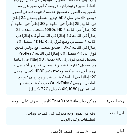
التقاط صور فوتوغرافية عريضة / لون صور عريضة
للصور بث الصور / تصحيح عدسة / تثبيت تلقائي للصور
/ وضع 4K متواصل / 4K فيديو متقطع بمعدل 24 إطارًا
في الثانية, 25 إطاراً في الثانية أو 30 إطاراً في الثانية أو
60 إطاراً في الثانية / 1080p HD تسجيل بمعدل 25
إطاراً في الثانية 30 إطارًا في الثانية أو 60 إطارًا في
الثانية / سينمائي وضع فوق إلى 4K HDR بمعدل 30
إطارًا في الثانية / HDR فيديو تسجيل مع دولبي فيجن
فوق إلى 4K بمعدل 60 إطارًا في الثانية / ProRes
تسجيل فيديو فوق إلى 4K بمعدل 60 إطارًا في الثانية
مع تسجيل /خارجية فيديو / تسجيل / ترميز أكاديمي /
ترميز لون نظلم / سلو-mo دعم 1080 بكسل بمعدل
120 إطارًا في الثانية / تثبيت فيديو مع زمني / وضع
الفاصل الزمني / QuickTake فيديو / تثبيت فيديو
السينمائي (4K, 1080 بكسل و720 بكسل)
وجه المعرف
ممكّن بواسطة TrueDepth كاميرا للتعرف على الوجه
ابل الدفع
ادفع مع ايفون وجه معرفك في المتاجر وداخل
التطبيقات وعلى الويب
أمان
طوارئ سوس، كشف الأعطال