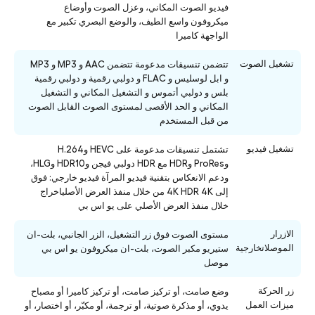
فيديو الصوت المكاني، وعزل الصوت وأوضاع
ميكروفون واسع الطيف، والوضع البصري تكبير مع
الواجهة كاميرا
تشغيل الصوت
تتضمن تنسيقات مدعومة تتضمن AAC و MP3 و MP3
و ابل لوسليس و FLAC و دولبي رقمية و دولبي رقمية
بلس و دولبي أتموس و التشغيل المكاني و التشغيل
المكاني و الحد الأقصى لمستوى الصوت القابل الصوت
من قبل المستخدم
تشغيل فيديو
تشتمل تنسيقات مدعومة على HEVC وH.264
وProRes وHDR مع HDR دولبي فيجن وHDR10 وHLG،
ودعم الانعكاس بتقنية فيديو المرآة فيديو خارجي: فوق
إلى 4K HDR 4K من خلال منفذ العرض الأصلياخراج
خلال منفذ العرض الأصلي على يو اس بي
الازرار
مستوى الصوت فوق زر التشغيل، الزر الجانبي، بلت-ان
الموصلاتخارجية
ستيريو مكبر الصوت، بلت-ان ميكروفون يو اس بي
موصل
زر الحركة
وضع صامت، أو تركيز صامت، أو تركيز كاميرا أو مصباح
ميزات العمل
يدوي، أو مذكرة صوتية، أو ترجمة، أو مكبّر، أو اختصار، أو