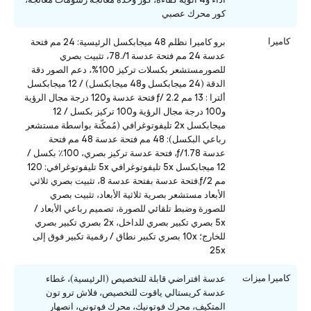
كور محرك عصبي
كاميرا
برو كاميرا نظلم 48 ميجابكسل الرئيسية: 24 مم فتحة
عدسة 24 مم فتحة عدسة 1/.78، تثبيت بصري
للصورمستشعر بكسلات تركيز 100%، دعم الصور دقة
الدقة (24 ميجابكسل و48 ميجابكسل) / 12 ميجابكسل
ألترا : 13 مم ƒ/ 2.2 فتحة عدسة و120 درجة مجال الرؤية
و100 درجة مجال الرؤية و100 تركيز بكسل / 12
ميجابكسل 2x تليفوتوغرافي (مُمكّنة بواسطة مستشعر
رباعي البكسل): 48 مم فتحة عدسة 48 مم فتحة
عدسة ƒ/1.78، فتحة عدسة تركيز بصري، 100٪ بكسل /
12 ميجابكسل 5x تليفوتوغرافي 5x تليفوتوغرافي: 120
مم ƒ/2.فتحة عدسة بفتحة عدسة 8، تثبيت بصري ثلاثي
الأبعاد مستشعر بصرية ثلاثية الأبعاد، تثبيت بصري
للصورة وضبط تلقائي للصورة، تصميم رباعي الأبعاد /
5x بصري تكبير بصري للداخل، 2x بصري تكبير بصري
للخارج؛ 10x بصري تكبير نطاق / رقمية تكبير فوق إلى
25x
كاميرا ميزات
عدسة افتراضي قابلة للتخصيص (الرئيسية)، غطاء
عدسة كريستالي ياقوت للتخصيص، فلاش ترو تون
المتكيف، محرك فوتونيك، محرك فوتوني، انصهار