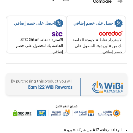
Compare
By:
احصل على خصم إضافي
احصل على خصم إضافي
11 Aug - 12 Aug 2026
الاسترداد نقاط STC Qitaf
الاسترداد نقاط «نجوم» الخاصة
الخاصة بك للحصول على خصم
بك من «أوريدو» للحصول على
إضافي.
خصم إضافي.
By purchasing this product you will
Earn 122 WiBi Rewards
الرقاقة: رقاقة A17 من شركة « برو »