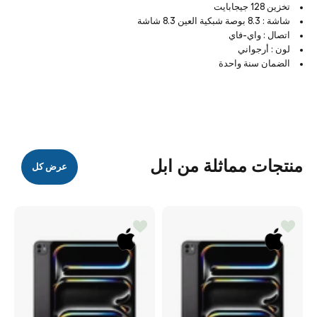
تخزين 128 جيجابايت
شاشة : 8.3 بوصة شبكية العين 8.3 شاشة
اتصال : واي-فاي
لون : أرجواني
الضمان سنة واحدة
منتجات مماثلة من ابل
عرض كل