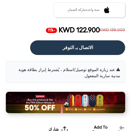
سنة واحدةماركة الضمان
KWD 122.900
KWD 138.000
-11%
الاتصال بـ التوفر
⚠️ عند زيارة الموقع توصيل/استلام ، يُشترط إبراز بطاقة هوية
مدنية سارية المفعول.
Add To
شارك