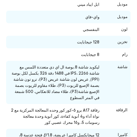
موديل
ابل ايباد ميني
موديل
واي-فاي
لون
البنفسجي
تخزين
128 جيجابايت
رام
8 جيجابايت
شاشة
ليكويد شاشة 8.بوصة ال اي دي متعددة اللمس مع
شاشة IPS، 2266 في 1488 دقة 326 بكسل لكل بوصة
(PPI), عريض لون شاشة عريض (P3)، ترو تون شاشة
بصمة الإصبع للزيوت (P3)، طلاء مقاوم للزيوت بصمة
الإصبع شاشة(P3)، طلاء مضاد للانعكاس، 500 شمعة
في المتر السطوع
الرقاقة
رقاقة A17 برو 6-كور كور وحده المعالجة المركزية مع 2
نواة أداء و4 أنوية كفاءة، كور أنوية وحدة معالجة
رسومات 5، و16 محرك عصبي كور
كاميرا
12 ميجابكسل كاميرا عريضة، ƒ/1.8، فتحة عدسة 8،