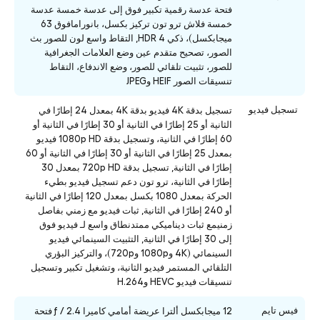
فتحة عدسة رقمية تكبير فوق إلى عدسة خمسة عدسة
خمسة فلاش ترو تون تركيز بكسل، بانورامافوق 63
ميجابكسل)، ذكي HDR 4, التقاط واسع لون للصور بث
الصور، تصحيح متقدم عين وضع العلامات الجغرافية
للصور، تثبيت تلقائي للصور، وضع الاندفاع، التقاط
تنسيقات الصور HEIF وJPEG
تسجيل فيديو
تسجيل بدقة 4K فيديو بدقة 4K بمعدل 24 إطارًا في
الثانية أو 25 إطارًا في الثانية أو 30 إطارًا في الثانية أو
60 إطارًا في الثانية، وتسجيل بدقة 1080p HD فيديو
بمعدل 25 إطارًا في الثانية أو 30 إطارًا في الثانية أو 60
إطارًا في الثانية, تسجيل بدقة 720p HD بمعدل 30
إطارًا في الثانية، ترو تون دعم تسجيل فيديو بطيء
الحركة بمعدل 1080 بكسل بمعدل 120 إطارًا في الثانية
أو 240 إطارًا في الثانية, ثبات فيديو مع زمني بفاصل
زمنيمع ثبات ديناميكي ممتدنطاق واسع لـ فيديو فوق
إلى 30 إطارًا في الثانية, التثبيت السينمائي فيديو
السينمائي (4K و1080p و720p)، والتركيز البؤري
التلقائي المستمر فيديو الثانية، وتشغيل تكبير وتسجيل
تنسيقات فيديو HEVC وH.264
فيس تايم
12 ميجابكسل ألترا عريضة أمامي كاميرا ƒ / 2.4 فتحة