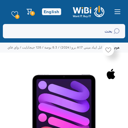
تخطي إلى المحتوى
عربة
English
0
0
التسوق
عناصر
0
بحث
هوم
ابل ايباد ميني A17 برو (2024) / 8.3 بوصة / 128 جيجابايت / واي فاي
/ بنفسجي
تخطي إلى منتج معلومات