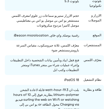
بلوتوث
بلوتوث 5.3
تكنولوجيا
الازرار و
حجم الازرار ستيريو سماعات زر علوي/معرف اللمس
الموصلات
مستشعر يو اس بي موصل يو اس بي مغناطيسي
موصل كاميرا مزدوج ميكروفونات
الموقع
رقمية بوصلة, واي-فاي, iBeacon microlocation
المستشعرات
معرّف اللمس، ثلاثة جيروسكوب، مقياس السرعة
بارومترمستشعر ضوء
معرّف اللمس
فتح قفل ايباد وتأمين بيانات الشخصية داخل التطبيقات
وإجراء عمليات شراء من متجر iTunes ومتجر
التطبيقات وكتب ابل
نظام التشغيل
iPadOS 18
طاقة و بطارية
بلت-ان 19.3-watt-hour قابلة لاعادة الشحن
lithium–polymer بطارية, فوق إلى 10 hours of
surﬁng the web on Wi‑Fi or watching فيديو,
Charging via محول الطاقة or يو اس بي إلى