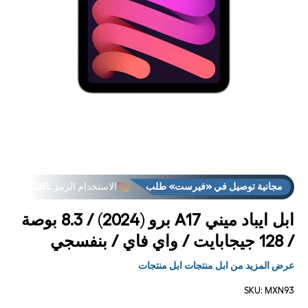
فتح
فت
لوسائط
الوس
2 في
3
مشروط
مشر
مجانية توصيل في «فيرست» طلب
الاستخدام الرمز
FREEDEL
ابل ايباد ميني A17 برو (2024) / 8.3 بوصة
/ 128 جيجابايت / واي فاي / بنفسجي
عرض المزيد من ابل منتجات ابل منتجات
SKU:
MXN93