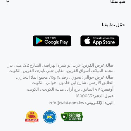
سياستنا
حمّل تطبيقنا
صالة عرض القرين:
غرب أبو فتيرة الهرافية، الشارع 22، مبنى بدر
محمد الميلام، أسواق القرين، مقابل «تي تايم»، القرين، الكويت
صالة عرض حوالي:
تسوق ، رقم 15 و16، مجمع الملا التجاري،
الطابق الأرضي، شارع ابن خلدون، حوالي، الكويت.
أوفيس:
49
الطابق، برج أرايا، مدينة الكويت ، الكويت
عميل الدعم:
1800053
البريد الإلكتروني:
info@wibi.com.kw