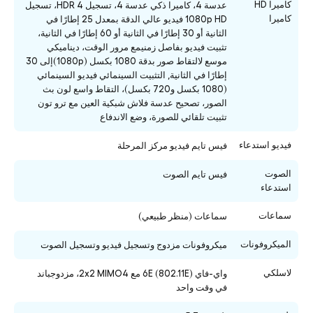
كاميرا HD
عدسة 4، كاميرا ذكي عدسة 4، تسجيل HDR 4، تسجيل
كاميرا
1080p HD فيديو عالي الدقة بمعدل 25 إطارًا في
الثانية أو 30 إطارًا في الثانية أو 60 إطارًا في الثانية،
تثبيت فيديو بفاصل زمنيمع مرور الوقت، ديناميكي
موسع لالتقاط صور بدقة 1080 بكسل (1080p)إلى 30
إطارًا في الثانية, التثبيت السينمائي فيديو السينمائي
(1080 بكسل و720 بكسل)، التقاط واسع لون بث
الصور، تصحيح عدسة فلاش شبكية العين مع ترو تون
تثبيت تلقائي للصورة، وضع الاندفاع
فيديو استدعاء
فيس تايم فيديو مركز المرحلة
الصوت
فيس تايم الصوت
استدعاء
سماعات
سماعات (منظر طبيعي)
الميكروفونات
ميكروفونات مزدوج وتسجيل فيديو وتسجيل الصوت
لاسلكي
واي-فاي 6E (802.11E) مع 2x2 MIMO4، مزدوجباند
في وقت واحد