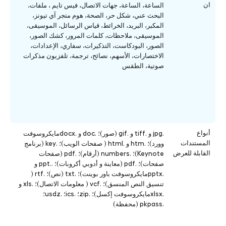
ان
الساعة، الساعة، جهات الاتصال، فيس تايم ، ملفات،
البحث عني، شكل حر، الصحة، هوم متجر آي تيونز،
المكبر، البريد، الخرائط، قياس الرسائل، الموسيقى،
الموسيقى، ملاحظات، كلمات المرور، كشك الصور،
الصور، البودكاست، التذكيرات، سفاري، الإعدادات،
الاختصارات، الأسهم، نصائح، ترجمة، تلفزيون مذكرات
صوتية، الطقس
أنواع
.jpg و .tiff و .gif (صور)؛ .doc و .docxمايكروسوفت
المستندات
وورد)؛ .htm و .html ( صفحات الويب)؛ .key (برنامج
القابلة للعرض
Keynote)؛ .numbers (أرقام)؛ .pdf (صفحات
صفحات)؛ .pdf (معاينة و أدوبي أكروبات)؛ ..ppt و
.pptxمايكروسوفت باور بوينت)؛ .txt (نص)؛ .rtf (
تنسيق النص المنسق)؛ .vcf ( معلومات الاتصال)؛ .xls و
.xlsxمايكروسوفت إكسل)؛ .zip؛ .ics؛ .usdz؛
.pkpass (محفظة)