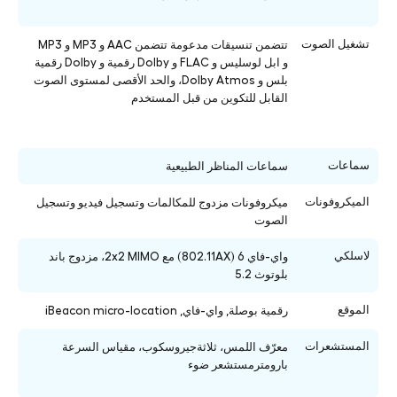
تشغيل الصوت
تتضمن تنسيقات مدعومة تتضمن AAC و MP3 و MP3
و ابل لوسليس و FLAC و Dolby رقمية و Dolby رقمية
بلس و Dolby Atmos، والحد الأقصى لمستوى الصوت
القابل للتكوين من قبل المستخدم
سماعات
سماعات المناظر الطبيعية
الميكروفونات
ميكروفونات مزدوج للمكالمات وتسجيل فيديو وتسجيل
الصوت
لاسلكي
واي-فاي 6 (802.11AX) مع 2x2 MIMO، مزدوج باند
بلوتوث 5.2
الموقع
رقمية بوصلة, واي-فاي, iBeacon micro-location
المستشعرات
معرّف اللمس، ثلاثةجيروسكوب، مقياس السرعة
بارومترمستشعر ضوء