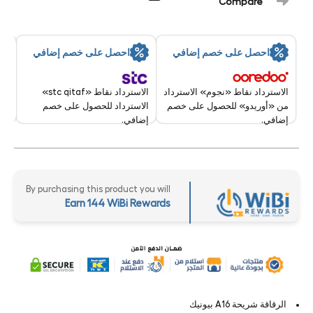
Compare
سر
احصل على خصم إضافي
احصل على خصم إضافي
تقد
8 Aug - 9 Aug 2026
الاسترداد نقاط «stc qitaf»
الاسترداد نقاط «نجوم» الاسترداد
الاسترداد للحصول على خصم
من «أوريدو» للحصول على خصم
إضافي.
إضافي.
By purchasing this product you will
Earn 144 WiBi Rewards
الرقاقة شريحة A16 بيونيك