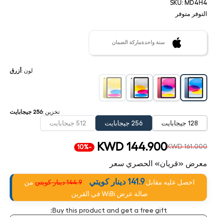
SKU:
MD4H4
التوفر
متوفر
سنة واحدةماركة الضمان
لون
:
أزرق
تخزين
:
256 جيجابايت
128 جيجابايت
256 جيجابايت
512 جيجابايت
KWD 144.900
KWD 161.000
-10%
معرض «قريان» الحصري سعر
141.9 دينار كويتي
احصل عليه مقابل
144.9 دينار كويتي
من
صالة عرض WiBi في القرين
Buy this product and get a free gift: