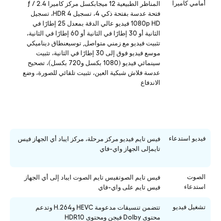
أمامي كاميرا
المناظر الطبيعية 12 ميجابكسل مركز كاميرا ƒ / 2.4
فتحة عدسة بفتحة ذكي 4، تسجيل HDR 4، تسجيل
1080p HD فيديو عالي الدقة بمعدل 25 إطارًا في
الثانية أو 30 إطارًا في الثانية أو 60 إطارًا في الثانية،
تثبيت فيديو مع زمني متواصل, توسيعنطاق ديناميكي
موسع فيديو فوق إلى 30 إطارًا في الثانية، تثبيت
سينمائي فيديو (1080 بكسل و720 بكسل)، تصحيح
عدسة فلاش شبكية العين، تثبيت تلقائي للصورة، وضع
الاندفاع
فيديو استدعاء
فيس تايم فيديو مركز مرحلة، مركز ايباد أي الجهاز فيس
تايمإلى الجهاز واي-فاي
الصوت
فيس تايم الصوتفيس تايم الصوت ايباد إلى أي الجهاز
استدعاء
فيس تايم على واي-فاي
تشغيل فيديو
تتضمن تنسيقات مدعومة HEVC وH.264 وتدعم
محتوى Dolby فيجن ومحتوى HDR10