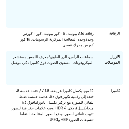
الرقاقة
رقاقة A16
بيونيك،
5 - كور
بيونيك،
كور - كورس
وحدةوحده المعالجة المركزية الرسومات، 16 كور
كورس محرك عصبي
الازرار
سماعات الرأس، الزر العلوي/معرف اللمس مستشعر
الموصلات
الميكروفونات، مستوى الصوت فوق كاميرا ذكي موصل
كاميرا
12 ميجابكسل كاميرا عريضة، ƒ / 1.8، فتحة عدسة 8،
فتحةإلى رقمية تكبير فوق 5x، عدسة خمسة ضبط
تلقائي للصورة مع تركيز بكسل، بانورامافوق 63
ميجابكسل)، ذكي HDR 4، وضع علامات جغرافية للصور،
تثبيت تلقائي للصور، وضع الصور المتتابعة، التقاط
تنسيقات الصور: HEIF وJPEG