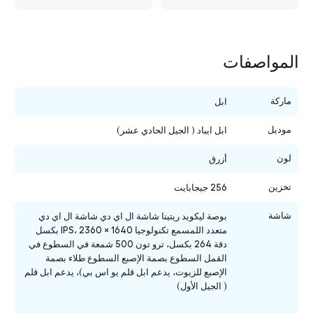
المواصفات
ماركة
ابل
موديل
ابل ايباد ( الجيل الحادي عشر)
لون
أزرق
تخزين
256 جيجابايت
شاشة
بوصة ليكويد ريتينا شاشة ال اي دي شاشة ال اي دي
متعدد اللمسمع تكنولوجيا IPS، 2360 × 1640 بكسل
دقة 264 بكسل، ترو تون 500 شمعة في السطوع في
القمل السطوع بصمة الإصبع السطوع طلاء بصمة
الإصبع للزيوت، يدعم ابل قلم يو اس بي)، يدعم ابل قلم
( الجيل الأول)