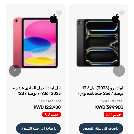
ايباد برو (2025) ابل / 13
ابل ايباد الجيل الحادي عشر -
بوصة / 256 جيجابايت واي-
A16 (2025) / بوصة / 128
فاي أسود «SPACE» أسود
جيجابايت / واي فاي / واي
KWD 133.000
KWD 445.900
زجاج قياسي
فاي / اللون الوردي
KWD 122.900
KWD 399.900
خصم 11%
خصم 8%
إضافة إلى سلة التسوق
إضافة إلى سلة التسوق