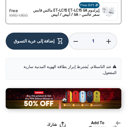
🎁 Free Gift
إيرلدوم ET-LC15 ET-LC15 6A ماكس قابس
Free
سفر عالمي - 6A / أبيض / أبيض
KWD 1.800
زيادة
تخفيض
إضافة إلى عربة التسوق
الكمية لـ
الكمية
ابل ايباد
لـايباد
الجيل
الجيل
الحادي
الحادي
عشر -
عشر -
A16
A16
⚠️ عند التاستلام، يُشترط إبراز بطاقة الهوية المدنية سارية
(2025) /
(2025) /
المفعول.
بوصة /
بوصة /
256
256
جيجابايت
جيجابايت
/ واي
/ واي
فاي /
فاي /
أزرق
أزرق
Add To
شارك