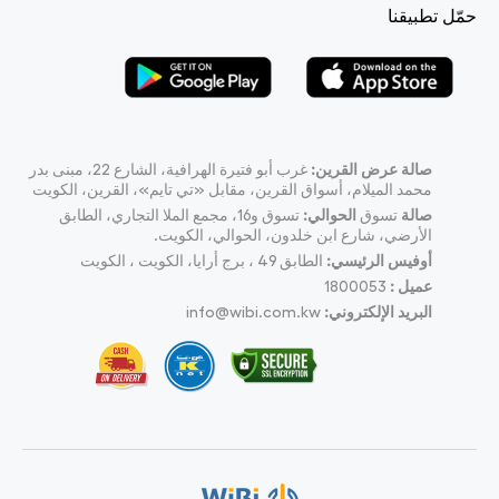
حمّل تطبيقنا
صالة عرض القرين:
غرب أبو فتيرة الهرافية، الشارع 22، مبنى بدر
محمد الميلام، أسواق القرين، مقابل «تي تايم»، القرين، الكويت
صالة
تسوق
الحوالي:
تسوق و16، مجمع الملا التجاري، الطابق
الأرضي، شارع ابن خلدون، الحوالي، الكويت.
أوفيس الرئيسي:
الطابق 49 ، برج أرايا، الكويت ، الكويت
عميل :
1800053
البريد الإلكتروني:
info@wibi.com.kw