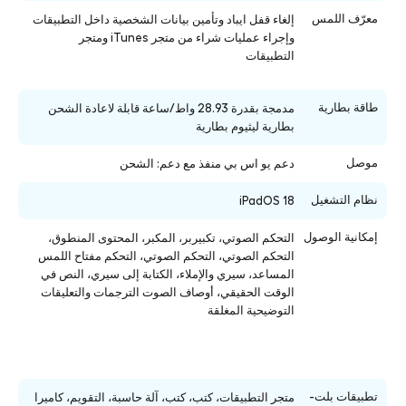
معرّف اللمس
إلغاء قفل ايباد وتأمين بيانات الشخصية داخل التطبيقات
وإجراء عمليات شراء من متجر iTunes ومتجر
التطبيقات
طاقة بطارية
مدمجة بقدرة 28.93 واط/ساعة قابلة لاعادة الشحن
بطارية ليثيوم بطارية
موصل
دعم يو اس بي منفذ مع دعم: الشحن
نظام التشغيل
iPadOS 18
إمكانية الوصول
التحكم الصوتي، تكبيربر، المكبر، المحتوى المنطوق،
التحكم الصوتي، التحكم الصوتي، التحكم مفتاح اللمس
المساعد، سيري والإملاء، الكتابة إلى سيري، النص في
الوقت الحقيقي، أوصاف الصوت الترجمات والتعليقات
التوضيحية المغلقة
تطبيقات بلت-
متجر التطبيقات، كتب، كتب، آلة حاسبة، التقويم، كاميرا