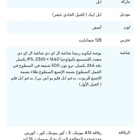
ماركة
ابل
موديل
ابل ايباد ( الجيل الحادي عشر)
لون
أصفر
تخزين
128 جيجابايت
شاشة
بوصة ليكويد ريتينا شاشة ال اي دي شاشة ال اي دي
متعدد اللمسمع تكنولوجيا IPS، 2360 × 1640 بكسل
دقة 264 بكسل، ترو تون 500 شمعة في السطوع في
القمل السطوع بصمة الإصبع السطوع طلاء بصمة
الإصبع للزيوت، يدعم ابل قلم يو اس بي)، يدعم ابل قلم
( الجيل الأول)
الرقاقة
رقاقة A16
بيونيك،
5 - كور
بيونيك،
كور - كورس
وحدةوحده المعالجة المركزية الرسومات، 16 كور