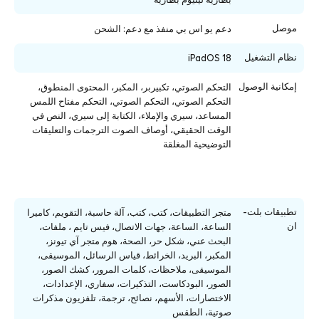
موصل
دعم يو اس بي منفذ مع دعم: الشحن
نظام التشغيل
iPadOS 18
إمكانية الوصول
التحكم الصوتي، تكبيربر، المكبر، المحتوى المنطوق،
التحكم الصوتي، التحكم الصوتي، التحكم مفتاح اللمس
المساعد، سيري والإملاء، الكتابة إلى سيري، النص في
الوقت الحقيقي، أوصاف الصوت الترجمات والتعليقات
التوضيحية المغلقة
تطبيقات بلت-
متجر التطبيقات، كتب، كتب، آلة حاسبة، التقويم، كاميرا
ان
الساعة، الساعة، جهات الاتصال، فيس تايم ، ملفات،
البحث عني، شكل حر، الصحة، هوم متجر آي تيونز،
المكبر، البريد، الخرائط، قياس الرسائل، الموسيقى،
الموسيقى، ملاحظات، كلمات المرور، كشك الصور،
الصور، البودكاست، التذكيرات، سفاري، الإعدادات،
الاختصارات، الأسهم، نصائح، ترجمة، تلفزيون مذكرات
صوتية، الطقس