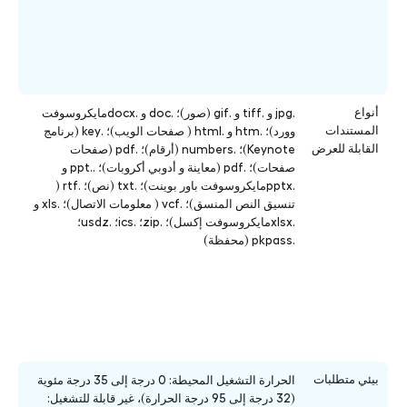
أنواع
.jpg و .tiff و .gif (صور)؛ .doc و .docxمايكروسوفت
المستندات
وورد)؛ .htm و .html ( صفحات الويب)؛ .key (برنامج
القابلة للعرض
Keynote)؛ .numbers (أرقام)؛ .pdf (صفحات
صفحات)؛ .pdf (معاينة و أدوبي أكروبات)؛ ..ppt و
.pptxمايكروسوفت باور بوينت)؛ .txt (نص)؛ .rtf (
تنسيق النص المنسق)؛ .vcf ( معلومات الاتصال)؛ .xls و
.xlsxمايكروسوفت إكسل)؛ .zip؛ .ics؛ .usdz؛
.pkpass (محفظة)
بيئي متطلبات
الحرارة التشغيل المحيطة: 0 درجة إلى 35 درجة مئوية
(32 درجة إلى 95 درجة الحرارة)، غير قابلة للتشغيل: