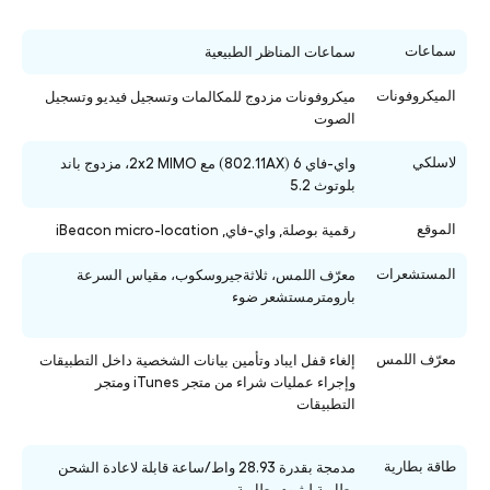
سماعات
سماعات المناظر الطبيعية
الميكروفونات
ميكروفونات مزدوج للمكالمات وتسجيل فيديو وتسجيل
الصوت
لاسلكي
واي-فاي 6 (802.11AX) مع 2x2 MIMO، مزدوج باند
بلوتوث 5.2
الموقع
رقمية بوصلة, واي-فاي, iBeacon micro-location
المستشعرات
معرّف اللمس، ثلاثةجيروسكوب، مقياس السرعة
بارومترمستشعر ضوء
معرّف اللمس
إلغاء قفل ايباد وتأمين بيانات الشخصية داخل التطبيقات
وإجراء عمليات شراء من متجر iTunes ومتجر
التطبيقات
طاقة بطارية
مدمجة بقدرة 28.93 واط/ساعة قابلة لاعادة الشحن
بطارية ليثيوم بطارية