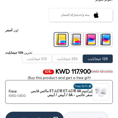
سنة واحدةماركة الضمان
لون
:
أصفر
تخزين
:
128 جيجابايت
128 جيجابايت
256 جيجابايت
512 جيجابايت
KWD 117.900
KWD 131.000
-10%
Buy this product and get a free gift:
🎁 Free Gift
إيرلدوم ET-LC15 ET-LC15 6A ماكس قابس
Free
سفر عالمي - 6A / أبيض / أبيض
KWD 1.800