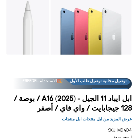
توصيل مجانية توصيل طلب الأول
الاستخدام
FREEDEL
فتح
فت
لوسائط
الوس
العروض
فوق "الاستلام من المتجر فوق
8 في
9
مشروط
مشر
توصيل مجانية توصيل طلب الأول
الاستخدام
FREEDEL
العروض
فوق "الاستلام من المتجر فوق
ابل ايباد 11 الجيل - A16 (2025) / بوصة /
128 جيجابايت / واي فاي / أصفر
عرض المزيد من ابل منتجات ابل منتجات
SKU:
MD4D4
التوفر
متوفر