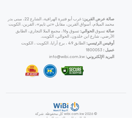
صالة عرض القرين:
غرب أبو فتيرة الهرافية، الشارع 22، مبنى بدر
محمد الميلام، أسواق القرين، مقابل «تي تايم»، القرين، الكويت
صالة
تسوق
الحوالي:
تسوق و16، مجمع الملا التجاري، الطابق
الأرضي، شارع ابن خلدون، الحوالي، الكويت.
أوفيس الرئيسي:
الطابق 49 ، برج أرايا، الكويت ، الكويت
عميل :
1800053
البريد الإلكتروني:
info@wibi.com.kw
© wibi.com.kw 2026
كل محفوظة.
شركة
ويبي العالمية للبيع بالتجزئة للحواسيب
وملحقاتها