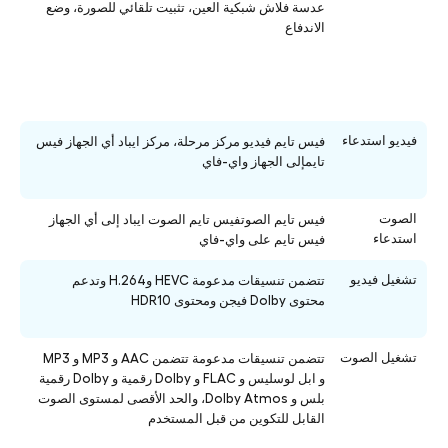
عدسة فلاش شبكية العين، تثبيت تلقائي للصورة، وضع
الاندفاع
فيديو استدعاء
فيس تايم فيديو مركز مرحلة، مركز ايباد أي الجهاز فيس
تايمإلى الجهاز واي-فاي
الصوت
فيس تايم الصوتفيس تايم الصوت ايباد إلى أي الجهاز
استدعاء
فيس تايم على واي-فاي
تشغيل فيديو
تتضمن تنسيقات مدعومة HEVC وH.264 وتدعم
محتوى Dolby فيجن ومحتوى HDR10
تشغيل الصوت
تتضمن تنسيقات مدعومة تتضمن AAC و MP3 و MP3
و ابل لوسليس و FLAC و Dolby رقمية و Dolby رقمية
بلس و Dolby Atmos، والحد الأقصى لمستوى الصوت
القابل للتكوين من قبل المستخدم