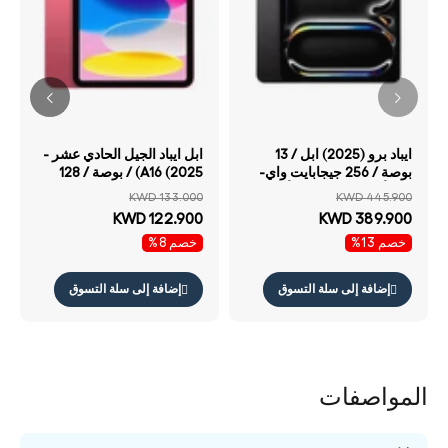
ايباد برو (2025) ابل / 13
ابل ايباد الجيل الحادي عشر -
بوصة / 256 جيجابايت واي-
A16 (2025) / بوصة / 128
فاي أسود «SPACE» أسود
جيجابايت / واي فاي / واي
KWD 133.000
KWD 445.900
زجاج قياسي
فاي / اللون الوردي
KWD 122.900
KWD 389.900
خصم 13%
خصم 8%
إضافة إلى سلة التسوق
إضافة إلى سلة التسوق
المواصفات