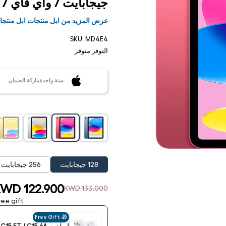
جيجابايت / واي فاي / 
عرض المزيد من ابل منتجات ابل منتج
SKU:
MD4E4
التوفر
متوفر
سنة واحدةماركة الضمان
فتح
128 جيجابايت
256 جيجابايت
الوسائط
1 في
مشروط
WD 122.900
KWD 133.000
ee gift:
🎁 Free Gift