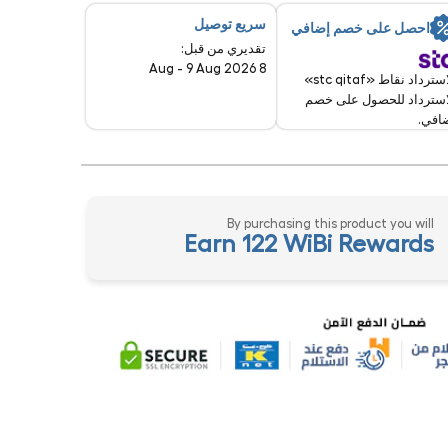
سريع توصيل
احصل على خصم إضافي
تقديري من قبل:
8 Aug - 9 Aug 2026
الاسترداد نقاط «stc qitaf»
استرداد للحصول على خصم
افي.
By purchasing this product you will
Earn 122 WiBi Rewards