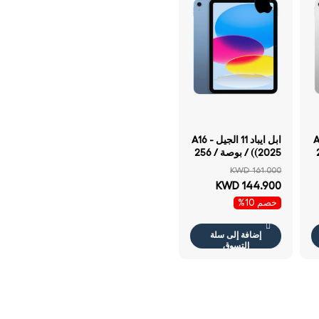
جيل - A16
ابل ايباد 11 الجيل - A16
256
(2025) / بوصة / 256
جيجابايت / واي فاي /
KWD 161.000
أزرق
KWD 144.900
خصم 10%
إضافة إلى سلة
التسوق