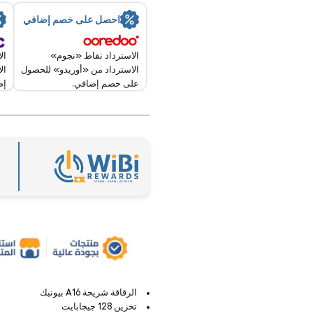
احصل على خصم إضافي
الاسترداد نقاط «نجوم»
ال
الاسترداد من «أوريدو» للحصول
إض
على خصم إضافي.
الرقاقة شريحة A16 بيونيك
تخزين 128 جيجابايت