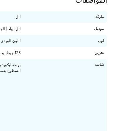
المواصفات
ماركة
ابل
موديل
ابل ايباد ( ال
لون
اللون الوردي
تخزين
128 جيجابايت
شاشة
السطوع بصمة ا