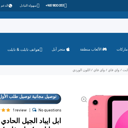
+965 1800 053
سهولة التبادل
الدعم 
ماركات
الألعاب منطقة
متجر آبل
هواتف تابلت & تابلت
توصيل مجانية توصيل طلب الأول
العروض
فوق "الاست
توصيل مجانية توصيل طلب الأول
العروض
فوق "الاست
1 review
No questions