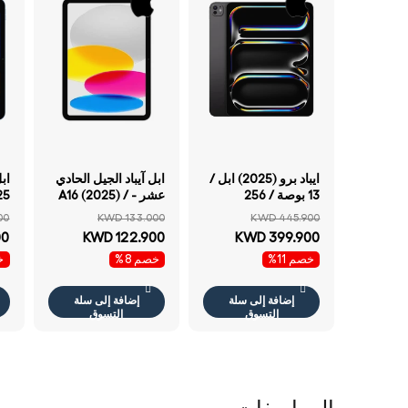
ايباد برو (2025) ابل /
ابل آيباد الجيل الحادي
13 بوصة / 256
عشر - A16 (2025) /
جيجابايت واي-فاي
11 بوصة / 128
جي
00
KWD 133.000
KWD 445.900
أسود «SPACE» أسود
جيجابايت / واي فاي /
أز
00
KWD 122.900
KWD 399.900
زجاج قياسي
فضي
خصم 11%
خصم 8%
خ
إضافة إلى سلة
إضافة إلى سلة
التسوق
التسوق