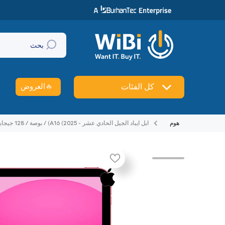
تخطي إلى المحتوى
بحث
🔥
العروض
كل الفئات
هوم
ابل ايباد الجيل الحادي عشر - A16 (2025) / بوصة / 128 جيجابايت / واي فاي / واي فاي / اللون الوردي
تخطي إلى منتج معلومات