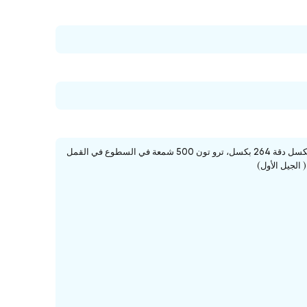
بوصة ليكويد ريتينا شاشة ال اي دي شاشة ال اي دي متعدد اللمسمع تكنولوجيا IPS، 2360 × 1640 بكسل دقة 264 بكسل، ترو تون 500 شمعة في السطوع في القمل
الجيل الأول)