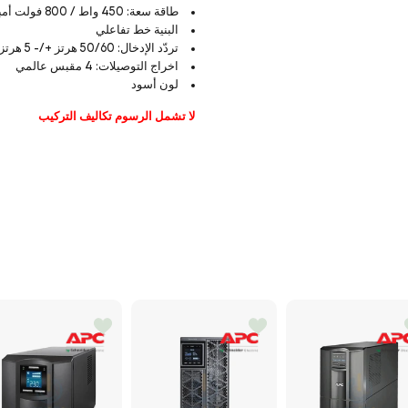
طاقة سعة: 450 واط / 800 فولت أمبير
البنية خط تفاعلي
تردّد الإدخال: 50/60 هرتز +/- 5 هرتز استشعار
اخراج التوصيلات: 4 مقبس عالمي
لون أسود
لا تشمل الرسوم تكاليف التركيب