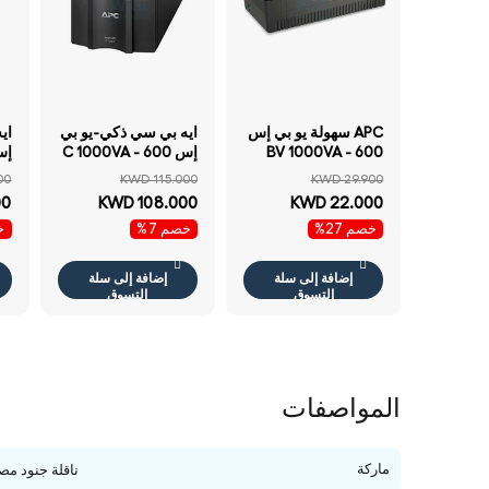
APC سهولة يو بي إس
ايه بي سي ذكي-يو بي
اي
BV 1000VA - 600
إس C 1000VA - 600
واط / 1000VA / خط
واط / 1 كيلو فولت
00
KWD 115.000
KWD 29.900
تفاعلي / أسود - يو بي
أمبير / خط تفاعلي /
فو
00
KWD 108.000
KWD 22.000
إس
تاور
تف
خصم 27%
خصم 7%
خ
إضافة إلى سلة
إضافة إلى سلة
التسوق
التسوق
المواصفات
ماركة
ناقلة جنود مص