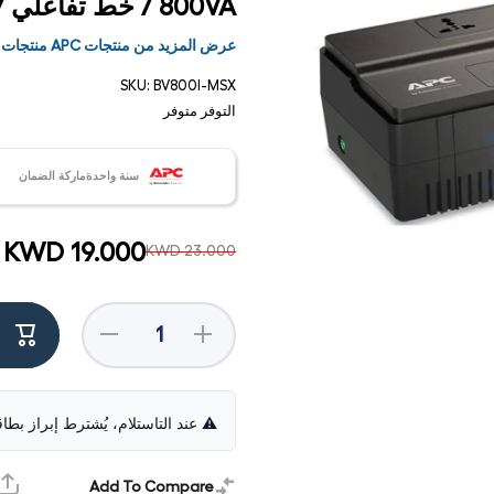
800VA / خط تفاعلي / أسود - يو بي إس
عرض المزيد من منتجات APC منتجات
SKU:
BV800I-MSX
التوفر
متوفر
سنة واحدةماركة الضمان
KWD 19.000
KWD 23.000
زيادة
تقليل
الكمية
الكمية
فتح
لـ APC
الخاصة
الوسائط
سهولة
بـ APC
1 في
يو بي
سهولة
مشروط
إس
يو بي
⚠️ عند التاستلام، يُشترط إبراز بطا
BV
إس BV
800VA
800VA
- 450
- 450
واط /
واط /
Add To Compare