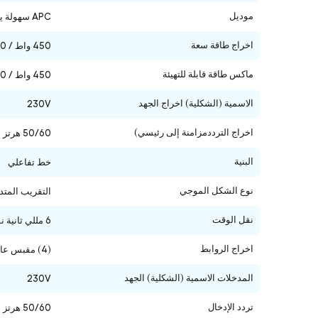
موديل
APC سهولة يو بي إس سي سهولة يو بي إس بي في 800 فولت أمبير
اخراج طاقة سعة
450 واط / 800 فولت أمبير
ماكس طاقة قابلة للتهيئة
450 واط / 800 فولت أمبير
الاسمية (الشكلية) اخراج الجهد
230V
اخراج الترددمزامنة إلى رئيسي)
50/60 هرتز ± 1 هرتز غير متزامن
البنية
خط تفاعلي
نوع الشكل الموجي
التقريب المتد
نقل الوقت
6 مللي ثانية نموذجي : 10 مللي ثانية كحد أقصى
اخراج الروابط
(4) مقبس عالميبطارية )
المدخلات الاسمية (الشكلية) الجهد
230V
تردد الإدخال
50/60 هرتز +/- 5 هرتز استشعار