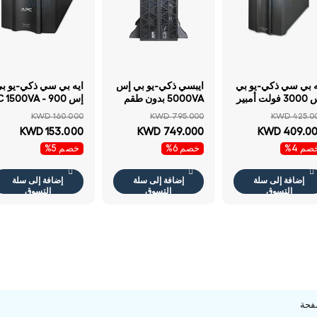
ه بي سي ذكي-يو بي
ايبسي ذكي-يو بي إس
ايه بي سي ذكي-يو ب
إس 3000 فولت أمبير
5000VA بدون طقم
إس C 1500VA - 900
- 2700 واط / 3000
السكك الحديدية - 5K
واط / 1.5 كيلو فولت
KWD 160.000
KWD 795.000
KWD 425.0
لت أمبير / خط
واط / 5K VA / تحويل
أمبير / خط تفاعلي /
KWD 153.000
KWD 749.000
KWD 409.0
اعلي /برج
مزدوج عبر الانترنت /
تاور
صم 4%
خصم 6%
خصم 5%
برج
إضافة إلى سلة
إضافة إلى سلة
إضافة إلى سلة
التسوق
التسوق
التسوق
فحة