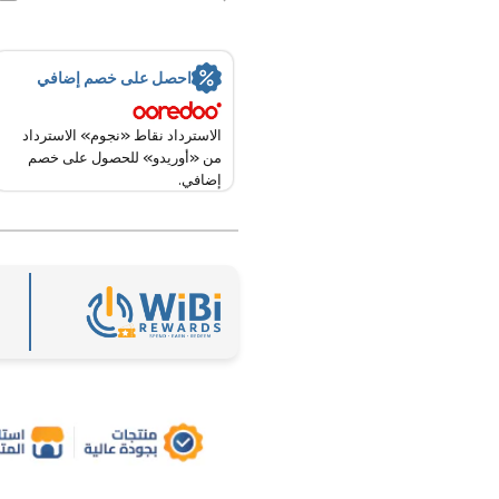
800VA
800VA
/ خط
/ خط
تفاعلي
تفاعلي
/ أسود
/ أسود
- يو بي
- يو بي
احصل على خصم إضافي
إس
إس
الاسترداد نقاط «نجوم» الاسترداد
من «أوريدو» للحصول على خصم
إضافي.