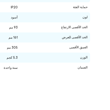
حماية الفئة
IP20
لون
أسود
الحد الأقصى الارتفاع
93 مم
الحد الأقصى للعرض
161 مم
العمق الأقصى
305 مم
الوزن
5.3 كجم
الضمان
سنة واحدة