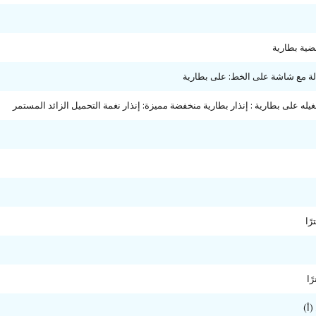
ية بطارية
لة مع شاشة على الخط: على بطارية
غيله على بطارية : إنذار بطارية منخفضة مميزة: إنذار نغمة التحميل الزائد المستمر