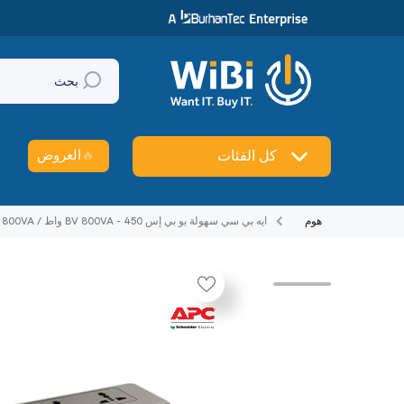
تخطي إلى المحتوى
بحث
🔥
العروض
كل الفئات
هوم
ايه بي سي سهولة يو بي إس BV 800VA - 450 واط / 800VA / خط تفاعلي / أسود - يو بي إس
تخطي إلى منتج معلومات