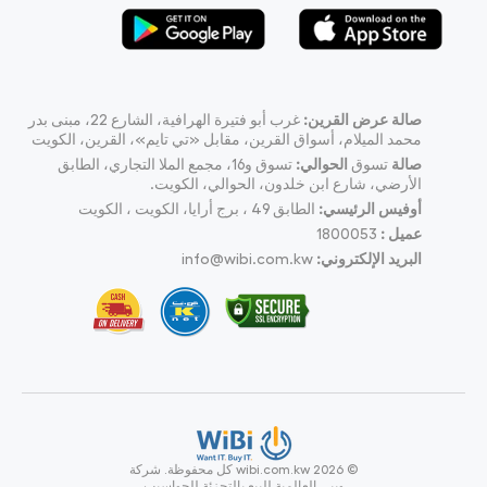
صالة عرض القرين:
غرب أبو فتيرة الهرافية، الشارع 22، مبنى بدر
محمد الميلام، أسواق القرين، مقابل «تي تايم»، القرين، الكويت
صالة
تسوق
الحوالي:
تسوق و16، مجمع الملا التجاري، الطابق
الأرضي، شارع ابن خلدون، الحوالي، الكويت.
أوفيس الرئيسي:
الطابق 49 ، برج أرايا، الكويت ، الكويت
عميل :
1800053
البريد الإلكتروني:
info@wibi.com.kw
© wibi.com.kw 2026
كل محفوظة.
شركة
ويبي العالمية للبيع بالتجزئة للحواسيب