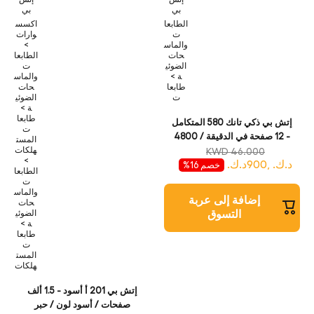
بي
بي
الطابعا
اكسس
ت
وارات
والماس
>
حات
الطابعا
الضوئي
ت
ة >
والماس
طابعا
حات
ت
الضوئي
ة >
طابعا
إتش بي ذكي تانك 580 المتكامل
ت
- 12 صفحة في الدقيقة / 4800
المست
نقطة في الدقيقة / 4800 نقطة
هلكات
KWD 46.000
>
د.ك. ,900د.ك.
في البوصة / A4 / يو اس بي /
خصم 16%
الطابعا
واي-فاي / بلوتوث /نافثة للحبر /
ت
نافثة للحبر - طابعة
والماس
إضافة إلى عربة
حات
التسوق
الضوئي
ة >
طابعا
ت
المست
هلكات
إتش بي 201 أ أسود - 1.5 ألف
صفحات / أسود لون / حبر