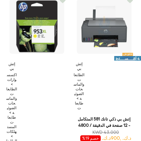
إتش
إتش
بي
بي
الطابعا
اكسس
ت
وارات
والماس
>
حات
الطابعا
الضوئي
ت
ة >
والماس
طابعا
حات
ت
الضوئي
ة >
طابعا
إتش بي ذكي تانك 581 المتكامل
ت
- 12 صفحة في الدقيقة / 4800
المست
نقطة في الدقيقة / 4800 نقطة
هلكات
KWD 43.000
>
د.ك. ,900د.ك.
في البوصة / A4 / يو اس بي
خصم 19%