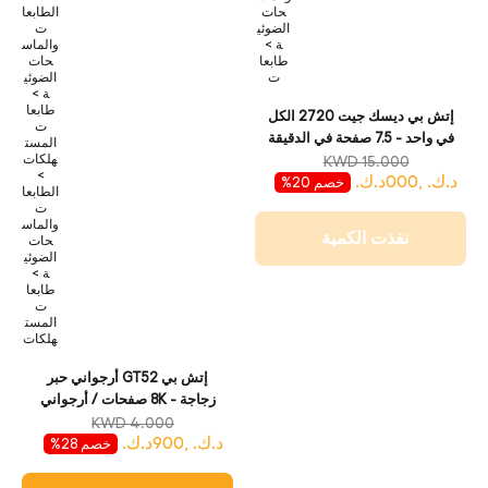
حات
الطابعا
الضوئي
ت
ة >
والماس
طابعا
حات
ت
الضوئي
ة >
طابعا
إتش بي ديسك جيت 2720 الكل
ت
في واحد - 7.5 صفحة في الدقيقة
المست
/ 4800 نقطة في البوصة / أ 4 /
هلكات
KWD 15.000
>
د.ك. ,000د.ك.
يو اس بي / واي-فاي / لون للحبر
خصم 20%
الطابعا
- طابعة
ت
والماس
نفذت الكمية
حات
الضوئي
ة >
طابعا
ت
المست
هلكات
إتش بي GT52 أرجواني حبر
زجاجة - 8K صفحات / أرجواني
لون / حبر زجاجة
KWD 4.000
د.ك. ,900د.ك.
خصم 28%