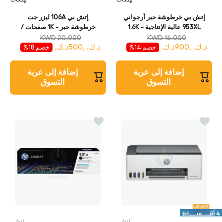
إتش بي خرطوشة حبر أرجواني
إتش بي 106A ليزر جت
953XL عالية الإنتاجية - 1.6K
خرطوشة حبر - 1K صفحات /
صفحة / أرجواني لون/ خرطوشة
لون أسود/ خرطوشة حبر
KWD 20.000
KWD 16.000
د.ك. ,900د.ك.
د.ك. ,500د.ك.
حبر
خصم 14%
خصم 18%
إضافة إلى عربة
إضافة إلى عربة
التسوق
التسوق
إتش
إتش