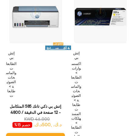
إتش
إتش
بي
بي
اكسس
الطابعا
وارات
ت
>
والماس
الطابعا
حات
ت
الضوئي
والماس
ة >
حات
طابعا
الضوئي
ت
ة >
طابعا
إتش بي ذكي تانك 585 المتكامل
ت
- 12 صفحة في الدقيقة / 4800
المست
هلكات
نقطة في الدقيقة / 4800 نقطة
KWD 46.000
>
د.ك. ,500د.ك.
في البوصة / A4 / يو اس بي
خصم 15%
الطابعا
واي-فاي / بلوتوث /نافثة للحبر -
ت