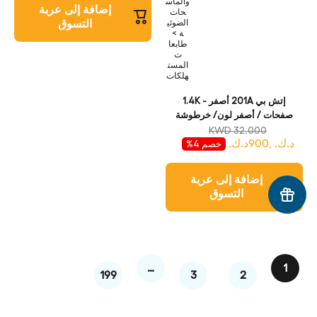
والماس
طابعة
إضافة إلى عربة
حات
الضوئي
التسوق
ة >
طابعا
ت
المست
هلكات
إتش بي 201A أصفر - 1.4K
صفحات / أصفر لون/ خرطوشة
حبر
KWD 32.000
د.ك. ,900د.ك.
خصم 4%
إضافة إلى عربة
التسوق
…
1
199
3
2