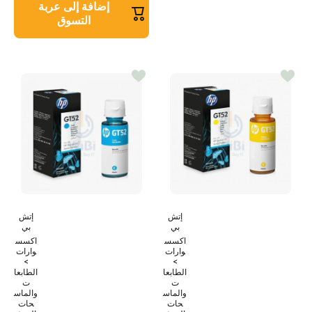
إضافة إلى عربة
التسوق
إتش
إتش
بي
بي
اكسس
اكسس
وارات
وارات
>
>
الطابعا
الطابعا
ت
ت
والماس
والماس
حات
حات