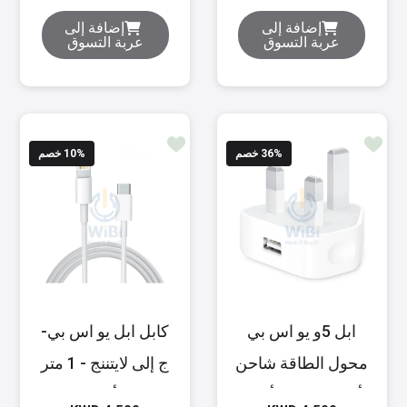
- أبيضمحول
إضافة إلى
إضافة إلى
عربة التسوق
عربة التسوق
% خصم
36
% خصم
10
ابل 5و يو اس بي
كابل ابل يو اس بي-
محول الطاقة شاحن
ج إلى لايتننج - 1 متر
أبيض -شاحن أبيض
/ أبيض