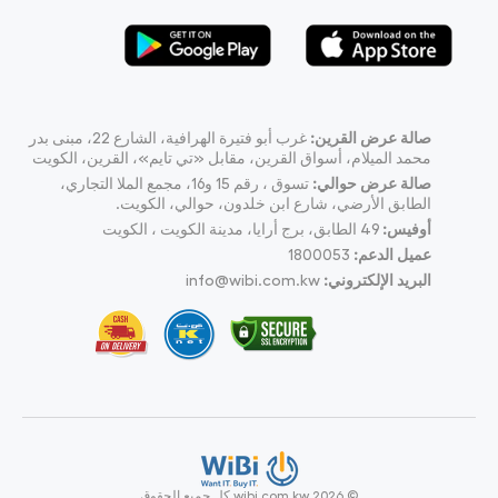
صالة عرض القرين:
غرب أبو فتيرة الهرافية، الشارع 22، مبنى بدر
محمد الميلام، أسواق القرين، مقابل «تي تايم»، القرين، الكويت
صالة عرض حوالي:
تسوق ، رقم 15 و16، مجمع الملا التجاري،
الطابق الأرضي، شارع ابن خلدون، حوالي، الكويت.
أوفيس:
49
الطابق، برج أرايا، مدينة الكويت ، الكويت
عميل الدعم:
1800053
البريد الإلكتروني:
info@wibi.com.kw
© wibi.com.kw 2026
كل جميع الحقوق