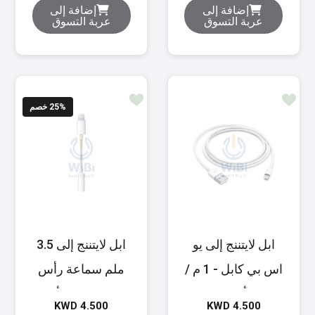
إضافة إلى
إضافة إلى
عربة التسوق
عربة التسوق
% خصم
25
ابل لايتننج إلى يو
ابل لايتننج إلى 3.5
اس بي كابل - 1 م /
ملم سماعة رأس
أبيض
مقبس محول أبيض
KWD 4.500
KWD 4.500