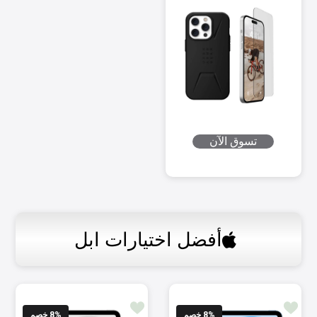
تسوق الآن
أفضل اختيارات ابل
% خصم
8
% خصم
8