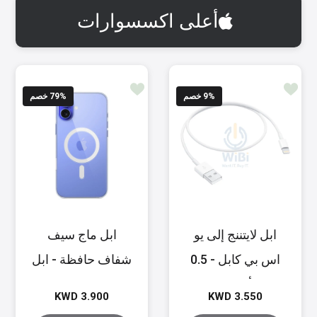
أعلى اكسسوارات
% خصم
9
% خصم
79
ابل لايتننج إلى يو
ابل ماج سيف
اس بي كابل - 0.5
شفاف حافظة - ابل
متر أبيض / متر
ايفون 16 بلس
KWD 3.900
KWD 3.550
أبيض
شفاف / شفاف